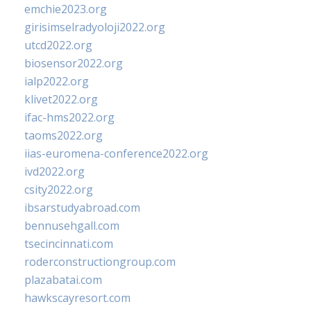
emchie2023.org
girisimselradyoloji2022.org
utcd2022.org
biosensor2022.org
ialp2022.org
klivet2022.org
ifac-hms2022.org
taoms2022.org
iias-euromena-conference2022.org
ivd2022.org
csity2022.org
ibsarstudyabroad.com
bennusehgall.com
tsecincinnati.com
roderconstructiongroup.com
plazabatai.com
hawkscayresort.com