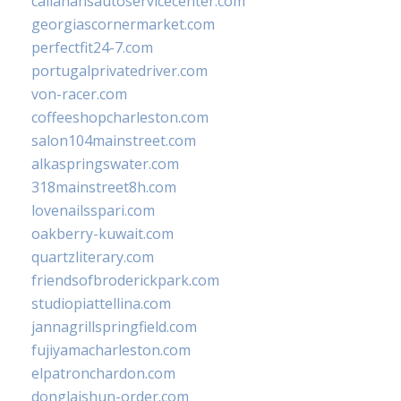
callahansautoservicecenter.com
georgiascornermarket.com
perfectfit24-7.com
portugalprivatedriver.com
von-racer.com
coffeeshopcharleston.com
salon104mainstreet.com
alkaspringswater.com
318mainstreet8h.com
lovenailsspari.com
oakberry-kuwait.com
quartzliterary.com
friendsofbroderickpark.com
studiopiattellina.com
jannagrillspringfield.com
fujiyamacharleston.com
elpatronchardon.com
donglaishun-order.com