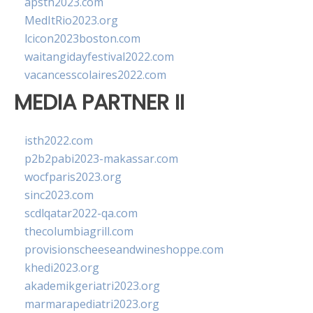
apsth2023.com
MedItRio2023.org
lcicon2023boston.com
waitangidayfestival2022.com
vacancesscolaires2022.com
MEDIA PARTNER II
isth2022.com
p2b2pabi2023-makassar.com
wocfparis2023.org
sinc2023.com
scdlqatar2022-qa.com
thecolumbiagrill.com
provisionscheeseandwineshoppe.com
khedi2023.org
akademikgeriatri2023.org
marmarapediatri2023.org