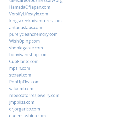
takecareofbusinessdfw.org
HamadaOfJapan.com
VersifyLifestyle.com
kingscreekadventures.com
antaeuslabs.com
purelycleanchemdry.com
WishOping.com
shoplegacee.com
bonvivantshop.com
CupPlante.com
mpzin.com
stcreal.com
PopUpFlea.com
valueml.com
rebeccatorresjewelry.com
jmpbliss.com
drjorgerico.com
queensushipa.com