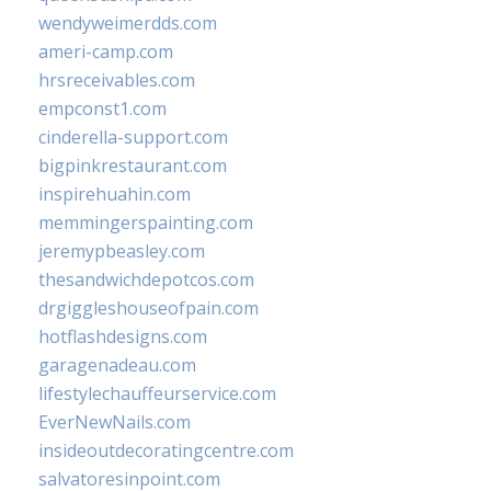
wendyweimerdds.com
ameri-camp.com
hrsreceivables.com
empconst1.com
cinderella-support.com
bigpinkrestaurant.com
inspirehuahin.com
memmingerspainting.com
jeremypbeasley.com
thesandwichdepotcos.com
drgiggleshouseofpain.com
hotflashdesigns.com
garagenadeau.com
lifestylechauffeurservice.com
EverNewNails.com
insideoutdecoratingcentre.com
salvatoresinpoint.com