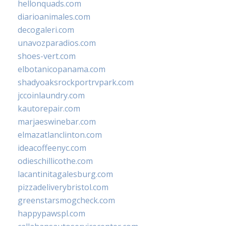
hellonquads.com
diarioanimales.com
decogaleri.com
unavozparadios.com
shoes-vert.com
elbotanicopanama.com
shadyoaksrockportrvpark.com
jccoinlaundry.com
kautorepair.com
marjaeswinebar.com
elmazatlanclinton.com
ideacoffeenyc.com
odieschillicothe.com
lacantinitagalesburg.com
pizzadeliverybristol.com
greenstarsmogcheck.com
happypawspl.com