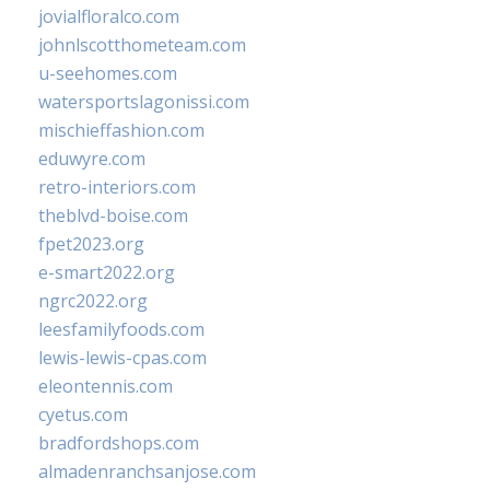
jovialfloralco.com
johnlscotthometeam.com
u-seehomes.com
watersportslagonissi.com
mischieffashion.com
eduwyre.com
retro-interiors.com
theblvd-boise.com
fpet2023.org
e-smart2022.org
ngrc2022.org
leesfamilyfoods.com
lewis-lewis-cpas.com
eleontennis.com
cyetus.com
bradfordshops.com
almadenranchsanjose.com