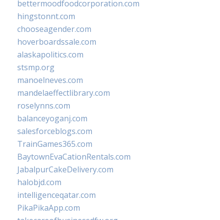
bettermoodfoodcorporation.com
hingstonnt.com
chooseagender.com
hoverboardssale.com
alaskapolitics.com
stsmp.org
manoelneves.com
mandelaeffectlibrary.com
roselynns.com
balanceyoganj.com
salesforceblogs.com
TrainGames365.com
BaytownEvaCationRentals.com
JabalpurCakeDelivery.com
halobjd.com
intelligenceqatar.com
PikaPikaApp.com