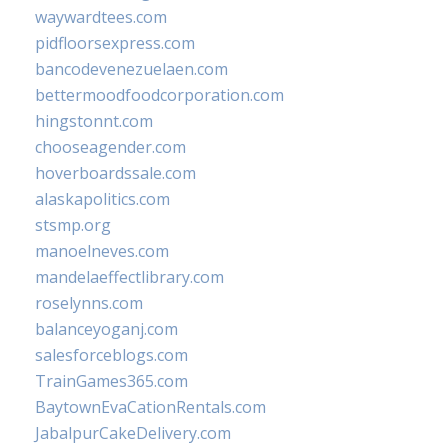
waywardtees.com
pidfloorsexpress.com
bancodevenezuelaen.com
bettermoodfoodcorporation.com
hingstonnt.com
chooseagender.com
hoverboardssale.com
alaskapolitics.com
stsmp.org
manoelneves.com
mandelaeffectlibrary.com
roselynns.com
balanceyoganj.com
salesforceblogs.com
TrainGames365.com
BaytownEvaCationRentals.com
JabalpurCakeDelivery.com