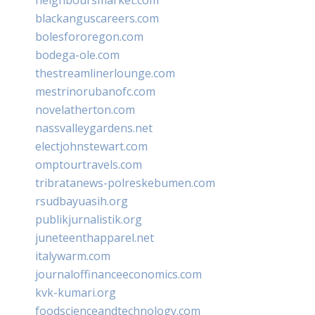
blackanguscareers.com
bolesfororegon.com
bodega-ole.com
thestreamlinerlounge.com
mestrinorubanofc.com
novelatherton.com
nassvalleygardens.net
electjohnstewart.com
omptourtravels.com
tribratanews-polreskebumen.com
rsudbayuasih.org
publikjurnalistik.org
juneteenthapparel.net
italywarm.com
journaloffinanceeconomics.com
kvk-kumari.org
foodscienceandtechnology.com