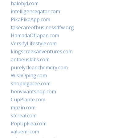
halobjd.com
intelligenceqatar.com
PikaPikaApp.com
takecareofbusinessdfw.org
HamadaOfJapan.com
VersifyLifestyle.com
kingscreekadventures.com
antaeuslabs.com
purelycleanchemdry.com
WishOping.com
shoplegacee.com
bonvivantshop.com
CupPlante.com
mpzin.com
stcreal.com
PopUpFlea.com
valueml.com