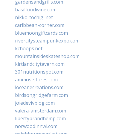
gardensandgrills.com
basilfoodwine.com
nikko-tochigi.net
caribbean-corner.com
bluemoongiftcards.com
rivercitysteampunkexpo.com
kchoops.net
mountainsideskateshop.com
kirtlandcitytavern.com
301nutritionspot.com
ammos-stores.com
loceanecreations.com
birdsongridgefarm.com
joiedevivblog.com
valera-amsterdam.com
libertybrandhemp.com
norwoodinnwi.com
neighboursmarket.com