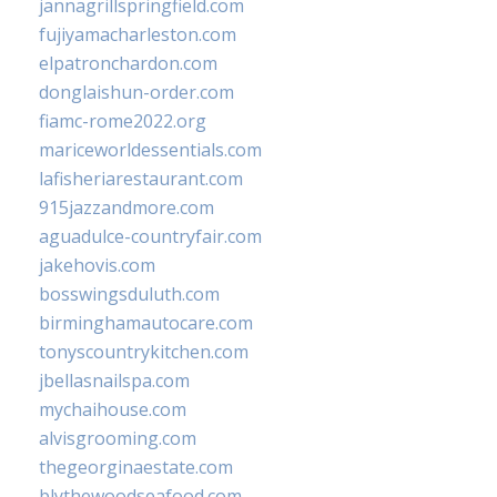
jannagrillspringfield.com
fujiyamacharleston.com
elpatronchardon.com
donglaishun-order.com
fiamc-rome2022.org
mariceworldessentials.com
lafisheriarestaurant.com
915jazzandmore.com
aguadulce-countryfair.com
jakehovis.com
bosswingsduluth.com
birminghamautocare.com
tonyscountrykitchen.com
jbellasnailspa.com
mychaihouse.com
alvisgrooming.com
thegeorginaestate.com
blythewoodseafood.com