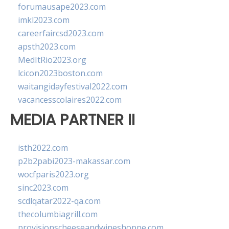
forumausape2023.com
imkl2023.com
careerfaircsd2023.com
apsth2023.com
MedItRio2023.org
lcicon2023boston.com
waitangidayfestival2022.com
vacancesscolaires2022.com
MEDIA PARTNER II
isth2022.com
p2b2pabi2023-makassar.com
wocfparis2023.org
sinc2023.com
scdlqatar2022-qa.com
thecolumbiagrill.com
provisionscheeseandwineshoppe.com