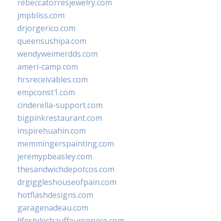
rebeccatorresjewelry.com
jmpbliss.com
drjorgerico.com
queensushipa.com
wendyweimerdds.com
ameri-camp.com
hrsreceivables.com
empconst1.com
cinderella-support.com
bigpinkrestaurant.com
inspirehuahin.com
memmingerspainting.com
jeremypbeasley.com
thesandwichdepotcos.com
drgiggleshouseofpain.com
hotflashdesigns.com
garagenadeau.com
lifestylechauffeurservice.com