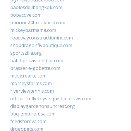
paolosdelibangkok.com
bobacove.com
phoone24brookfield.com
mickeybarmama.com
roadwayconstructioninc.com
shopdragonflyboutique.com
sportszilla.org
batchprovisionsbar.com
brasserie-gobette.com
musicrearte.com
morseysfarms.com
riverviewtennis.com
official-kelly-toys-squishmallows.com
displaygardenonsuncrest.org
bbq-empire-usa.com
feedstoreva.com
drogopets.com