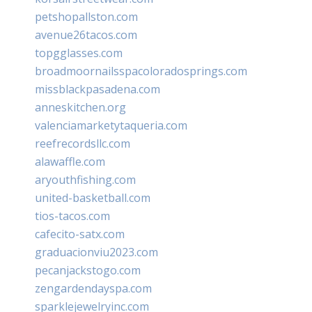
petshopallston.com
avenue26tacos.com
topgglasses.com
broadmoornailsspacoloradosprings.com
missblackpasadena.com
anneskitchen.org
valenciamarketytaqueria.com
reefrecordsllc.com
alawaffle.com
aryouthfishing.com
united-basketball.com
tios-tacos.com
cafecito-satx.com
graduacionviu2023.com
pecanjackstogo.com
zengardendayspa.com
sparklejewelryinc.com