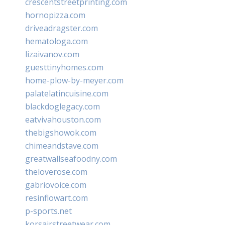
crescentstreetprinting.com
hornopizza.com
driveadragster.com
hematologa.com
lizaivanov.com
guesttinyhomes.com
home-plow-by-meyer.com
palatelatincuisine.com
blackdoglegacy.com
eatvivahouston.com
thebigshowok.com
chimeandstave.com
greatwallseafoodny.com
theloverose.com
gabriovoice.com
resinflowart.com
p-sports.net
korsairstreetwear.com