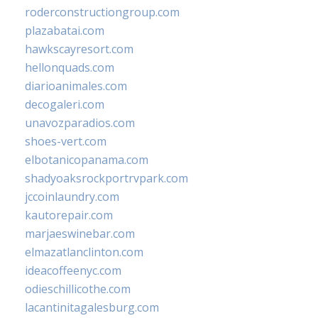
roderconstructiongroup.com
plazabatai.com
hawkscayresort.com
hellonquads.com
diarioanimales.com
decogaleri.com
unavozparadios.com
shoes-vert.com
elbotanicopanama.com
shadyoaksrockportrvpark.com
jccoinlaundry.com
kautorepair.com
marjaeswinebar.com
elmazatlanclinton.com
ideacoffeenyc.com
odieschillicothe.com
lacantinitagalesburg.com