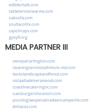
ediblechalk.com
tabletennisnearme.com
oaksofa.com
soultacohtx.com
capishcaps.com
gpsyfl.org
MEDIA PARTNER III
vwrepairarlington.com
cleaningservicebaltimore-md.com
beckslandscapeandfence.com
vistaaltadelveramendi.com
coastlinecateringnc.com
cuesburgershouston.com
psicologiaespecializadaencampeche.com
dmtacos.com