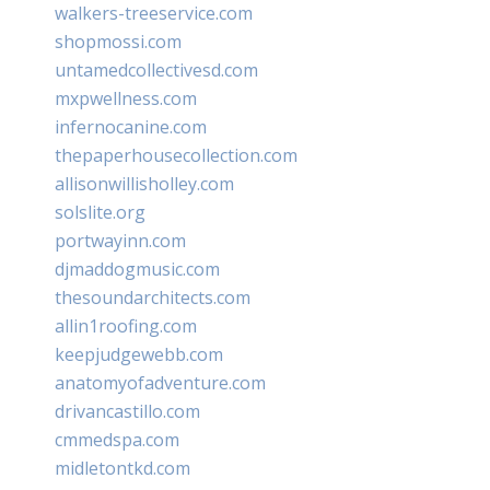
walkers-treeservice.com
shopmossi.com
untamedcollectivesd.com
mxpwellness.com
infernocanine.com
thepaperhousecollection.com
allisonwillisholley.com
solslite.org
portwayinn.com
djmaddogmusic.com
thesoundarchitects.com
allin1roofing.com
keepjudgewebb.com
anatomyofadventure.com
drivancastillo.com
cmmedspa.com
midletontkd.com