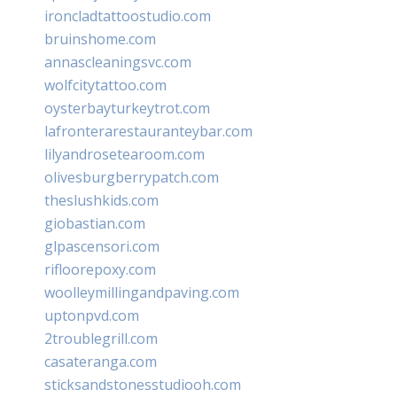
ironcladtattoostudio.com
bruinshome.com
annascleaningsvc.com
wolfcitytattoo.com
oysterbayturkeytrot.com
lafronterarestauranteybar.com
lilyandrosetearoom.com
olivesburgberrypatch.com
theslushkids.com
giobastian.com
glpascensori.com
rifloorepoxy.com
woolleymillingandpaving.com
uptonpvd.com
2troublegrill.com
casateranga.com
sticksandstonesstudiooh.com