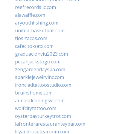
reefrecordsllc.com
alawaffle.com
aryouthfishing.com
united-basketball.com
tios-tacos.com
cafecito-satx.com
graduacionviu2023.com
pecanjackstogo.com
zengardendayspa.com
sparklejewelryinc.com
ironcladtattoostudio.com
bruinshome.com
annascleaningsvc.com
wolfcitytattoo.com
oysterbayturkeytrot.com
lafronterarestauranteybar.com
lilyandrosetearoom.com