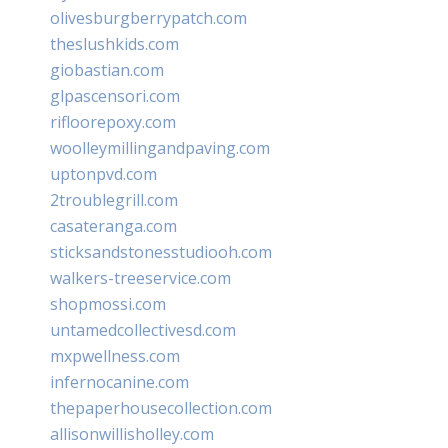
olivesburgberrypatch.com
theslushkids.com
giobastian.com
glpascensori.com
rifloorepoxy.com
woolleymillingandpaving.com
uptonpvd.com
2troublegrill.com
casateranga.com
sticksandstonesstudiooh.com
walkers-treeservice.com
shopmossi.com
untamedcollectivesd.com
mxpwellness.com
infernocanine.com
thepaperhousecollection.com
allisonwillisholley.com