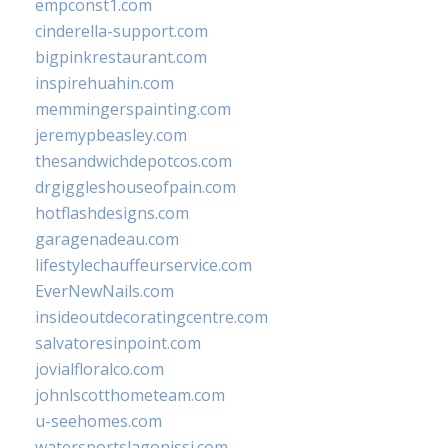
empconst1.com
cinderella-support.com
bigpinkrestaurant.com
inspirehuahin.com
memmingerspainting.com
jeremypbeasley.com
thesandwichdepotcos.com
drgiggleshouseofpain.com
hotflashdesigns.com
garagenadeau.com
lifestylechauffeurservice.com
EverNewNails.com
insideoutdecoratingcentre.com
salvatoresinpoint.com
jovialfloralco.com
johnlscotthometeam.com
u-seehomes.com
watersportslagonissi.com