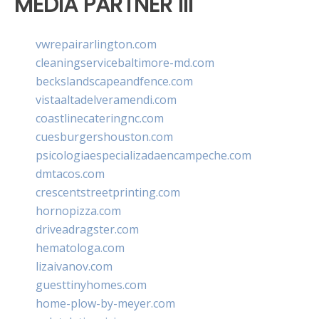
MEDIA PARTNER III
vwrepairarlington.com
cleaningservicebaltimore-md.com
beckslandscapeandfence.com
vistaaltadelveramendi.com
coastlinecateringnc.com
cuesburgershouston.com
psicologiaespecializadaencampeche.com
dmtacos.com
crescentstreetprinting.com
hornopizza.com
driveadragster.com
hematologa.com
lizaivanov.com
guesttinyhomes.com
home-plow-by-meyer.com