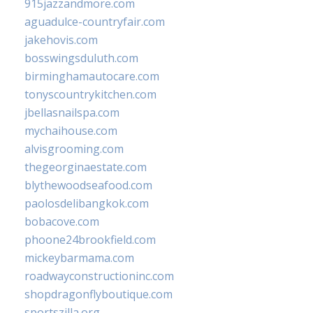
915jazzandmore.com
aguadulce-countryfair.com
jakehovis.com
bosswingsduluth.com
birminghamautocare.com
tonyscountrykitchen.com
jbellasnailspa.com
mychaihouse.com
alvisgrooming.com
thegeorginaestate.com
blythewoodseafood.com
paolosdelibangkok.com
bobacove.com
phoone24brookfield.com
mickeybarmama.com
roadwayconstructioninc.com
shopdragonflyboutique.com
sportszilla.org