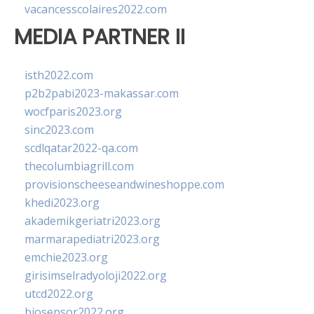
vacancesscolaires2022.com
MEDIA PARTNER II
isth2022.com
p2b2pabi2023-makassar.com
wocfparis2023.org
sinc2023.com
scdlqatar2022-qa.com
thecolumbiagrill.com
provisionscheeseandwineshoppe.com
khedi2023.org
akademikgeriatri2023.org
marmarapediatri2023.org
emchie2023.org
girisimselradyoloji2022.org
utcd2022.org
biosensor2022.org