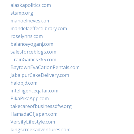
alaskapolitics.com
stsmp.org
manoelneves.com
mandelaeffectlibrary.com
roselynns.com
balanceyoganj.com
salesforceblogs.com
TrainGames365.com
BaytownEvaCationRentals.com
JabalpurCakeDelivery.com
halobjd.com
intelligenceqatar.com
PikaPikaApp.com
takecareofbusinessdfw.org
HamadaOfJapan.com
VersifyLifestyle.com
kingscreekadventures.com