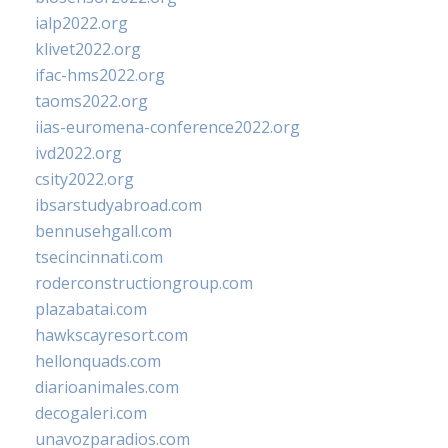
ialp2022.org
klivet2022.org
ifac-hms2022.org
taoms2022.org
iias-euromena-conference2022.org
ivd2022.org
csity2022.org
ibsarstudyabroad.com
bennusehgall.com
tsecincinnati.com
roderconstructiongroup.com
plazabatai.com
hawkscayresort.com
hellonquads.com
diarioanimales.com
decogaleri.com
unavozparadios.com