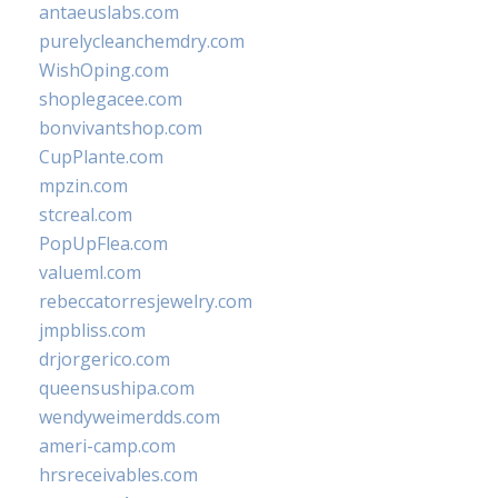
antaeuslabs.com
purelycleanchemdry.com
WishOping.com
shoplegacee.com
bonvivantshop.com
CupPlante.com
mpzin.com
stcreal.com
PopUpFlea.com
valueml.com
rebeccatorresjewelry.com
jmpbliss.com
drjorgerico.com
queensushipa.com
wendyweimerdds.com
ameri-camp.com
hrsreceivables.com