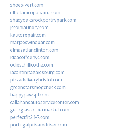
shoes-vert.com
elbotanicopanama.com
shadyoaksrockportrvpark.com
jccoinlaundry.com
kautorepair.com
marjaeswinebar.com
elmazatlanclinton.com
ideacoffeenyc.com
odieschillicothe.com
lacantinitagalesburg.com
pizzadeliverybristol.com
greenstarsmogcheck.com
happypawspl.com
callahansautoservicecenter.com
georgiascornermarket.com
perfectfit24-7.com
portugalprivatedriver.com