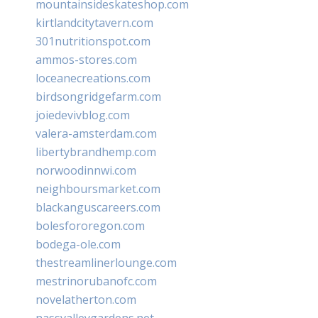
mountainsideskateshop.com
kirtlandcitytavern.com
301nutritionspot.com
ammos-stores.com
loceanecreations.com
birdsongridgefarm.com
joiedevivblog.com
valera-amsterdam.com
libertybrandhemp.com
norwoodinnwi.com
neighboursmarket.com
blackanguscareers.com
bolesfororegon.com
bodega-ole.com
thestreamlinerlounge.com
mestrinorubanofc.com
novelatherton.com
nassvalleygardens.net