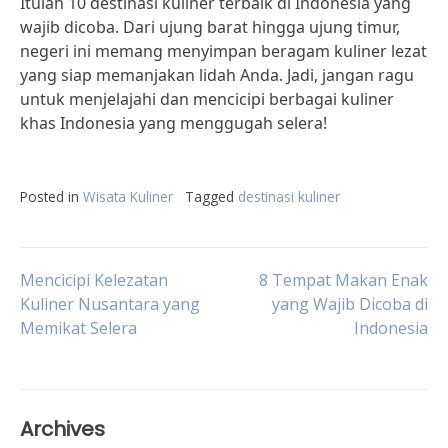
Itulah 10 destinasi kuliner terbaik di Indonesia yang
wajib dicoba. Dari ujung barat hingga ujung timur,
negeri ini memang menyimpan beragam kuliner lezat
yang siap memanjakan lidah Anda. Jadi, jangan ragu
untuk menjelajahi dan mencicipi berbagai kuliner
khas Indonesia yang menggugah selera!
Posted in
Wisata Kuliner
Tagged
destinasi kuliner
Post
Mencicipi Kelezatan
8 Tempat Makan Enak
Kuliner Nusantara yang
yang Wajib Dicoba di
Memikat Selera
Indonesia
navigation
Archives