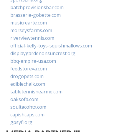
batchprovisionsbar.com
brasserie-gobette.com
musicrearte.com
morseysfarms.com
riverviewtennis.com
official-kelly-toys-squishmallows.com
displaygardenonsuncrest.org
bbq-empire-usa.com
feedstoreva.com
drogopets.com
ediblechalk.com
tabletennisnearme.com
oaksofa.com
soultacohtx.com
capishcaps.com
gpsyfl.org