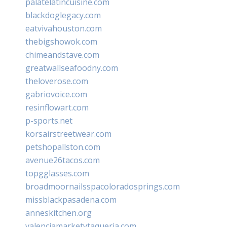
palatelatincuisine.com
blackdoglegacy.com
eatvivahouston.com
thebigshowok.com
chimeandstave.com
greatwallseafoodny.com
theloverose.com
gabriovoice.com
resinflowart.com
p-sports.net
korsairstreetwear.com
petshopallston.com
avenue26tacos.com
topgglasses.com
broadmoornailsspacoloradosprings.com
missblackpasadena.com
anneskitchen.org
valenciamarketytaqueria.com