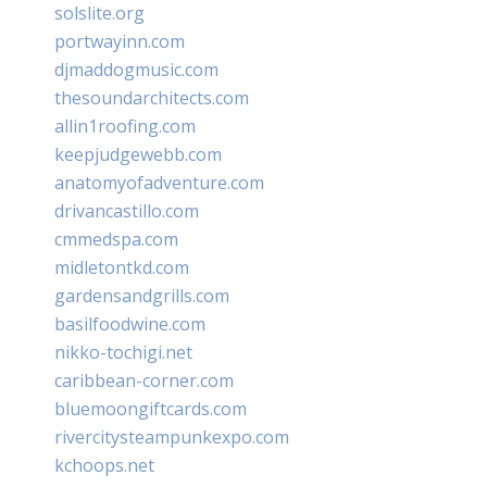
solslite.org
portwayinn.com
djmaddogmusic.com
thesoundarchitects.com
allin1roofing.com
keepjudgewebb.com
anatomyofadventure.com
drivancastillo.com
cmmedspa.com
midletontkd.com
gardensandgrills.com
basilfoodwine.com
nikko-tochigi.net
caribbean-corner.com
bluemoongiftcards.com
rivercitysteampunkexpo.com
kchoops.net