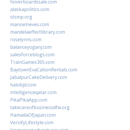
hoverboardssale.com
alaskapolitics.com
stsmp.org
manoelneves.com
mandelaeffectlibrary.com
roselynns.com
balanceyoganj.com
salesforceblogs.com
TrainGames365.com
BaytownEvaCationRentals.com
JabalpurCakeDelivery.com
halobjd.com
intelligenceqatar.com
PikaPikaApp.com
takecareofbusinessdfw.org
HamadaOfJapan.com
VersifyLifestyle.com