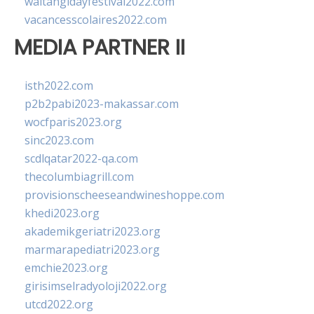
waitangidayfestival2022.com
vacancesscolaires2022.com
MEDIA PARTNER II
isth2022.com
p2b2pabi2023-makassar.com
wocfparis2023.org
sinc2023.com
scdlqatar2022-qa.com
thecolumbiagrill.com
provisionscheeseandwineshoppe.com
khedi2023.org
akademikgeriatri2023.org
marmarapediatri2023.org
emchie2023.org
girisimselradyoloji2022.org
utcd2022.org