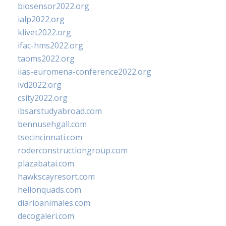
biosensor2022.org
ialp2022.org
klivet2022.org
ifac-hms2022.org
taoms2022.org
iias-euromena-conference2022.org
ivd2022.org
csity2022.org
ibsarstudyabroad.com
bennusehgall.com
tsecincinnati.com
roderconstructiongroup.com
plazabatai.com
hawkscayresort.com
hellonquads.com
diarioanimales.com
decogaleri.com