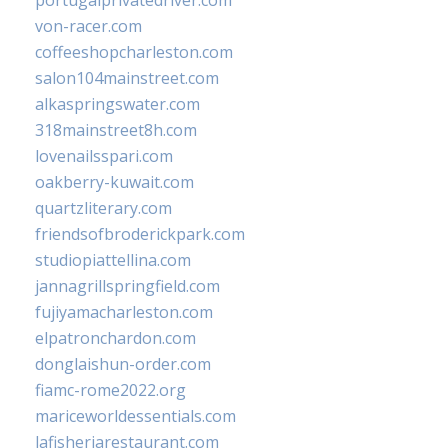
portugalprivatedriver.com
von-racer.com
coffeeshopcharleston.com
salon104mainstreet.com
alkaspringswater.com
318mainstreet8h.com
lovenailsspari.com
oakberry-kuwait.com
quartzliterary.com
friendsofbroderickpark.com
studiopiattellina.com
jannagrillspringfield.com
fujiyamacharleston.com
elpatronchardon.com
donglaishun-order.com
fiamc-rome2022.org
mariceworldessentials.com
lafisheriarestaurant.com