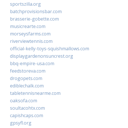
sportszilla.org
batchprovisionsbar.com
brasserie-gobette.com
musicrearte.com
morseysfarms.com
riverviewtennis.com
official-kelly-toys-squishmallows.com
displaygardenonsuncrest.org
bbq-empire-usa.com
feedstoreva.com
drogopets.com
ediblechalk.com
tabletennisnearme.com
oaksofa.com
soultacohtx.com
capishcaps.com
gpsyfl.org