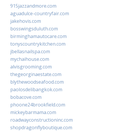
915jazzandmore.com
aguadulce-countryfair.com
jakehovis.com
bosswingsduluth.com
birminghamautocare.com
tonyscountrykitchen.com
jbellasnailspa.com
mychaihouse.com
alvisgrooming.com
thegeorginaestate.com
blythewoodseafood.com
paolosdelibangkok.com
bobacove.com
phoone24brookfield.com
mickeybarmama.com
roadwayconstructioninc.com
shopdragonflyboutique.com