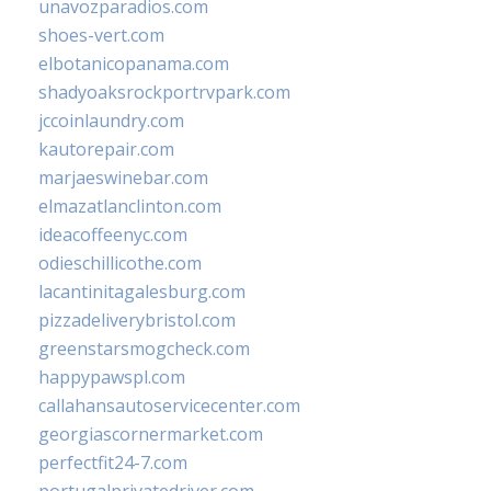
unavozparadios.com
shoes-vert.com
elbotanicopanama.com
shadyoaksrockportrvpark.com
jccoinlaundry.com
kautorepair.com
marjaeswinebar.com
elmazatlanclinton.com
ideacoffeenyc.com
odieschillicothe.com
lacantinitagalesburg.com
pizzadeliverybristol.com
greenstarsmogcheck.com
happypawspl.com
callahansautoservicecenter.com
georgiascornermarket.com
perfectfit24-7.com