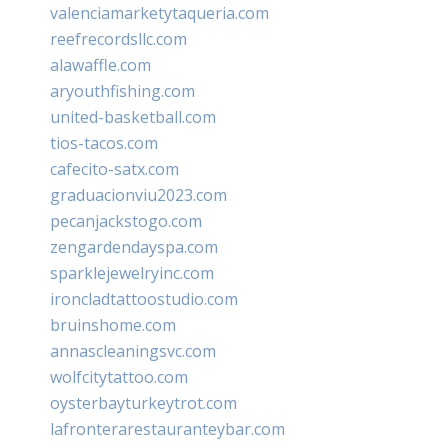
valenciamarketytaqueria.com
reefrecordsllc.com
alawaffle.com
aryouthfishing.com
united-basketball.com
tios-tacos.com
cafecito-satx.com
graduacionviu2023.com
pecanjackstogo.com
zengardendayspa.com
sparklejewelryinc.com
ironcladtattoostudio.com
bruinshome.com
annascleaningsvc.com
wolfcitytattoo.com
oysterbayturkeytrot.com
lafronterarestauranteybar.com