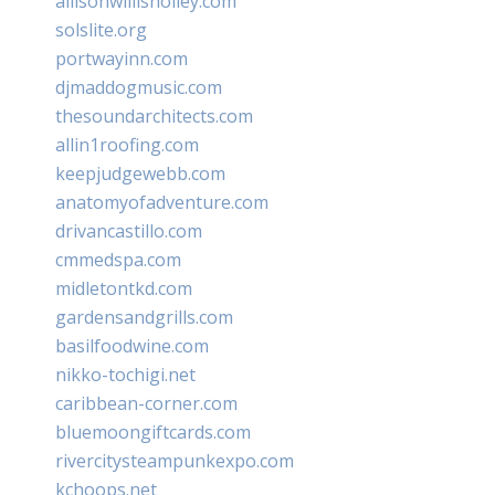
allisonwillisholley.com
solslite.org
portwayinn.com
djmaddogmusic.com
thesoundarchitects.com
allin1roofing.com
keepjudgewebb.com
anatomyofadventure.com
drivancastillo.com
cmmedspa.com
midletontkd.com
gardensandgrills.com
basilfoodwine.com
nikko-tochigi.net
caribbean-corner.com
bluemoongiftcards.com
rivercitysteampunkexpo.com
kchoops.net