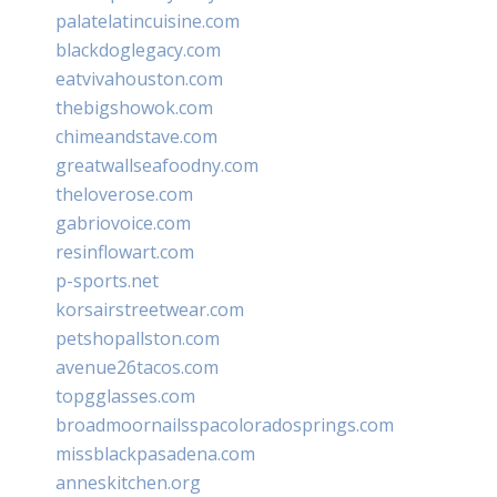
palatelatincuisine.com
blackdoglegacy.com
eatvivahouston.com
thebigshowok.com
chimeandstave.com
greatwallseafoodny.com
theloverose.com
gabriovoice.com
resinflowart.com
p-sports.net
korsairstreetwear.com
petshopallston.com
avenue26tacos.com
topgglasses.com
broadmoornailsspacoloradosprings.com
missblackpasadena.com
anneskitchen.org