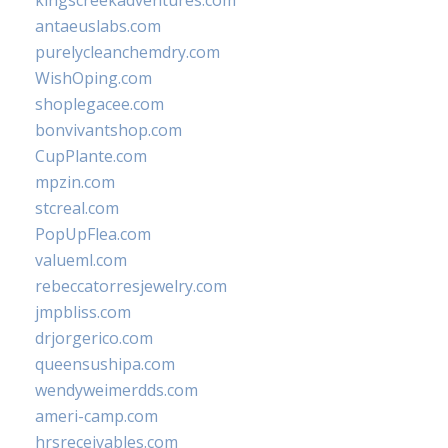
kingscreekadventures.com
antaeuslabs.com
purelycleanchemdry.com
WishOping.com
shoplegacee.com
bonvivantshop.com
CupPlante.com
mpzin.com
stcreal.com
PopUpFlea.com
valueml.com
rebeccatorresjewelry.com
jmpbliss.com
drjorgerico.com
queensushipa.com
wendyweimerdds.com
ameri-camp.com
hrsreceivables.com