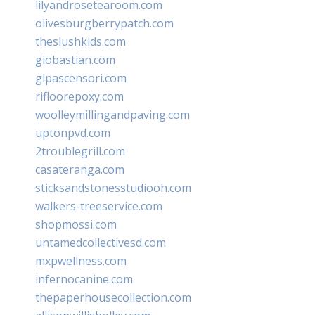
lilyandrosetearoom.com
olivesburgberrypatch.com
theslushkids.com
giobastian.com
glpascensori.com
rifloorepoxy.com
woolleymillingandpaving.com
uptonpvd.com
2troublegrill.com
casateranga.com
sticksandstonesstudiooh.com
walkers-treeservice.com
shopmossi.com
untamedcollectivesd.com
mxpwellness.com
infernocanine.com
thepaperhousecollection.com