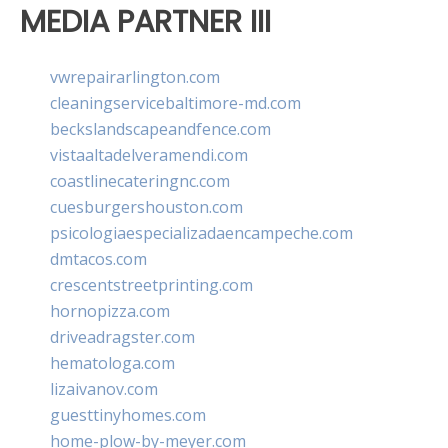
MEDIA PARTNER III
vwrepairarlington.com
cleaningservicebaltimore-md.com
beckslandscapeandfence.com
vistaaltadelveramendi.com
coastlinecateringnc.com
cuesburgershouston.com
psicologiaespecializadaencampeche.com
dmtacos.com
crescentstreetprinting.com
hornopizza.com
driveadragster.com
hematologa.com
lizaivanov.com
guesttinyhomes.com
home-plow-by-meyer.com