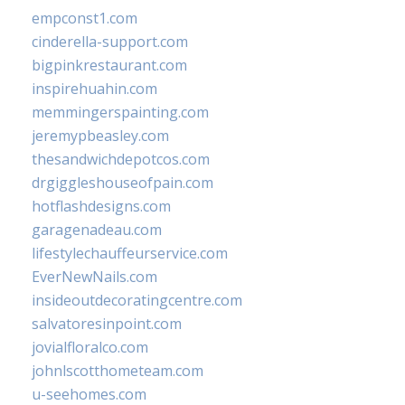
empconst1.com
cinderella-support.com
bigpinkrestaurant.com
inspirehuahin.com
memmingerspainting.com
jeremypbeasley.com
thesandwichdepotcos.com
drgiggleshouseofpain.com
hotflashdesigns.com
garagenadeau.com
lifestylechauffeurservice.com
EverNewNails.com
insideoutdecoratingcentre.com
salvatoresinpoint.com
jovialfloralco.com
johnlscotthometeam.com
u-seehomes.com