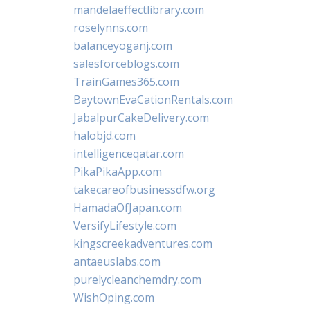
mandelaeffectlibrary.com
roselynns.com
balanceyoganj.com
salesforceblogs.com
TrainGames365.com
BaytownEvaCationRentals.com
JabalpurCakeDelivery.com
halobjd.com
intelligenceqatar.com
PikaPikaApp.com
takecareofbusinessdfw.org
HamadaOfJapan.com
VersifyLifestyle.com
kingscreekadventures.com
antaeuslabs.com
purelycleanchemdry.com
WishOping.com