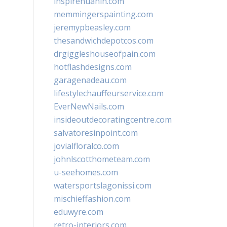
inspirehuahin.com
memmingerspainting.com
jeremypbeasley.com
thesandwichdepotcos.com
drgiggleshouseofpain.com
hotflashdesigns.com
garagenadeau.com
lifestylechauffeurservice.com
EverNewNails.com
insideoutdecoratingcentre.com
salvatoresinpoint.com
jovialfloralco.com
johnlscotthometeam.com
u-seehomes.com
watersportslagonissi.com
mischieffashion.com
eduwyre.com
retro-interiors.com