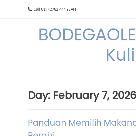
Skip
Call Us: +2782 444 YEAH
to
content
BODEGAOLE 
Kul
Day:
February 7, 202
Panduan Memilih Makana
Bergizi