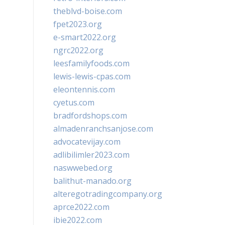
theblvd-boise.com
fpet2023.org
e-smart2022.org
ngrc2022.org
leesfamilyfoods.com
lewis-lewis-cpas.com
eleontennis.com
cyetus.com
bradfordshops.com
almadenranchsanjose.com
advocatevijay.com
adlibilimler2023.com
naswwebed.org
balithut-manado.org
alteregotradingcompany.org
aprce2022.com
ibie2022.com