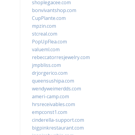
shoplegacee.com
bonvivantshop.com
CupPlante.com
mpzin.com
stcreal.com
PopUpFlea.com
valueml.com
rebeccatorresjewelry.com
jmpbliss.com
drjorgerico.com
queensushipa.com
wendyweimerdds.com
ameri-camp.com
hrsreceivables.com
empconst1.com
cinderella-support.com
bigpinkrestaurant.com