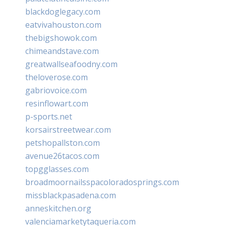
blackdoglegacy.com
eatvivahouston.com
thebigshowok.com
chimeandstave.com
greatwallseafoodny.com
theloverose.com
gabriovoice.com
resinflowart.com
p-sports.net
korsairstreetwear.com
petshopallston.com
avenue26tacos.com
topgglasses.com
broadmoornailsspacoloradosprings.com
missblackpasadena.com
anneskitchen.org
valenciamarketytaqueria.com