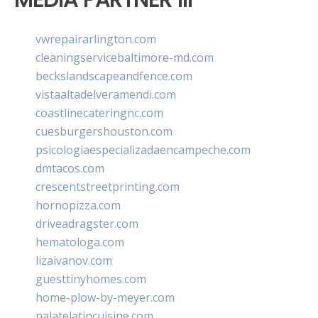
vwrepairarlington.com
cleaningservicebaltimore-md.com
beckslandscapeandfence.com
vistaaltadelveramendi.com
coastlinecateringnc.com
cuesburgershouston.com
psicologiaespecializadaencampeche.com
dmtacos.com
crescentstreetprinting.com
hornopizza.com
driveadragster.com
hematologa.com
lizaivanov.com
guesttinyhomes.com
home-plow-by-meyer.com
palatelatincuisine.com