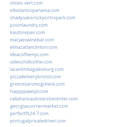
shoes-vert.com
elbotanicopanama.com
shadyoaksrockportrvpark.com
jccoinlaundry.com
kautorepair.com
marjaeswinebar.com
elmazatlanclinton.com
ideacoffeenyc.com
odieschillicothe.com
lacantinitagalesburg.com
pizzadeliverybristol.com
greenstarsmogcheck.com
happypawspl.com
callahansautoservicecenter.com
georgiascornermarket.com
perfectfit24-7.com
portugalprivatedriver.com