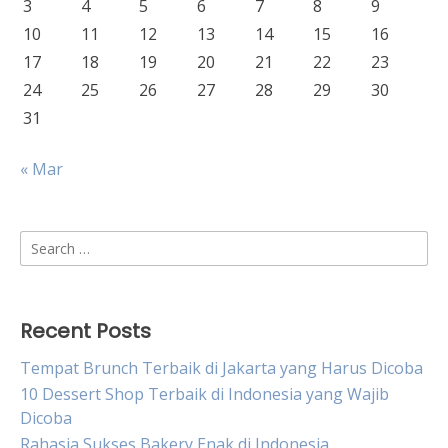
3
4
5
6
7
8
9
10
11
12
13
14
15
16
17
18
19
20
21
22
23
24
25
26
27
28
29
30
31
« Mar
Search
for:
Recent Posts
Tempat Brunch Terbaik di Jakarta yang Harus Dicoba
10 Dessert Shop Terbaik di Indonesia yang Wajib
Dicoba
Rahasia Sukses Bakery Enak di Indonesia