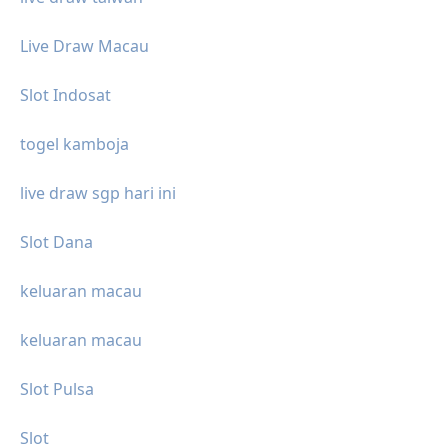
Live Draw Macau
Slot Indosat
togel kamboja
live draw sgp hari ini
Slot Dana
keluaran macau
keluaran macau
Slot Pulsa
Slot