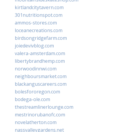
kirtlandcitytavern.com
301nutritionspot.com
ammos-stores.com
loceanecreations.com
birdsongridgefarm.com
joiedevivblog.com
valera-amsterdam.com
libertybrandhemp.com
norwoodinnwi.com
neighboursmarket.com
blackanguscareers.com
bolesfororegon.com
bodega-ole.com
thestreamlinerlounge.com
mestrinorubanofc.com
novelatherton.com
nassvalleygardens.net