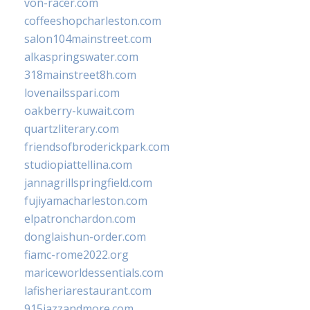
von-racer.com
coffeeshopcharleston.com
salon104mainstreet.com
alkaspringswater.com
318mainstreet8h.com
lovenailsspari.com
oakberry-kuwait.com
quartzliterary.com
friendsofbroderickpark.com
studiopiattellina.com
jannagrillspringfield.com
fujiyamacharleston.com
elpatronchardon.com
donglaishun-order.com
fiamc-rome2022.org
mariceworldessentials.com
lafisheriarestaurant.com
915jazzandmore.com