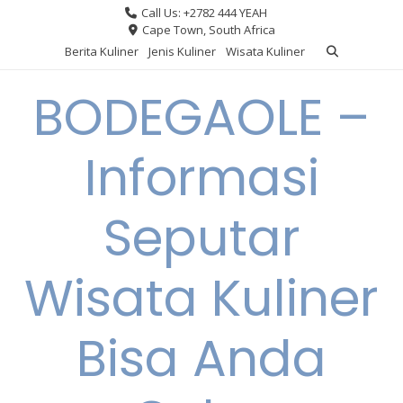
Skip
Call Us: +2782 444 YEAH
to
Cape Town, South Africa
content
Berita Kuliner
Jenis Kuliner
Wisata Kuliner
BODEGAOLE –
Informasi
Seputar
Wisata Kuliner
Bisa Anda