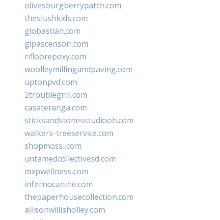
olivesburgberrypatch.com
theslushkids.com
giobastian.com
glpascensori.com
rifloorepoxy.com
woolleymillingandpaving.com
uptonpvd.com
2troublegrill.com
casateranga.com
sticksandstonesstudiooh.com
walkers-treeservice.com
shopmossi.com
untamedcollectivesd.com
mxpwellness.com
infernocanine.com
thepaperhousecollection.com
allisonwillisholley.com