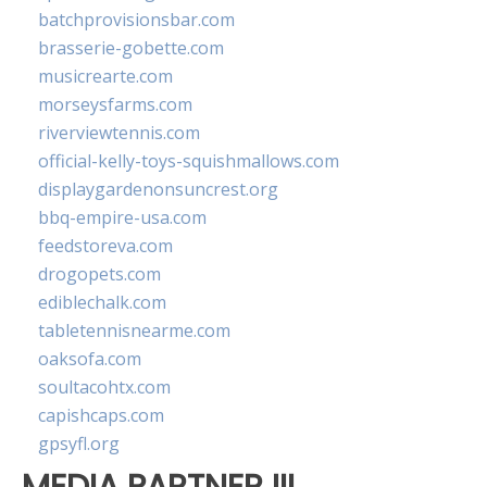
batchprovisionsbar.com
brasserie-gobette.com
musicrearte.com
morseysfarms.com
riverviewtennis.com
official-kelly-toys-squishmallows.com
displaygardenonsuncrest.org
bbq-empire-usa.com
feedstoreva.com
drogopets.com
ediblechalk.com
tabletennisnearme.com
oaksofa.com
soultacohtx.com
capishcaps.com
gpsyfl.org
MEDIA PARTNER III