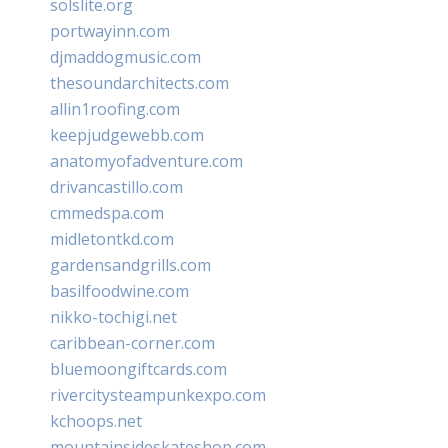
solslite.org
portwayinn.com
djmaddogmusic.com
thesoundarchitects.com
allin1roofing.com
keepjudgewebb.com
anatomyofadventure.com
drivancastillo.com
cmmedspa.com
midletontkd.com
gardensandgrills.com
basilfoodwine.com
nikko-tochigi.net
caribbean-corner.com
bluemoongiftcards.com
rivercitysteampunkexpo.com
kchoops.net
mountainsideskateshop.com