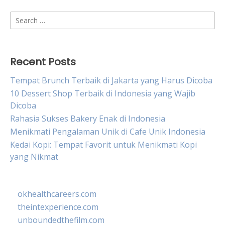
Search
for:
Recent Posts
Tempat Brunch Terbaik di Jakarta yang Harus Dicoba
10 Dessert Shop Terbaik di Indonesia yang Wajib
Dicoba
Rahasia Sukses Bakery Enak di Indonesia
Menikmati Pengalaman Unik di Cafe Unik Indonesia
Kedai Kopi: Tempat Favorit untuk Menikmati Kopi
yang Nikmat
okhealthcareers.com
theintexperience.com
unboundedthefilm.com