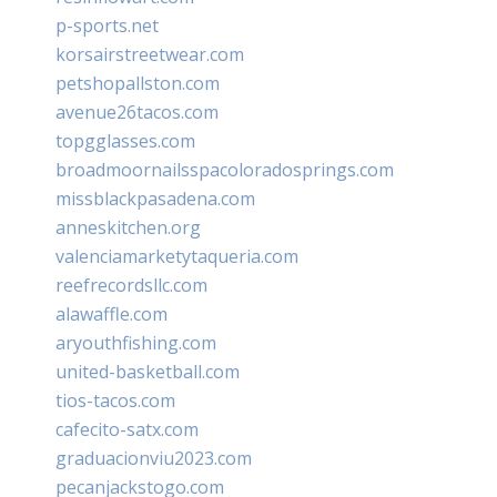
p-sports.net
korsairstreetwear.com
petshopallston.com
avenue26tacos.com
topgglasses.com
broadmoornailsspacoloradosprings.com
missblackpasadena.com
anneskitchen.org
valenciamarketytaqueria.com
reefrecordsllc.com
alawaffle.com
aryouthfishing.com
united-basketball.com
tios-tacos.com
cafecito-satx.com
graduacionviu2023.com
pecanjackstogo.com