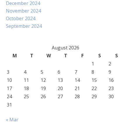
December 2024
November 2024
October 2024
September 2024
August 2026
M
T
W
T
F
S
S
1
2
3
4
5
6
7
8
9
10
11
12
13
14
15
16
17
18
19
20
21
22
23
24
25
26
27
28
29
30
31
« Mar