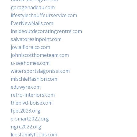
garagenadeau.com
lifestylechauffeurservice.com
EverNewNails.com
insideoutdecoratingcentre.com
salvatoresinpoint.com
jovialfloralco.com
johnlscotthometeam.com
u-seehomes.com
watersportslagonissi.com
mischieffashion.com
eduwyre.com
retro-interiors.com
theblvd-boise.com
fpet2023.org
e-smart2022.org
ngrc2022.org
leesfamilyfoods.com