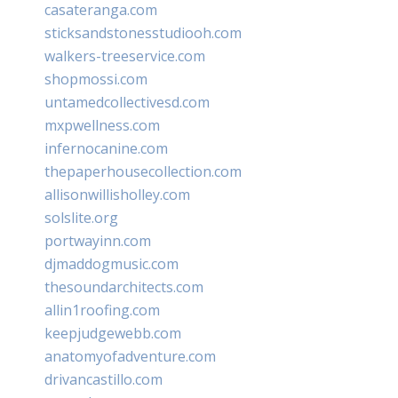
casateranga.com
sticksandstonesstudiooh.com
walkers-treeservice.com
shopmossi.com
untamedcollectivesd.com
mxpwellness.com
infernocanine.com
thepaperhousecollection.com
allisonwillisholley.com
solslite.org
portwayinn.com
djmaddogmusic.com
thesoundarchitects.com
allin1roofing.com
keepjudgewebb.com
anatomyofadventure.com
drivancastillo.com