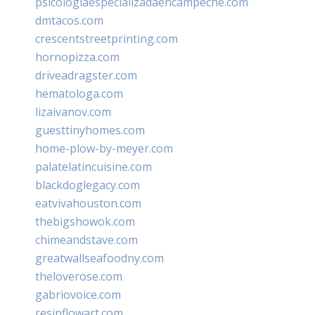
psicologiaespecializadaencampeche.com
dmtacos.com
crescentstreetprinting.com
hornopizza.com
driveadragster.com
hematologa.com
lizaivanov.com
guesttinyhomes.com
home-plow-by-meyer.com
palatelatincuisine.com
blackdoglegacy.com
eatvivahouston.com
thebigshowok.com
chimeandstave.com
greatwallseafoodny.com
theloverose.com
gabriovoice.com
resinflowart.com