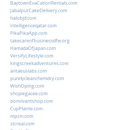
BaytownEvaCationRentals.com
JabalpurCakeDelivery.com
halobjd.com
intelligenceqatar.com
PikaPikaApp.com
takecareofbusinessdfw.org
HamadaOfJapan.com
VersifyLifestyle.com
kingscreekadventures.com
antaeuslabs.com
purelycleanchemdry.com
WishOping.com
shoplegacee.com
bonvivantshop.com
CupPlante.com
mpzin.com
stcreal.com