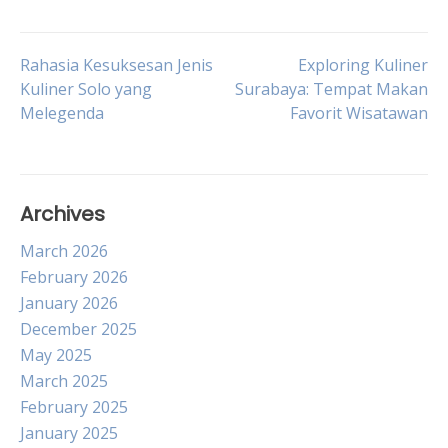
Post
Rahasia Kesuksesan Jenis
Exploring Kuliner
Kuliner Solo yang
Surabaya: Tempat Makan
Melegenda
Favorit Wisatawan
navigation
Archives
March 2026
February 2026
January 2026
December 2025
May 2025
March 2025
February 2025
January 2025