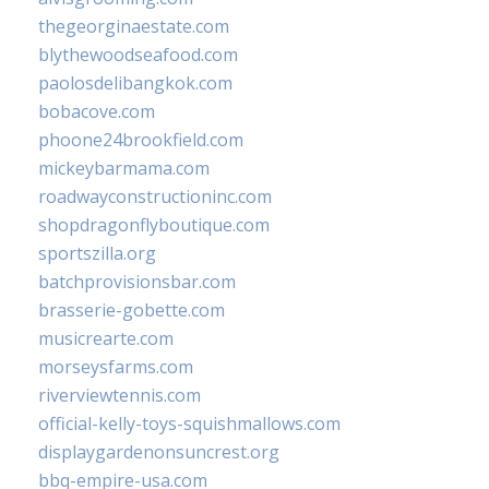
thegeorginaestate.com
blythewoodseafood.com
paolosdelibangkok.com
bobacove.com
phoone24brookfield.com
mickeybarmama.com
roadwayconstructioninc.com
shopdragonflyboutique.com
sportszilla.org
batchprovisionsbar.com
brasserie-gobette.com
musicrearte.com
morseysfarms.com
riverviewtennis.com
official-kelly-toys-squishmallows.com
displaygardenonsuncrest.org
bbq-empire-usa.com