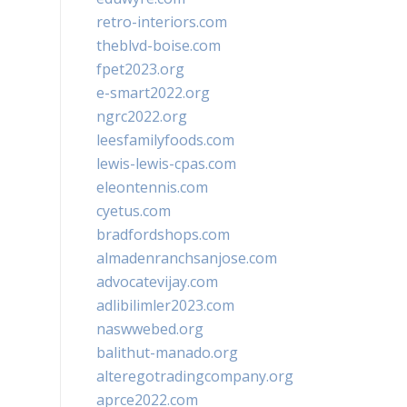
retro-interiors.com
theblvd-boise.com
fpet2023.org
e-smart2022.org
ngrc2022.org
leesfamilyfoods.com
lewis-lewis-cpas.com
eleontennis.com
cyetus.com
bradfordshops.com
almadenranchsanjose.com
advocatevijay.com
adlibilimler2023.com
naswwebed.org
balithut-manado.org
alteregotradingcompany.org
aprce2022.com