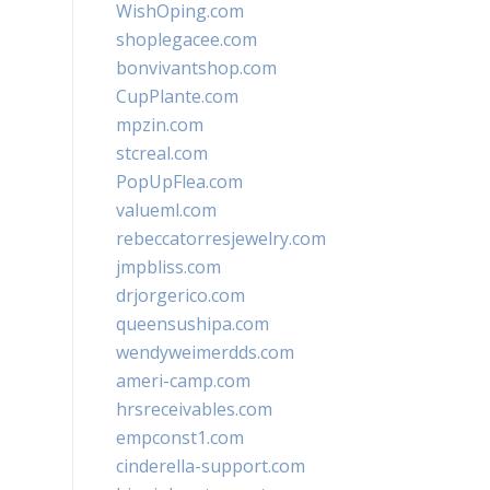
WishOping.com
shoplegacee.com
bonvivantshop.com
CupPlante.com
mpzin.com
stcreal.com
PopUpFlea.com
valueml.com
rebeccatorresjewelry.com
jmpbliss.com
drjorgerico.com
queensushipa.com
wendyweimerdds.com
ameri-camp.com
hrsreceivables.com
empconst1.com
cinderella-support.com