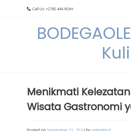
Skip
Call Us: +2782 444 YEAH
to
content
BODEGAOLE 
Kul
Menikmati Kelezatan 
Wisata Gastronomi 
Posted on
September 21, 2024
by
adminbod