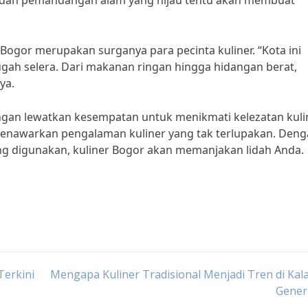
uk dan pemandangan alam yang hijau tentu akan membuat
Bogor merupakan surganya para pecinta kuliner. “Kota ini
gah selera. Dari makanan ringan hingga hidangan berat,
ya.
jangan lewatkan kesempatan untuk menikmati kelezatan kuli
 menawarkan pengalaman kuliner yang tak terlupakan. Den
ng digunakan, kuliner Bogor akan memanjakan lidah Anda.
Terkini
Mengapa Kuliner Tradisional Menjadi Tren di Ka
Gener