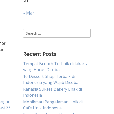
31
« Mar
Search
for:
ner
gan
Recent Posts
Tempat Brunch Terbaik di Jakarta
yang Harus Dicoba
10 Dessert Shop Terbaik di
Indonesia yang Wajib Dicoba
Rahasia Sukses Bakery Enak di
Indonesia
langan
Menikmati Pengalaman Unik di
asi Z?
Cafe Unik Indonesia