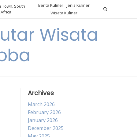
Berita Kuliner
Jenis Kuliner
 Town, South
Africa
Wisata Kuliner
utar Wisata
Coba
Archives
March 2026
February 2026
January 2026
December 2025
May 2025