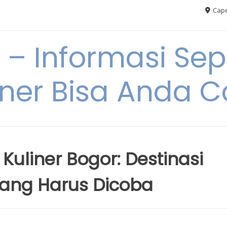
Cape
– Informasi Sep
iner Bisa Anda 
Kuliner Bogor: Destinasi
yang Harus Dicoba