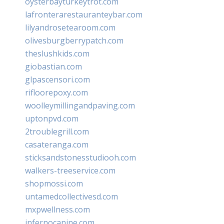
oysterbayturkeytrot.com
lafronterarestauranteybar.com
lilyandrosetearoom.com
olivesburgberrypatch.com
theslushkids.com
giobastian.com
glpascensori.com
rifloorepoxy.com
woolleymillingandpaving.com
uptonpvd.com
2troublegrill.com
casateranga.com
sticksandstonesstudiooh.com
walkers-treeservice.com
shopmossi.com
untamedcollectivesd.com
mxpwellness.com
infernocanine.com