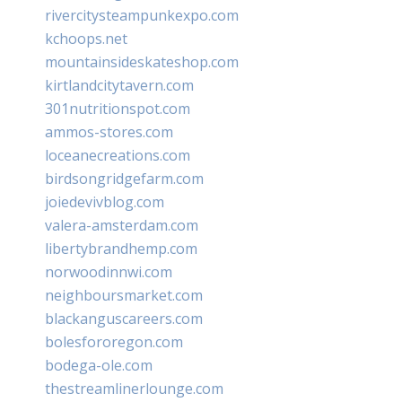
rivercitysteampunkexpo.com
kchoops.net
mountainsideskateshop.com
kirtlandcitytavern.com
301nutritionspot.com
ammos-stores.com
loceanecreations.com
birdsongridgefarm.com
joiedevivblog.com
valera-amsterdam.com
libertybrandhemp.com
norwoodinnwi.com
neighboursmarket.com
blackanguscareers.com
bolesfororegon.com
bodega-ole.com
thestreamlinerlounge.com