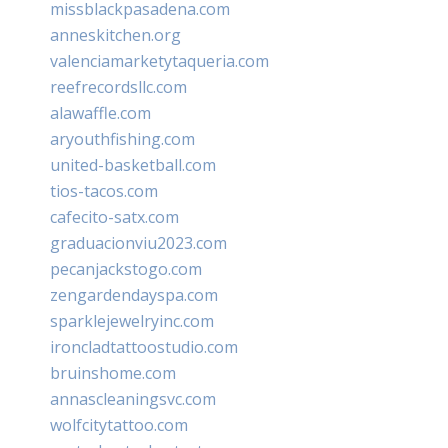
missblackpasadena.com
anneskitchen.org
valenciamarketytaqueria.com
reefrecordsllc.com
alawaffle.com
aryouthfishing.com
united-basketball.com
tios-tacos.com
cafecito-satx.com
graduacionviu2023.com
pecanjackstogo.com
zengardendayspa.com
sparklejewelryinc.com
ironcladtattoostudio.com
bruinshome.com
annascleaningsvc.com
wolfcitytattoo.com