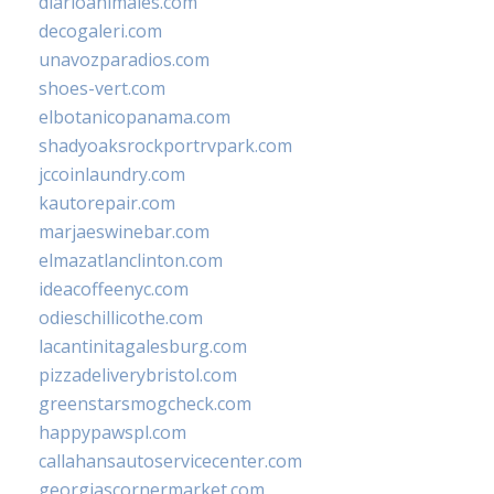
diarioanimales.com
decogaleri.com
unavozparadios.com
shoes-vert.com
elbotanicopanama.com
shadyoaksrockportrvpark.com
jccoinlaundry.com
kautorepair.com
marjaeswinebar.com
elmazatlanclinton.com
ideacoffeenyc.com
odieschillicothe.com
lacantinitagalesburg.com
pizzadeliverybristol.com
greenstarsmogcheck.com
happypawspl.com
callahansautoservicecenter.com
georgiascornermarket.com