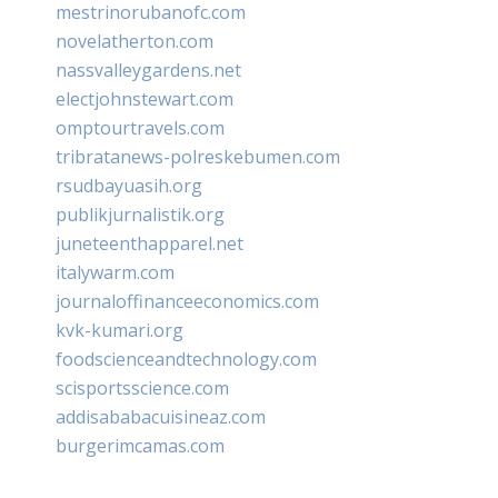
mestrinorubanofc.com
novelatherton.com
nassvalleygardens.net
electjohnstewart.com
omptourtravels.com
tribratanews-polreskebumen.com
rsudbayuasih.org
publikjurnalistik.org
juneteenthapparel.net
italywarm.com
journaloffinanceeconomics.com
kvk-kumari.org
foodscienceandtechnology.com
scisportsscience.com
addisababacuisineaz.com
burgerimcamas.com