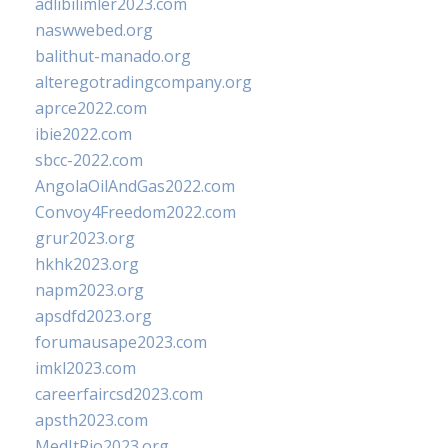
adlibilimler2023.com
naswwebed.org
balithut-manado.org
alteregotradingcompany.org
aprce2022.com
ibie2022.com
sbcc-2022.com
AngolaOilAndGas2022.com
Convoy4Freedom2022.com
grur2023.org
hkhk2023.org
napm2023.org
apsdfd2023.org
forumausape2023.com
imkl2023.com
careerfaircsd2023.com
apsth2023.com
MedItRio2023.org