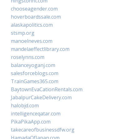
hingstonnt.com
chooseagender.com
hoverboardssale.com
alaskapolitics.com
stsmp.org
manoelneves.com
mandelaeffectlibrary.com
roselynns.com
balanceyoganj.com
salesforceblogs.com
TrainGames365.com
BaytownEvaCationRentals.com
JabalpurCakeDelivery.com
halobjd.com
intelligenceqatar.com
PikaPikaApp.com
takecareofbusinessdfw.org
HamadaOfJapan.com