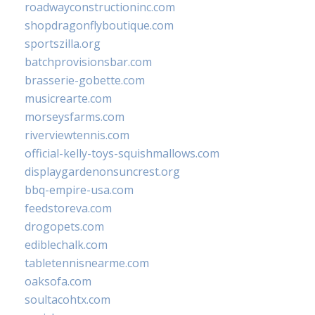
roadwayconstructioninc.com
shopdragonflyboutique.com
sportszilla.org
batchprovisionsbar.com
brasserie-gobette.com
musicrearte.com
morseysfarms.com
riverviewtennis.com
official-kelly-toys-squishmallows.com
displaygardenonsuncrest.org
bbq-empire-usa.com
feedstoreva.com
drogopets.com
ediblechalk.com
tabletennisnearme.com
oaksofa.com
soultacohtx.com