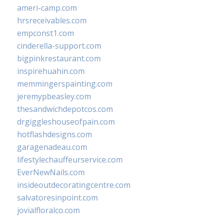
ameri-camp.com
hrsreceivables.com
empconst1.com
cinderella-support.com
bigpinkrestaurant.com
inspirehuahin.com
memmingerspainting.com
jeremypbeasley.com
thesandwichdepotcos.com
drgiggleshouseofpain.com
hotflashdesigns.com
garagenadeau.com
lifestylechauffeurservice.com
EverNewNails.com
insideoutdecoratingcentre.com
salvatoresinpoint.com
jovialfloralco.com