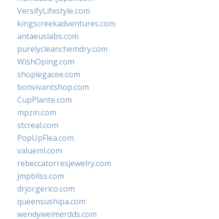
VersifyLifestyle.com
kingscreekadventures.com
antaeuslabs.com
purelycleanchemdry.com
WishOping.com
shoplegacee.com
bonvivantshop.com
CupPlante.com
mpzin.com
stcreal.com
PopUpFlea.com
valueml.com
rebeccatorresjewelry.com
jmpbliss.com
drjorgerico.com
queensushipa.com
wendyweimerdds.com