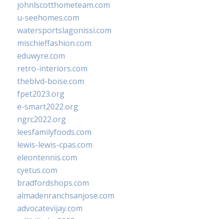
johnlscotthometeam.com
u-seehomes.com
watersportslagonissi.com
mischieffashion.com
eduwyre.com
retro-interiors.com
theblvd-boise.com
fpet2023.org
e-smart2022.org
ngrc2022.org
leesfamilyfoods.com
lewis-lewis-cpas.com
eleontennis.com
cyetus.com
bradfordshops.com
almadenranchsanjose.com
advocatevijay.com