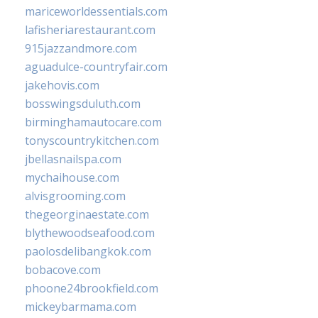
mariceworldessentials.com
lafisheriarestaurant.com
915jazzandmore.com
aguadulce-countryfair.com
jakehovis.com
bosswingsduluth.com
birminghamautocare.com
tonyscountrykitchen.com
jbellasnailspa.com
mychaihouse.com
alvisgrooming.com
thegeorginaestate.com
blythewoodseafood.com
paolosdelibangkok.com
bobacove.com
phoone24brookfield.com
mickeybarmama.com