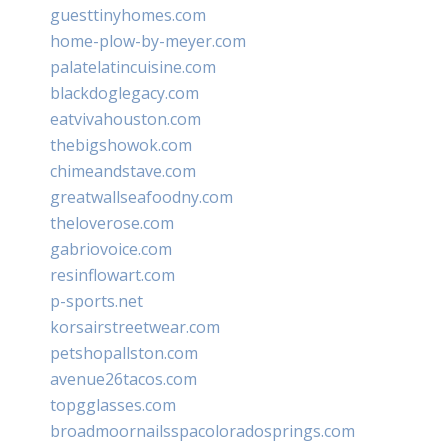
guesttinyhomes.com
home-plow-by-meyer.com
palatelatincuisine.com
blackdoglegacy.com
eatvivahouston.com
thebigshowok.com
chimeandstave.com
greatwallseafoodny.com
theloverose.com
gabriovoice.com
resinflowart.com
p-sports.net
korsairstreetwear.com
petshopallston.com
avenue26tacos.com
topgglasses.com
broadmoornailsspacoloradosprings.com