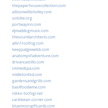
thepaperhousecollection.com
allisonwillisholley.com
solslite.org
portwayinn.com
djmaddogmusic.com
thesoundarchitects.com
allin1roofing.com
keepjudgewebb.com
anatomyofadventure.com
drivancastillo.com
cmmedspa.com
midletontkd.com
gardensandgrills.com
basilfoodwine.com
nikko-tochigi.net
caribbean-corner.com
bluemoongiftcards.com