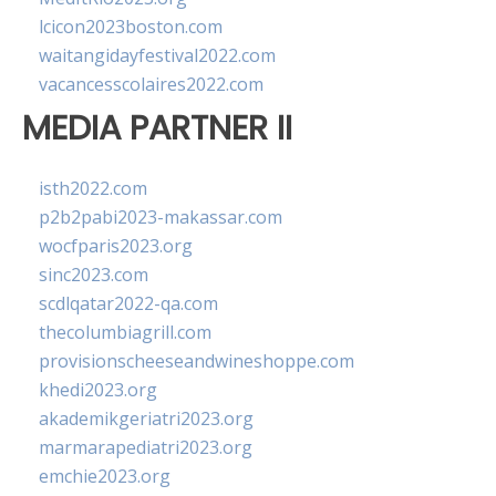
lcicon2023boston.com
waitangidayfestival2022.com
vacancesscolaires2022.com
MEDIA PARTNER II
isth2022.com
p2b2pabi2023-makassar.com
wocfparis2023.org
sinc2023.com
scdlqatar2022-qa.com
thecolumbiagrill.com
provisionscheeseandwineshoppe.com
khedi2023.org
akademikgeriatri2023.org
marmarapediatri2023.org
emchie2023.org