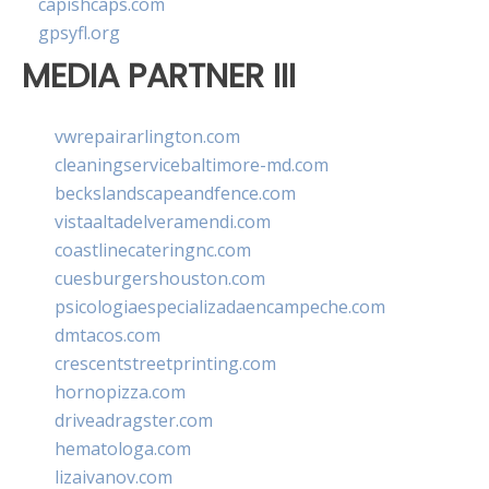
capishcaps.com
gpsyfl.org
MEDIA PARTNER III
vwrepairarlington.com
cleaningservicebaltimore-md.com
beckslandscapeandfence.com
vistaaltadelveramendi.com
coastlinecateringnc.com
cuesburgershouston.com
psicologiaespecializadaencampeche.com
dmtacos.com
crescentstreetprinting.com
hornopizza.com
driveadragster.com
hematologa.com
lizaivanov.com