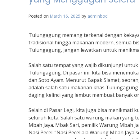
Posted on
March 16, 2025
by
adminbod
Tulungagung memang terkenal dengan kekayaa
tradisional hingga makanan modern, semua bisa
Tulungagung, jangan lewatkan untuk menikma
Salah satu tempat yang wajib dikunjungi untu
Tulungagung. Di pasar ini, kita bisa menemuk
dan Soto Ayam. Menurut Bapak Slamet, seorang p
adalah salah satu makanan khas Tulungagung y
daging kelinci yang lembut membuat banyak or
Selain di Pasar Legi, kita juga bisa menikmati
seluruh kota. Salah satu warung makan yang 
Mbah Jaya. Mbak Sari, pemilik Warung Mbah J
Nasi Pecel. “Nasi Pecel ala Warung Mbah Jaya 