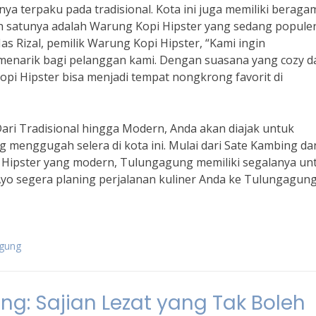
ya terpaku pada tradisional. Kota ini juga memiliki beraga
 satunya adalah Warung Kopi Hipster yang sedang populer
Rizal, pemilik Warung Kopi Hipster, “Kami ingin
enarik bagi pelanggan kami. Dengan suasana yang cozy d
pi Hipster bisa menjadi tempat nongkrong favorit di
ari Tradisional hingga Modern, Anda akan diajak untuk
menggugah selera di kota ini. Mulai dari Sate Kambing da
 Hipster yang modern, Tulungagung memiliki segalanya un
Ayo segera planing perjalanan kuliner Anda ke Tulungagun
agung
ng: Sajian Lezat yang Tak Boleh