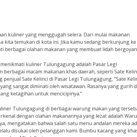
n kuliner yang menggugah selera. Dari mulai makanan
 kita temukan di kota ini. Jika kamu sedang berkunjung ke
ti berbagai olahan makanan yang membuat lidah bergoyan
k menikmati kuliner Tulungagung adalah Pasar Legi
an berbagai macam makanan khas daerah, seperti Sate Kelin
enjual Sate Kelinci di Pasar Legi Tulungagung, “Sate Keli
ang sangat diminati oleh wisatawan. Rasanya yang gurih 
ang ketagihan untuk mencicipinya.”
 kuliner Tulungagung di berbagai warung makan yang terseba
terkenal dengan olahan makanannya yang lezat adalah War
aya, mengatakan bahwa salah satu menu andalan mereka ad
selalu disukai oleh pelanggan kami. Bumbu kacang yang kha