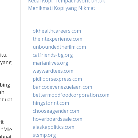
Kedai Kopi: Tempat Favorit untuk
Menikmati Kopi yang Nikmat
okhealthcareers.com
theintexperience.com
unboundedthefilm.com
tu,
catfriends-bg.org
 yang
marianlives.org
waywardtees.com
pidfloorsexpress.com
mbing
bancodevenezuelaen.com
ah
bettermoodfoodcorporation.com
mbuat
hingstonnt.com
chooseagender.com
hoverboardssale.com
it
alaskapolitics.com
 “Mie
stsmp.org
mbuat