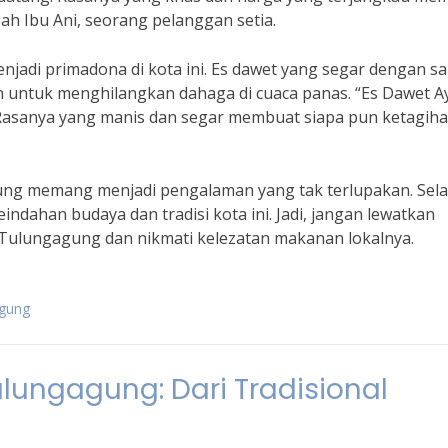
ah Ibu Ani, seorang pelanggan setia.
enjadi primadona di kota ini. Es dawet yang segar dengan s
han untuk menghilangkan dahaga di cuaca panas. “Es Dawet A
asanya yang manis dan segar membuat siapa pun ketagiha
ng memang menjadi pengalaman yang tak terlupakan. Sela
indahan budaya dan tradisi kota ini. Jadi, jangan lewatkan
 Tulungagung dan nikmati kelezatan makanan lokalnya.
agung
ulungagung: Dari Tradisional