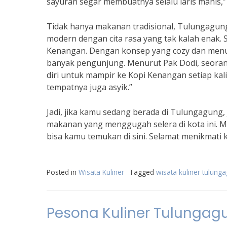
sayuran segar membuatnya selalu laris manis,
Tidak hanya makanan tradisional, Tulungagun
modern dengan cita rasa yang tak kalah enak. S
Kenangan. Dengan konsep yang cozy dan menu
banyak pengunjung. Menurut Pak Dodi, seoran
diri untuk mampir ke Kopi Kenangan setiap ka
tempatnya juga asyik.”
Jadi, jika kamu sedang berada di Tulungagung
makanan yang menggugah selera di kota ini. 
bisa kamu temukan di sini. Selamat menikmati 
Posted in
Wisata Kuliner
Tagged
wisata kuliner tulung
Pesona Kuliner Tulungag