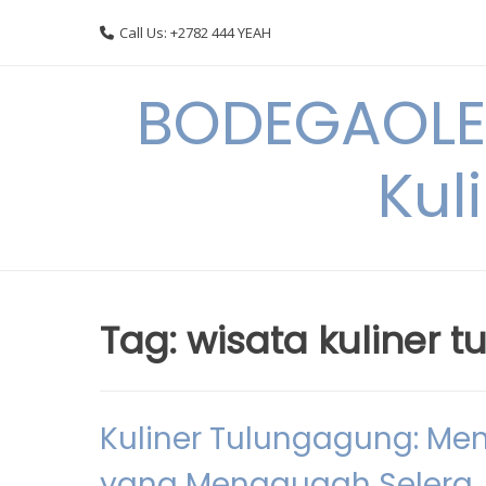
Skip
Call Us: +2782 444 YEAH
to
content
BODEGAOLE 
Kul
Tag:
wisata kuliner 
Kuliner Tulungagung: Me
yang Menggugah Selera