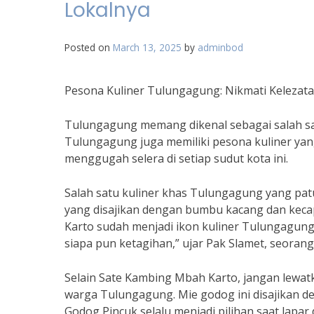
Lokalnya
Posted on
March 13, 2025
by
adminbod
Pesona Kuliner Tulungagung: Nikmati Kelezat
Tulungagung memang dikenal sebagai salah sat
Tulungagung juga memiliki pesona kuliner yan
menggugah selera di setiap sudut kota ini.
Salah satu kuliner khas Tulungagung yang pat
yang disajikan dengan bumbu kacang dan kecap 
Karto sudah menjadi ikon kuliner Tulungagun
siapa pun ketagihan,” ujar Pak Slamet, seoran
Selain Sate Kambing Mbah Karto, jangan lewa
warga Tulungagung. Mie godog ini disajikan d
Godog Pincuk selalu menjadi pilihan saat lap