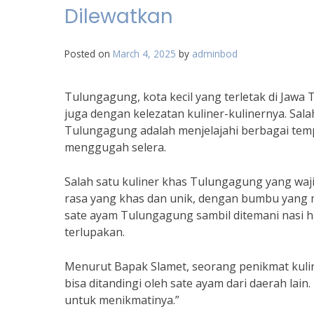
Dilewatkan
Posted on
March 4, 2025
by
adminbod
Tulungagung, kota kecil yang terletak di Jawa 
juga dengan kelezatan kuliner-kulinernya. Sala
Tulungagung adalah menjelajahi berbagai temp
menggugah selera.
Salah satu kuliner khas Tulungagung yang waji
rasa yang khas dan unik, dengan bumbu yang
sate ayam Tulungagung sambil ditemani nasi h
terlupakan.
Menurut Bapak Slamet, seorang penikmat kul
bisa ditandingi oleh sate ayam dari daerah lai
untuk menikmatinya.”