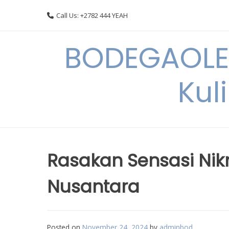
Skip
Call Us: +2782 444 YEAH
to
content
BODEGAOLE 
Kul
Rasakan Sensasi Nik
Nusantara
Posted on
November 24, 2024
by
adminbod