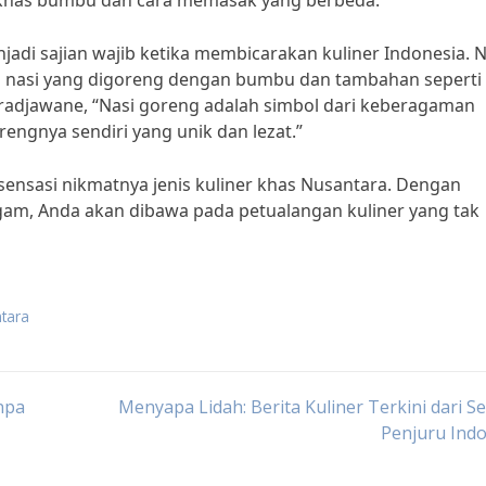
i khas bumbu dan cara memasak yang berbeda.”
jadi sajian wajib ketika membicarakan kuliner Indonesia. N
nasi yang digoreng dengan bumbu dan tambahan seperti t
iradjawane, “Nasi goreng adalah simbol dari keberagaman
rengnya sendiri yang unik dan lezat.”
sensasi nikmatnya jenis kuliner khas Nusantara. Dengan
gam, Anda akan dibawa pada petualangan kuliner yang tak
ntara
npa
Menyapa Lidah: Berita Kuliner Terkini dari S
Penjuru Ind