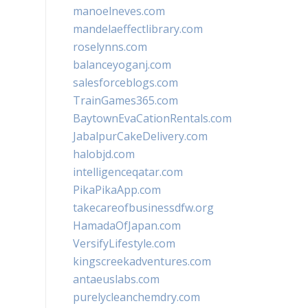
manoelneves.com
mandelaeffectlibrary.com
roselynns.com
balanceyoganj.com
salesforceblogs.com
TrainGames365.com
BaytownEvaCationRentals.com
JabalpurCakeDelivery.com
halobjd.com
intelligenceqatar.com
PikaPikaApp.com
takecareofbusinessdfw.org
HamadaOfJapan.com
VersifyLifestyle.com
kingscreekadventures.com
antaeuslabs.com
purelycleanchemdry.com