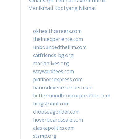
Kedai Kopi: Tempat Favorit untuk
Menikmati Kopi yang Nikmat
okhealthcareers.com
theintexperience.com
unboundedthefilm.com
catfriends-bg.org
marianlives.org
waywardtees.com
pidfloorsexpress.com
bancodevenezuelaen.com
bettermoodfoodcorporation.com
hingstonnt.com
chooseagender.com
hoverboardssale.com
alaskapolitics.com
stsmp.org