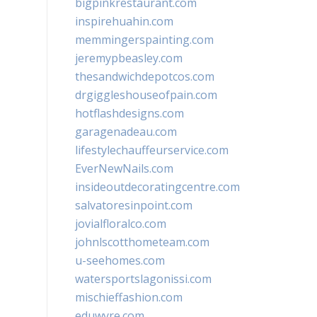
bigpinkrestaurant.com
inspirehuahin.com
memmingerspainting.com
jeremypbeasley.com
thesandwichdepotcos.com
drgiggleshouseofpain.com
hotflashdesigns.com
garagenadeau.com
lifestylechauffeurservice.com
EverNewNails.com
insideoutdecoratingcentre.com
salvatoresinpoint.com
jovialfloralco.com
johnlscotthometeam.com
u-seehomes.com
watersportslagonissi.com
mischieffashion.com
eduwyre.com