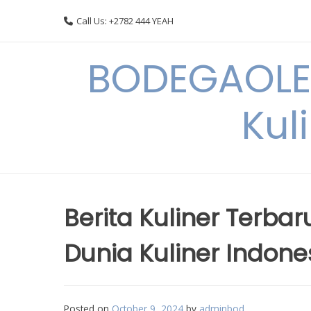
Skip
Call Us: +2782 444 YEAH
to
content
BODEGAOLE 
Kul
Berita Kuliner Terba
Dunia Kuliner Indone
Posted on
October 9, 2024
by
adminbod