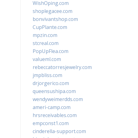
WishOping.com
shoplegacee.com
bonvivantshop.com
CupPlante.com
mpzin.com
stcreal.com
PopUpFlea.com
valueml.com
rebeccatorresjewelry.com
jmpbliss.com
drjorgerico.com
queensushipa.com
wendyweimerdds.com
ameri-camp.com
hrsreceivables.com
empconst1.com
cinderella-support.com