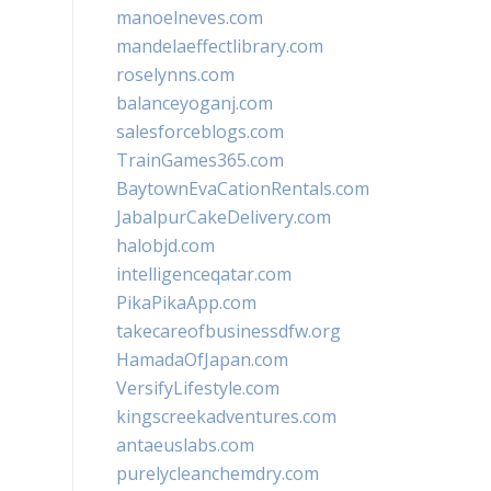
manoelneves.com
mandelaeffectlibrary.com
roselynns.com
balanceyoganj.com
salesforceblogs.com
TrainGames365.com
BaytownEvaCationRentals.com
JabalpurCakeDelivery.com
halobjd.com
intelligenceqatar.com
PikaPikaApp.com
takecareofbusinessdfw.org
HamadaOfJapan.com
VersifyLifestyle.com
kingscreekadventures.com
antaeuslabs.com
purelycleanchemdry.com