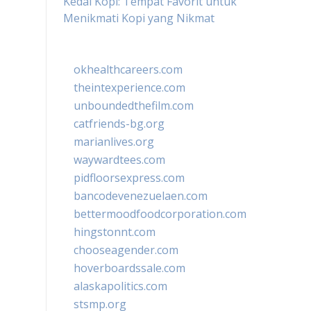
Kedai Kopi: Tempat Favorit untuk
Menikmati Kopi yang Nikmat
okhealthcareers.com
theintexperience.com
unboundedthefilm.com
catfriends-bg.org
marianlives.org
waywardtees.com
pidfloorsexpress.com
bancodevenezuelaen.com
bettermoodfoodcorporation.com
hingstonnt.com
chooseagender.com
hoverboardssale.com
alaskapolitics.com
stsmp.org