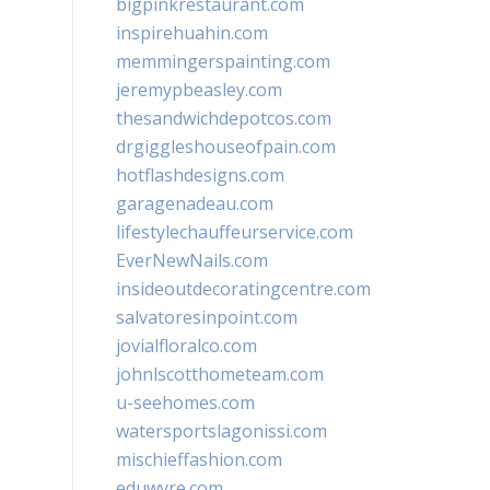
bigpinkrestaurant.com
inspirehuahin.com
memmingerspainting.com
jeremypbeasley.com
thesandwichdepotcos.com
drgiggleshouseofpain.com
hotflashdesigns.com
garagenadeau.com
lifestylechauffeurservice.com
EverNewNails.com
insideoutdecoratingcentre.com
salvatoresinpoint.com
jovialfloralco.com
johnlscotthometeam.com
u-seehomes.com
watersportslagonissi.com
mischieffashion.com
eduwyre.com