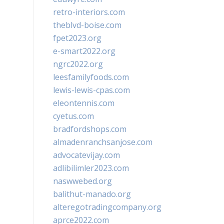
retro-interiors.com
theblvd-boise.com
fpet2023.org
e-smart2022.org
ngrc2022.org
leesfamilyfoods.com
lewis-lewis-cpas.com
eleontennis.com
cyetus.com
bradfordshops.com
almadenranchsanjose.com
advocatevijay.com
adlibilimler2023.com
naswwebed.org
balithut-manado.org
alteregotradingcompany.org
aprce2022.com