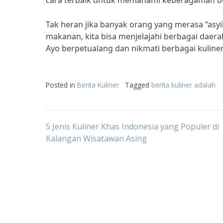
cara terbaik untuk memahami keberagaman bu
Tak heran jika banyak orang yang merasa “asyi
makanan, kita bisa menjelajahi berbagai daerah 
Ayo berpetualang dan nikmati berbagai kuliner 
Posted in
Berita Kuliner
Tagged
berita kuliner adalah
Post
5 Jenis Kuliner Khas Indonesia yang Populer di
Kalangan Wisatawan Asing
navigation