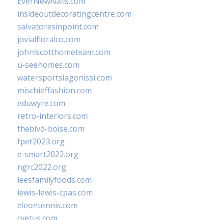
EverNewNails.com
insideoutdecoratingcentre.com
salvatoresinpoint.com
jovialfloralco.com
johnlscotthometeam.com
u-seehomes.com
watersportslagonissi.com
mischieffashion.com
eduwyre.com
retro-interiors.com
theblvd-boise.com
fpet2023.org
e-smart2022.org
ngrc2022.org
leesfamilyfoods.com
lewis-lewis-cpas.com
eleontennis.com
cyetus.com