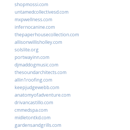
shopmossi.com
untamedcollectivesd.com
mxpwellness.com
infernocanine.com
thepaperhousecollection.com
allisonwillisholley.com
solslite.org
portwayinn.com
djmaddogmusic.com
thesoundarchitects.com
allin1roofing.com
keepjudgewebb.com
anatomyofadventure.com
drivancastillo.com
cmmedspa.com
midletontkd.com
gardensandgrills.com