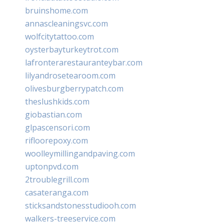
bruinshome.com
annascleaningsvc.com
wolfcitytattoo.com
oysterbayturkeytrot.com
lafronterarestauranteybar.com
lilyandrosetearoom.com
olivesburgberrypatch.com
theslushkids.com
giobastian.com
glpascensori.com
rifloorepoxy.com
woolleymillingandpaving.com
uptonpvd.com
2troublegrill.com
casateranga.com
sticksandstonesstudiooh.com
walkers-treeservice.com