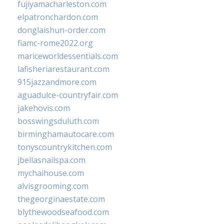
fujiyamacharleston.com
elpatronchardon.com
donglaishun-order.com
fiamc-rome2022.org
mariceworldessentials.com
lafisheriarestaurant.com
915jazzandmore.com
aguadulce-countryfair.com
jakehovis.com
bosswingsduluth.com
birminghamautocare.com
tonyscountrykitchen.com
jbellasnailspa.com
mychaihouse.com
alvisgrooming.com
thegeorginaestate.com
blythewoodseafood.com