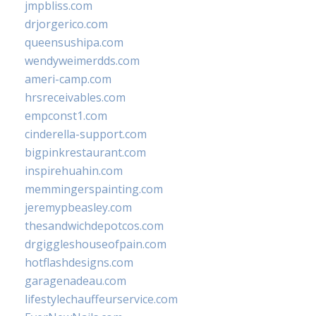
jmpbliss.com
drjorgerico.com
queensushipa.com
wendyweimerdds.com
ameri-camp.com
hrsreceivables.com
empconst1.com
cinderella-support.com
bigpinkrestaurant.com
inspirehuahin.com
memmingerspainting.com
jeremypbeasley.com
thesandwichdepotcos.com
drgiggleshouseofpain.com
hotflashdesigns.com
garagenadeau.com
lifestylechauffeurservice.com