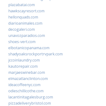
plazabatai.com
hawkscayresort.com
hellonquads.com
diarioanimales.com
decogaleri.com
unavozparadios.com
shoes-vert.com
elbotanicopanama.com
shadyoaksrockportrvpark.com
jccoinlaundry.com
kautorepair.com
marjaeswinebar.com
elmazatlanclinton.com
ideacoffeenyc.com
odieschillicothe.com
lacantinitagalesburg.com
pizzadeliverybristol.com