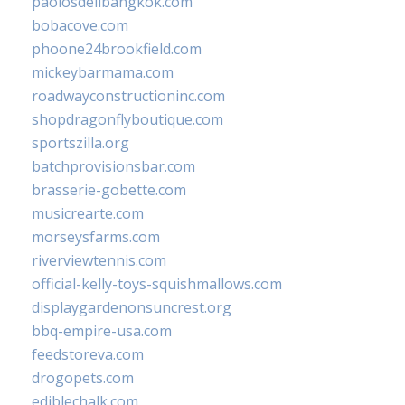
paolosdelibangkok.com
bobacove.com
phoone24brookfield.com
mickeybarmama.com
roadwayconstructioninc.com
shopdragonflyboutique.com
sportszilla.org
batchprovisionsbar.com
brasserie-gobette.com
musicrearte.com
morseysfarms.com
riverviewtennis.com
official-kelly-toys-squishmallows.com
displaygardenonsuncrest.org
bbq-empire-usa.com
feedstoreva.com
drogopets.com
ediblechalk.com