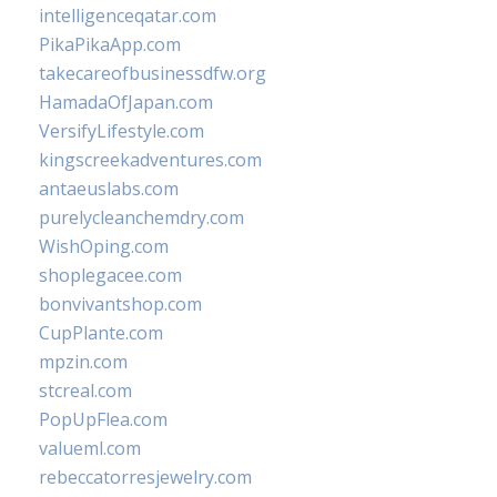
intelligenceqatar.com
PikaPikaApp.com
takecareofbusinessdfw.org
HamadaOfJapan.com
VersifyLifestyle.com
kingscreekadventures.com
antaeuslabs.com
purelycleanchemdry.com
WishOping.com
shoplegacee.com
bonvivantshop.com
CupPlante.com
mpzin.com
stcreal.com
PopUpFlea.com
valueml.com
rebeccatorresjewelry.com