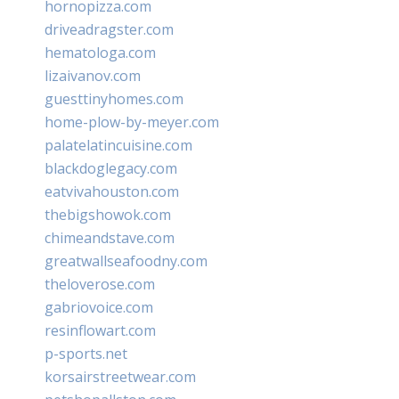
hornopizza.com
driveadragster.com
hematologa.com
lizaivanov.com
guesttinyhomes.com
home-plow-by-meyer.com
palatelatincuisine.com
blackdoglegacy.com
eatvivahouston.com
thebigshowok.com
chimeandstave.com
greatwallseafoodny.com
theloverose.com
gabriovoice.com
resinflowart.com
p-sports.net
korsairstreetwear.com