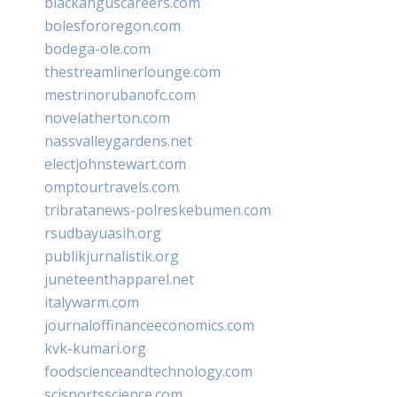
blackanguscareers.com
bolesfororegon.com
bodega-ole.com
thestreamlinerlounge.com
mestrinorubanofc.com
novelatherton.com
nassvalleygardens.net
electjohnstewart.com
omptourtravels.com
tribratanews-polreskebumen.com
rsudbayuasih.org
publikjurnalistik.org
juneteenthapparel.net
italywarm.com
journaloffinanceeconomics.com
kvk-kumari.org
foodscienceandtechnology.com
scisportsscience.com