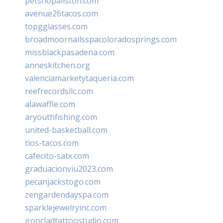
petshopallston.com
avenue26tacos.com
topgglasses.com
broadmoornailsspacoloradosprings.com
missblackpasadena.com
anneskitchen.org
valenciamarketytaqueria.com
reefrecordsllc.com
alawaffle.com
aryouthfishing.com
united-basketball.com
tios-tacos.com
cafecito-satx.com
graduacionviu2023.com
pecanjackstogo.com
zengardendayspa.com
sparklejewelryinc.com
ironcladtattoostudio.com