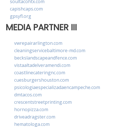
soultacohtx.com
capishcaps.com
gpsyfl.org
MEDIA PARTNER III
vwrepairarlington.com
cleaningservicebaltimore-md.com
beckslandscapeandfence.com
vistaaltadelveramendi.com
coastlinecateringnc.com
cuesburgershouston.com
psicologiaespecializadaencampeche.com
dmtacos.com
crescentstreetprinting.com
hornopizza.com
driveadragster.com
hematologa.com