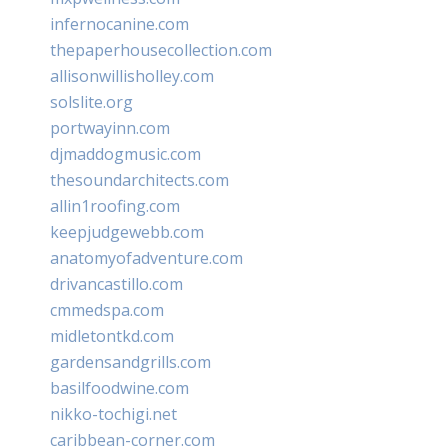
infernocanine.com
thepaperhousecollection.com
allisonwillisholley.com
solslite.org
portwayinn.com
djmaddogmusic.com
thesoundarchitects.com
allin1roofing.com
keepjudgewebb.com
anatomyofadventure.com
drivancastillo.com
cmmedspa.com
midletontkd.com
gardensandgrills.com
basilfoodwine.com
nikko-tochigi.net
caribbean-corner.com