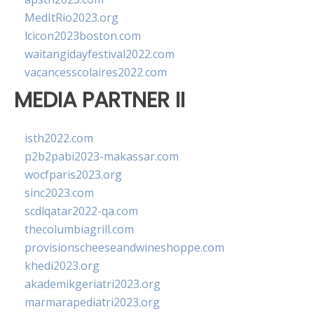
MedItRio2023.org
lcicon2023boston.com
waitangidayfestival2022.com
vacancesscolaires2022.com
MEDIA PARTNER II
isth2022.com
p2b2pabi2023-makassar.com
wocfparis2023.org
sinc2023.com
scdlqatar2022-qa.com
thecolumbiagrill.com
provisionscheeseandwineshoppe.com
khedi2023.org
akademikgeriatri2023.org
marmarapediatri2023.org