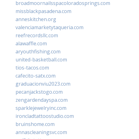
broadmoornailsspacoloradosprings.com
missblackpasadena.com
anneskitchen.org
valenciamarketytaqueria.com
reefrecordsllc.com
alawaffle.com
aryouthfishing.com
united-basketball.com
tios-tacos.com
cafecito-satx.com
graduacionviu2023.com
pecanjackstogo.com
zengardendayspa.com
sparklejewelryinc.com
ironcladtattoostudio.com
bruinshome.com
annascleaningsvc.com