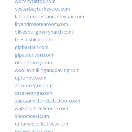
wolfcitytattoo.com
oysterbayturkeytrot.com
lafronterarestauranteybar.com
lilyandrosetearoom.com
olivesburgberrypatch.com
theslushkids.com
giobastian.com
glpascensori.com
rifloorepoxy.com
woolleymillingandpaving.com
uptonpvd.com
2troublegrill.com
casateranga.com
sticksandstonesstudiooh.com
walkers-treeservice.com
shopmossi.com
untamedcollectivesd.com
mxpwellness.com