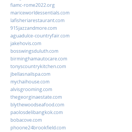
fiamc-rome2022.org
mariceworldessentials.com
lafisheriarestaurant.com
915jazzandmore.com
aguadulce-countryfair.com
jakehovis.com
bosswingsduluth.com
birminghamautocare.com
tonyscountrykitchen.com
jbellasnailspa.com
mychaihouse.com
alvisgrooming.com
thegeorginaestate.com
blythewoodseafood.com
paolosdelibangkok.com
bobacove.com
phoone24brookfield.com