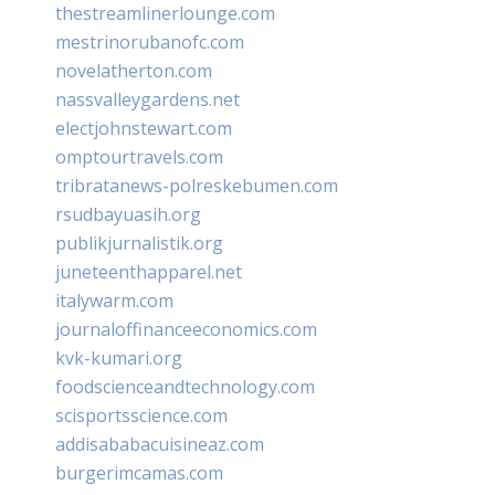
thestreamlinerlounge.com
mestrinorubanofc.com
novelatherton.com
nassvalleygardens.net
electjohnstewart.com
omptourtravels.com
tribratanews-polreskebumen.com
rsudbayuasih.org
publikjurnalistik.org
juneteenthapparel.net
italywarm.com
journaloffinanceeconomics.com
kvk-kumari.org
foodscienceandtechnology.com
scisportsscience.com
addisababacuisineaz.com
burgerimcamas.com