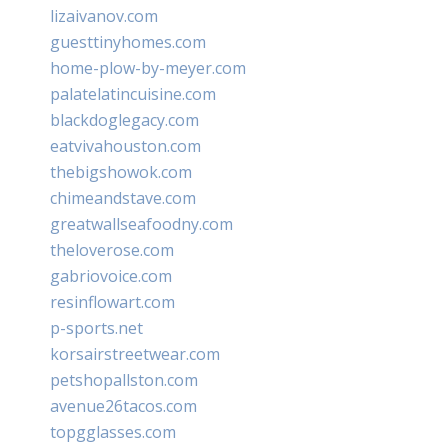
lizaivanov.com
guesttinyhomes.com
home-plow-by-meyer.com
palatelatincuisine.com
blackdoglegacy.com
eatvivahouston.com
thebigshowok.com
chimeandstave.com
greatwallseafoodny.com
theloverose.com
gabriovoice.com
resinflowart.com
p-sports.net
korsairstreetwear.com
petshopallston.com
avenue26tacos.com
topgglasses.com