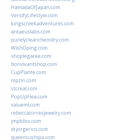
HamadaOfJapan.com
VersifyLifestyle.com
kingscreekadventures.com
antaeuslabs.com
purelycleanchemdry.com
WishOping.com
shoplegacee.com
bonvivantshop.com
CupPlante.com
mpzin.com
stcreal.com
PopUpFlea.com
valueml.com
rebeccatorresjewelry.com
jmpbliss.com
drjorgerico.com
queensushipa.com