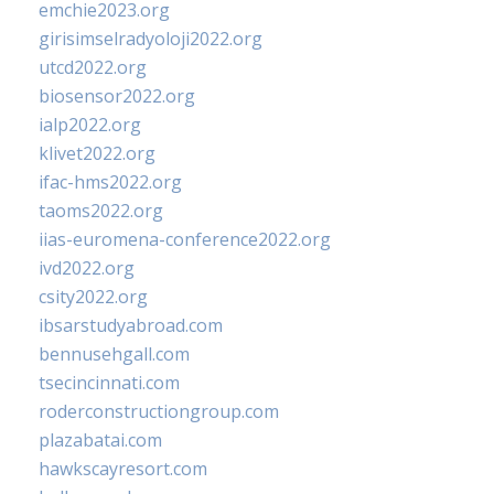
emchie2023.org
girisimselradyoloji2022.org
utcd2022.org
biosensor2022.org
ialp2022.org
klivet2022.org
ifac-hms2022.org
taoms2022.org
iias-euromena-conference2022.org
ivd2022.org
csity2022.org
ibsarstudyabroad.com
bennusehgall.com
tsecincinnati.com
roderconstructiongroup.com
plazabatai.com
hawkscayresort.com