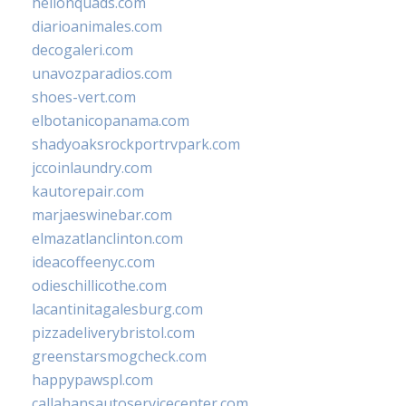
hellonquads.com
diarioanimales.com
decogaleri.com
unavozparadios.com
shoes-vert.com
elbotanicopanama.com
shadyoaksrockportrvpark.com
jccoinlaundry.com
kautorepair.com
marjaeswinebar.com
elmazatlanclinton.com
ideacoffeenyc.com
odieschillicothe.com
lacantinitagalesburg.com
pizzadeliverybristol.com
greenstarsmogcheck.com
happypawspl.com
callahansautoservicecenter.com