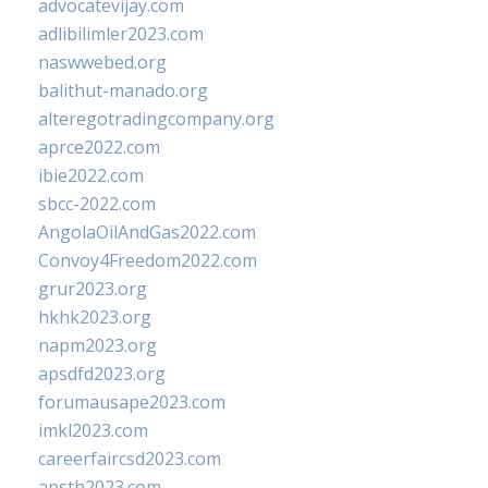
advocatevijay.com
adlibilimler2023.com
naswwebed.org
balithut-manado.org
alteregotradingcompany.org
aprce2022.com
ibie2022.com
sbcc-2022.com
AngolaOilAndGas2022.com
Convoy4Freedom2022.com
grur2023.org
hkhk2023.org
napm2023.org
apsdfd2023.org
forumausape2023.com
imkl2023.com
careerfaircsd2023.com
apsth2023.com