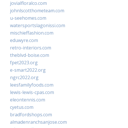
jovialfloralco.com
johnlscotthometeam.com
u-seehomes.com
watersportslagonissi.com
mischieffashion.com
eduwyre.com
retro-interiors.com
theblvd-boise.com
fpet2023.org
e-smart2022.org
ngrc2022.org
leesfamilyfoods.com
lewis-lewis-cpas.com
eleontennis.com
cyetus.com
bradfordshops.com
almadenranchsanjose.com