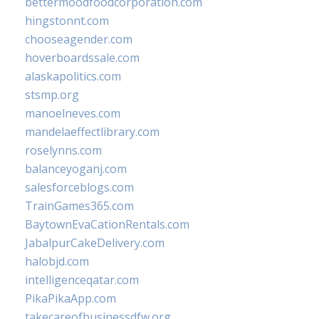
bettermoodfoodcorporation.com
hingstonnt.com
chooseagender.com
hoverboardssale.com
alaskapolitics.com
stsmp.org
manoelneves.com
mandelaeffectlibrary.com
roselynns.com
balanceyoganj.com
salesforceblogs.com
TrainGames365.com
BaytownEvaCationRentals.com
JabalpurCakeDelivery.com
halobjd.com
intelligenceqatar.com
PikaPikaApp.com
takecareofbusinessdfw.org