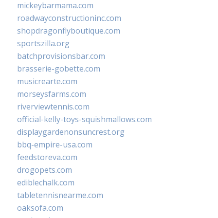
mickeybarmama.com
roadwayconstructioninc.com
shopdragonflyboutique.com
sportszilla.org
batchprovisionsbar.com
brasserie-gobette.com
musicrearte.com
morseysfarms.com
riverviewtennis.com
official-kelly-toys-squishmallows.com
displaygardenonsuncrest.org
bbq-empire-usa.com
feedstoreva.com
drogopets.com
ediblechalk.com
tabletennisnearme.com
oaksofa.com