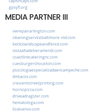
capishcaps.com
gpsyfl.org
MEDIA PARTNER III
vwrepairarlington.com
cleaningservicebaltimore-md.com
beckslandscapeandfence.com
vistaaltadelveramendi.com
coastlinecateringnc.com
cuesburgershouston.com
psicologiaespecializadaencampeche.com
dmtacos.com
crescentstreetprinting.com
hornopizza.com
driveadragster.com
hematologa.com
lizaivanov.com