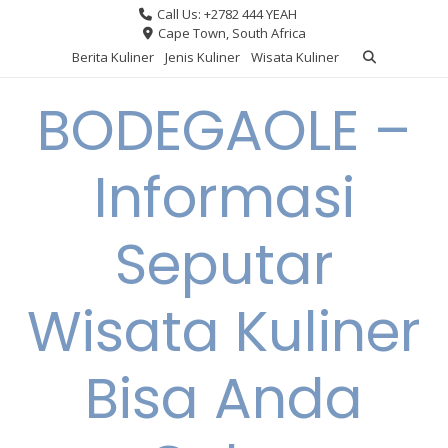
Skip
Call Us: +2782 444 YEAH
to
Cape Town, South Africa
content
Berita Kuliner
Jenis Kuliner
Wisata Kuliner
BODEGAOLE –
Informasi
Seputar
Wisata Kuliner
Bisa Anda