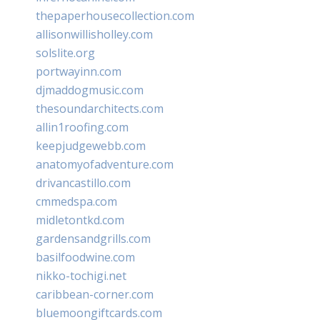
thepaperhousecollection.com
allisonwillisholley.com
solslite.org
portwayinn.com
djmaddogmusic.com
thesoundarchitects.com
allin1roofing.com
keepjudgewebb.com
anatomyofadventure.com
drivancastillo.com
cmmedspa.com
midletontkd.com
gardensandgrills.com
basilfoodwine.com
nikko-tochigi.net
caribbean-corner.com
bluemoongiftcards.com