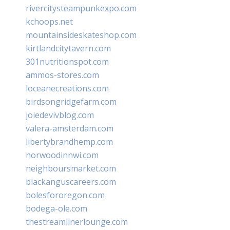
rivercitysteampunkexpo.com
kchoops.net
mountainsideskateshop.com
kirtlandcitytavern.com
301nutritionspot.com
ammos-stores.com
loceanecreations.com
birdsongridgefarm.com
joiedevivblog.com
valera-amsterdam.com
libertybrandhemp.com
norwoodinnwi.com
neighboursmarket.com
blackanguscareers.com
bolesfororegon.com
bodega-ole.com
thestreamlinerlounge.com