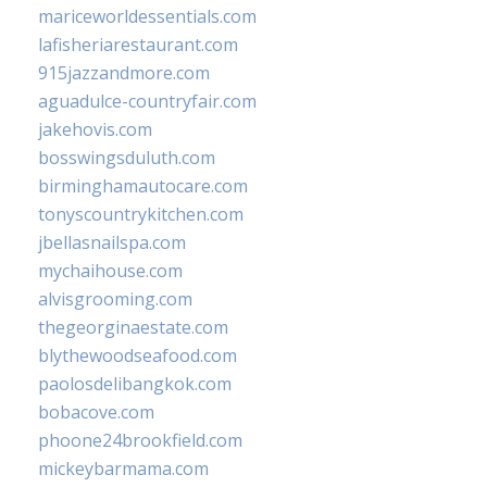
mariceworldessentials.com
lafisheriarestaurant.com
915jazzandmore.com
aguadulce-countryfair.com
jakehovis.com
bosswingsduluth.com
birminghamautocare.com
tonyscountrykitchen.com
jbellasnailspa.com
mychaihouse.com
alvisgrooming.com
thegeorginaestate.com
blythewoodseafood.com
paolosdelibangkok.com
bobacove.com
phoone24brookfield.com
mickeybarmama.com