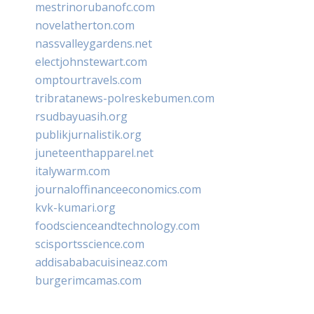
mestrinorubanofc.com
novelatherton.com
nassvalleygardens.net
electjohnstewart.com
omptourtravels.com
tribratanews-polreskebumen.com
rsudbayuasih.org
publikjurnalistik.org
juneteenthapparel.net
italywarm.com
journaloffinanceeconomics.com
kvk-kumari.org
foodscienceandtechnology.com
scisportsscience.com
addisababacuisineaz.com
burgerimcamas.com