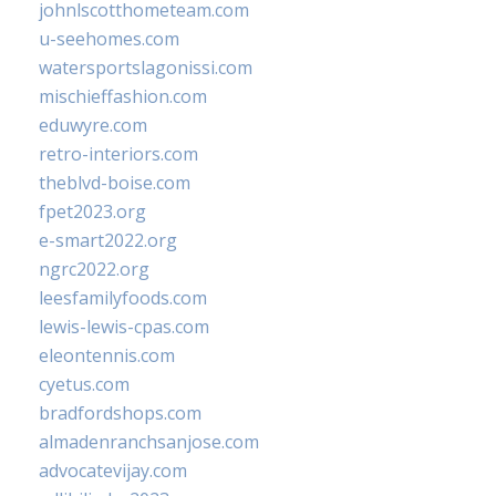
johnlscotthometeam.com
u-seehomes.com
watersportslagonissi.com
mischieffashion.com
eduwyre.com
retro-interiors.com
theblvd-boise.com
fpet2023.org
e-smart2022.org
ngrc2022.org
leesfamilyfoods.com
lewis-lewis-cpas.com
eleontennis.com
cyetus.com
bradfordshops.com
almadenranchsanjose.com
advocatevijay.com