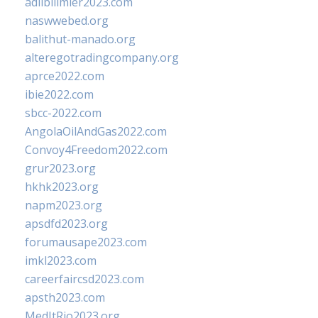
adlibilimler2023.com
naswwebed.org
balithut-manado.org
alteregotradingcompany.org
aprce2022.com
ibie2022.com
sbcc-2022.com
AngolaOilAndGas2022.com
Convoy4Freedom2022.com
grur2023.org
hkhk2023.org
napm2023.org
apsdfd2023.org
forumausape2023.com
imkl2023.com
careerfaircsd2023.com
apsth2023.com
MedItRio2023.org