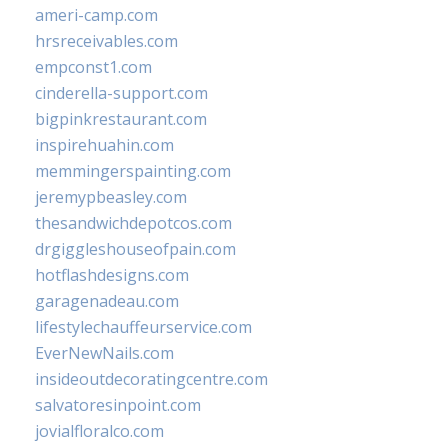
ameri-camp.com
hrsreceivables.com
empconst1.com
cinderella-support.com
bigpinkrestaurant.com
inspirehuahin.com
memmingerspainting.com
jeremypbeasley.com
thesandwichdepotcos.com
drgiggleshouseofpain.com
hotflashdesigns.com
garagenadeau.com
lifestylechauffeurservice.com
EverNewNails.com
insideoutdecoratingcentre.com
salvatoresinpoint.com
jovialfloralco.com