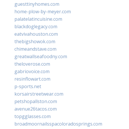
guesttinyhomes.com
home-plow-by-meyer.com
palatelatincuisine.com
blackdoglegacy.com
eatvivahouston.com
thebigshowok.com
chimeandstave.com
greatwallseafoodny.com
theloverose.com
gabriovoice.com
resinflowart.com
p-sports.net
korsairstreetwear.com
petshopallston.com
avenue26tacos.com
topgglasses.com
broadmoornailsspacoloradosprings.com