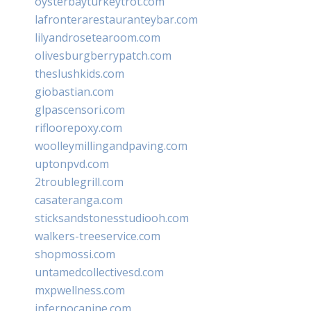
oysterbayturkeytrot.com
lafronterarestauranteybar.com
lilyandrosetearoom.com
olivesburgberrypatch.com
theslushkids.com
giobastian.com
glpascensori.com
rifloorepoxy.com
woolleymillingandpaving.com
uptonpvd.com
2troublegrill.com
casateranga.com
sticksandstonesstudiooh.com
walkers-treeservice.com
shopmossi.com
untamedcollectivesd.com
mxpwellness.com
infernocanine.com