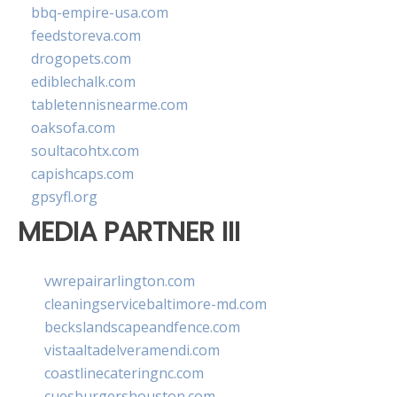
bbq-empire-usa.com
feedstoreva.com
drogopets.com
ediblechalk.com
tabletennisnearme.com
oaksofa.com
soultacohtx.com
capishcaps.com
gpsyfl.org
MEDIA PARTNER III
vwrepairarlington.com
cleaningservicebaltimore-md.com
beckslandscapeandfence.com
vistaaltadelveramendi.com
coastlinecateringnc.com
cuesburgershouston.com