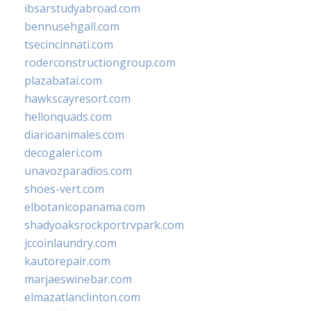
ibsarstudyabroad.com
bennusehgall.com
tsecincinnati.com
roderconstructiongroup.com
plazabatai.com
hawkscayresort.com
hellonquads.com
diarioanimales.com
decogaleri.com
unavozparadios.com
shoes-vert.com
elbotanicopanama.com
shadyoaksrockportrvpark.com
jccoinlaundry.com
kautorepair.com
marjaeswinebar.com
elmazatlanclinton.com