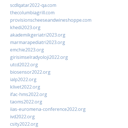
scdlqatar2022-qa.com
thecolumbiagrill.com
provisionscheeseandwineshoppe.com
khedi2023.org
akademikgeriatri2023.org
marmarapediatri2023.org
emchie2023.org
girisimselradyoloji2022.org
utcd2022.org
biosensor2022.org
ialp2022.org
klivet2022.org
ifac-hms2022.org
taoms2022.org
iias-euromena-conference2022.org
ivd2022.org
csity2022.org