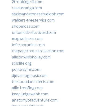
2troublegrill.com
casateranga.com
sticksandstonesstudiooh.com
walkers-treeservice.com
shopmossi.com
untamedcollectivesd.com
mxpwellness.com
infernocanine.com
thepaperhousecollection.com
allisonwillisholley.com
solslite.org
portwayinn.com
djmaddogmusic.com
thesoundarchitects.com
allin1roofing.com
keepjudgewebb.com
anatomyofadventure.com