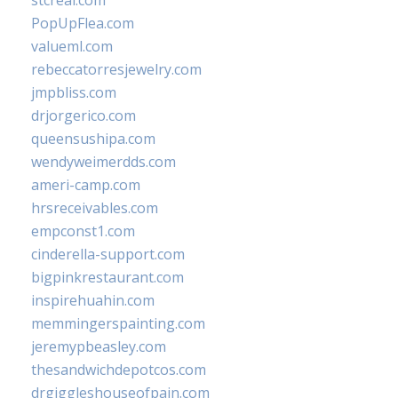
stcreal.com
PopUpFlea.com
valueml.com
rebeccatorresjewelry.com
jmpbliss.com
drjorgerico.com
queensushipa.com
wendyweimerdds.com
ameri-camp.com
hrsreceivables.com
empconst1.com
cinderella-support.com
bigpinkrestaurant.com
inspirehuahin.com
memmingerspainting.com
jeremypbeasley.com
thesandwichdepotcos.com
drgiggleshouseofpain.com