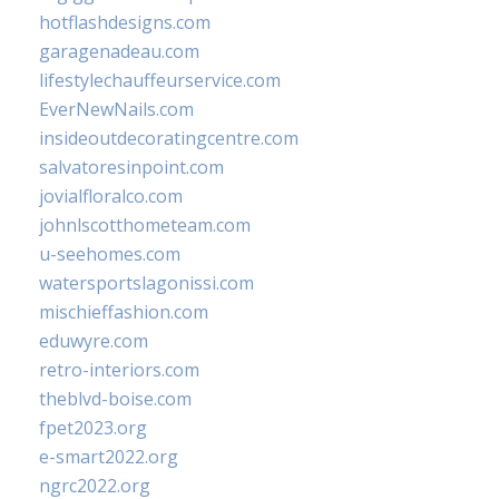
hotflashdesigns.com
garagenadeau.com
lifestylechauffeurservice.com
EverNewNails.com
insideoutdecoratingcentre.com
salvatoresinpoint.com
jovialfloralco.com
johnlscotthometeam.com
u-seehomes.com
watersportslagonissi.com
mischieffashion.com
eduwyre.com
retro-interiors.com
theblvd-boise.com
fpet2023.org
e-smart2022.org
ngrc2022.org