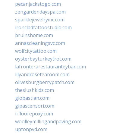
pecanjackstogo.com
zengardendayspa.com
sparklejewelryinc.com
ironcladtattoostudio.com
bruinshome.com
annascleaningsvc.com
wolfcitytattoo.com
oysterbayturkeytrot.com
lafronterarestauranteybar.com
lilyandrosetearoom.com
olivesburgberrypatch.com
theslushkids.com
giobastian.com
glpascensori.com
rifloorepoxy.com
woolleymillingandpaving.com
uptonpvd.com