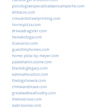
psicologiaespecializadaencampeche.com
dmtacos.com
crescentstreetprinting.com
hornopizza.com
driveadragster.com
hematologa.com
lizaivanov.com
guesttinyhomes.com
home-plow-by-meyer.com
palatelatincuisine.com
blackdoglegacy.com
eatvivahouston.com
thebigshowok.com
chimeandstave.com
greatwallseafoodny.com
theloverose.com
gabriovoice.com