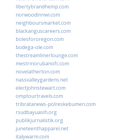
libertybrandhemp.com
norwoodinnwi.com
neighboursmarket.com
blackanguscareers.com
bolesfororegon.com
bodega-ole.com
thestreamlinerlounge.com
mestrinorubanofc.com
novelatherton.com
nassvalleygardens.net
electjohnstewart.com
omptourtravels.com
tribratanews-polreskebumen.com
rsudbayuasih.org
publikjurnalistik.org
juneteenthapparel.net
italywarm.com