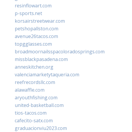
resinflowart.com
p-sports.net
korsairstreetwear.com
petshopallston.com
avenue26tacos.com
topgglasses.com
broadmoornailsspacoloradosprings.com
missblackpasadena.com
anneskitchen.org
valenciamarketytaqueria.com
reefrecordsllc.com
alawaffle.com
aryouthfishing.com
united-basketball.com
tios-tacos.com
cafecito-satx.com
graduacionviu2023.com