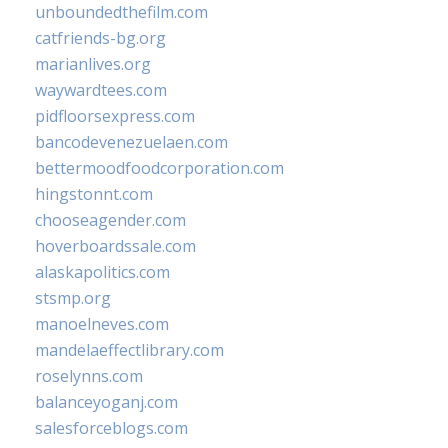
unboundedthefilm.com
catfriends-bg.org
marianlives.org
waywardtees.com
pidfloorsexpress.com
bancodevenezuelaen.com
bettermoodfoodcorporation.com
hingstonnt.com
chooseagender.com
hoverboardssale.com
alaskapolitics.com
stsmp.org
manoelneves.com
mandelaeffectlibrary.com
roselynns.com
balanceyoganj.com
salesforceblogs.com