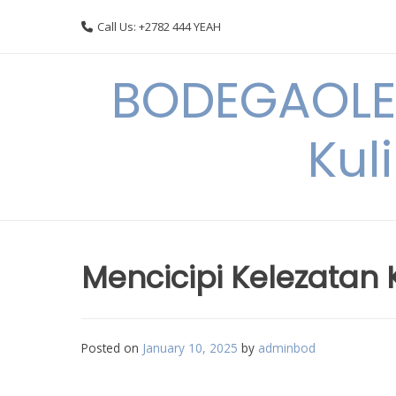
Skip
Call Us: +2782 444 YEAH
to
content
BODEGAOLE 
Kul
Mencicipi Kelezatan 
Posted on
January 10, 2025
by
adminbod