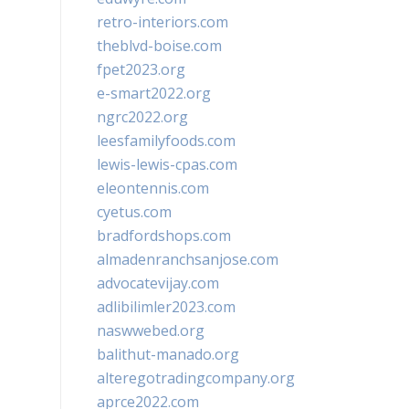
retro-interiors.com
theblvd-boise.com
fpet2023.org
e-smart2022.org
ngrc2022.org
leesfamilyfoods.com
lewis-lewis-cpas.com
eleontennis.com
cyetus.com
bradfordshops.com
almadenranchsanjose.com
advocatevijay.com
adlibilimler2023.com
naswwebed.org
balithut-manado.org
alteregotradingcompany.org
aprce2022.com