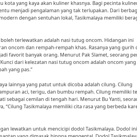
 kota yang kaya akan kuliner khasnya. Bagi pecinta kuliner
tentu menjadi pengalaman yang tak terlupakan. Dari berbag
modern dengan sentuhan lokal, Tasikmalaya memiliki ber
k boleh terlewatkan adalah nasi tutug oncom. Hidangan ini
uran oncom dan rempah-rempah khas. Rasanya yang gurih 
di favorit banyak orang. Menurut Pak Slamet, seorang pe
 “Kunci dari kelezatan nasi tutug oncom adalah oncom yang
ah yang pas.”
aya lainnya yang patut untuk dicoba adalah cilung. Cilung
ampuran aci, terigu, dan bumbu rempah. Cilung memiliki t
ti sebagai cemilan di tengah hari. Menurut Bu Yanti, seor
a, “Cilung Tasikmalaya memiliki cita rasa yang berbeda kar
ngan lewatkan untuk mencicipi dodol Tasikmalaya. Dodol ini
n santan yang dimasak hingga mengental. Dodol Tasikmalay