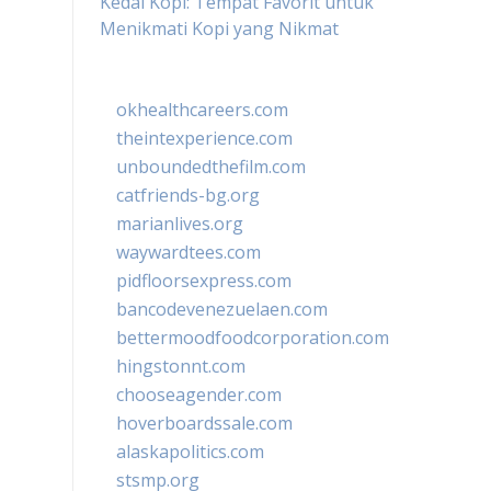
Kedai Kopi: Tempat Favorit untuk
Menikmati Kopi yang Nikmat
okhealthcareers.com
theintexperience.com
unboundedthefilm.com
catfriends-bg.org
marianlives.org
waywardtees.com
pidfloorsexpress.com
bancodevenezuelaen.com
bettermoodfoodcorporation.com
hingstonnt.com
chooseagender.com
hoverboardssale.com
alaskapolitics.com
stsmp.org