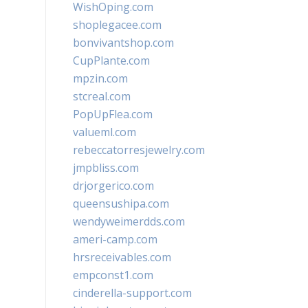
WishOping.com
shoplegacee.com
bonvivantshop.com
CupPlante.com
mpzin.com
stcreal.com
PopUpFlea.com
valueml.com
rebeccatorresjewelry.com
jmpbliss.com
drjorgerico.com
queensushipa.com
wendyweimerdds.com
ameri-camp.com
hrsreceivables.com
empconst1.com
cinderella-support.com