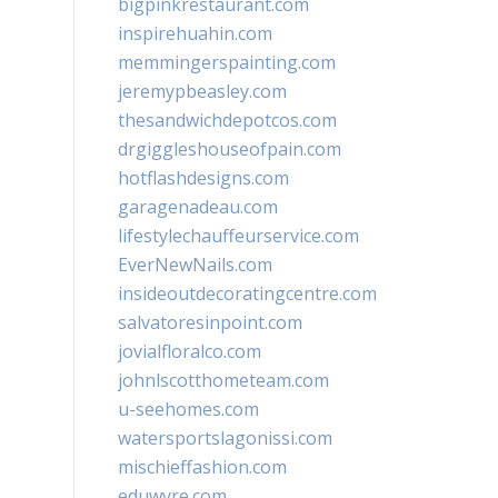
bigpinkrestaurant.com
inspirehuahin.com
memmingerspainting.com
jeremypbeasley.com
thesandwichdepotcos.com
drgiggleshouseofpain.com
hotflashdesigns.com
garagenadeau.com
lifestylechauffeurservice.com
EverNewNails.com
insideoutdecoratingcentre.com
salvatoresinpoint.com
jovialfloralco.com
johnlscotthometeam.com
u-seehomes.com
watersportslagonissi.com
mischieffashion.com
eduwyre.com