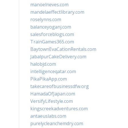
manoelneves.com
mandelaeffectlibrary.com
roselynns.com
balanceyoganj.com
salesforceblogs.com
TrainGames365.com
BaytownEvaCationRentals.com
JabalpurCakeDelivery.com
halobjd.com
intelligenceqatar.com
PikaPikaApp.com
takecareofbusinessdfw.org
HamadaOfJapan.com
VersifyLifestyle.com
kingscreekadventures.com
antaeuslabs.com
purelycleanchemdry.com