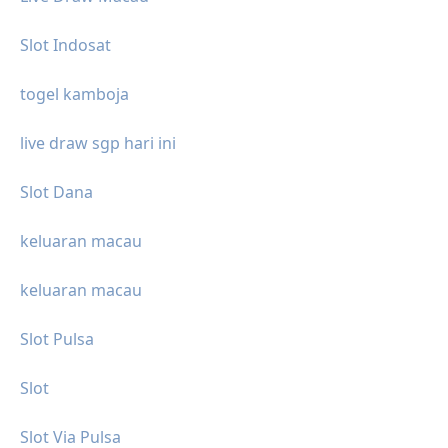
Slot Indosat
togel kamboja
live draw sgp hari ini
Slot Dana
keluaran macau
keluaran macau
Slot Pulsa
Slot
Slot Via Pulsa