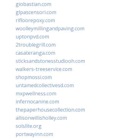
giobastian.com
glpascensori.com
rifloorepoxy.com
woolleymillingandpaving.com
uptonpvd.com
2troublegrill.com
casateranga.com
sticksandstonesstudiooh.com
walkers-treeservice.com
shopmossi.com
untamedcollectivesd.com
mxpwellness.com
infernocanine.com
thepaperhousecollection.com
allisonwillisholley.com
solslite.org
portwayinn.com