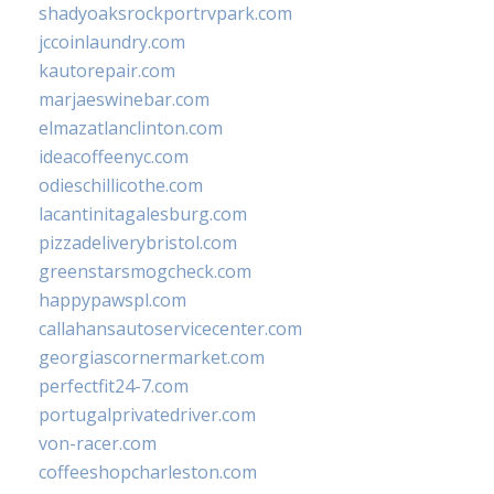
shadyoaksrockportrvpark.com
jccoinlaundry.com
kautorepair.com
marjaeswinebar.com
elmazatlanclinton.com
ideacoffeenyc.com
odieschillicothe.com
lacantinitagalesburg.com
pizzadeliverybristol.com
greenstarsmogcheck.com
happypawspl.com
callahansautoservicecenter.com
georgiascornermarket.com
perfectfit24-7.com
portugalprivatedriver.com
von-racer.com
coffeeshopcharleston.com