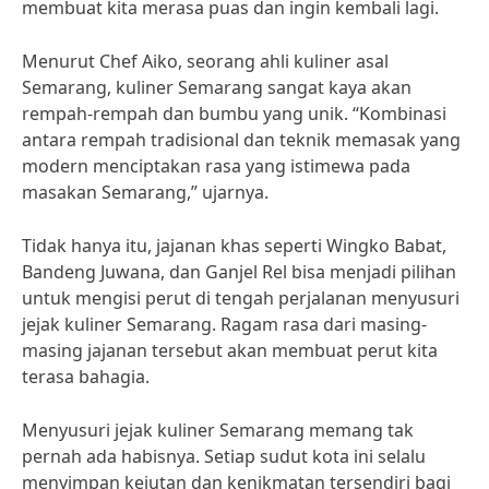
membuat kita merasa puas dan ingin kembali lagi.
Menurut Chef Aiko, seorang ahli kuliner asal
Semarang, kuliner Semarang sangat kaya akan
rempah-rempah dan bumbu yang unik. “Kombinasi
antara rempah tradisional dan teknik memasak yang
modern menciptakan rasa yang istimewa pada
masakan Semarang,” ujarnya.
Tidak hanya itu, jajanan khas seperti Wingko Babat,
Bandeng Juwana, dan Ganjel Rel bisa menjadi pilihan
untuk mengisi perut di tengah perjalanan menyusuri
jejak kuliner Semarang. Ragam rasa dari masing-
masing jajanan tersebut akan membuat perut kita
terasa bahagia.
Menyusuri jejak kuliner Semarang memang tak
pernah ada habisnya. Setiap sudut kota ini selalu
menyimpan kejutan dan kenikmatan tersendiri bagi