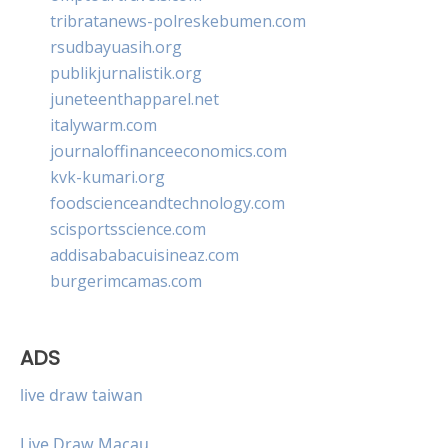
tribratanews-polreskebumen.com
rsudbayuasih.org
publikjurnalistik.org
juneteenthapparel.net
italywarm.com
journaloffinanceeconomics.com
kvk-kumari.org
foodscienceandtechnology.com
scisportsscience.com
addisababacuisineaz.com
burgerimcamas.com
ADS
live draw taiwan
Live Draw Macau