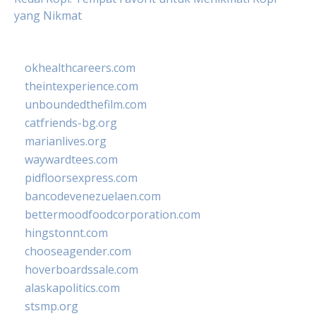
yang Nikmat
okhealthcareers.com
theintexperience.com
unboundedthefilm.com
catfriends-bg.org
marianlives.org
waywardtees.com
pidfloorsexpress.com
bancodevenezuelaen.com
bettermoodfoodcorporation.com
hingstonnt.com
chooseagender.com
hoverboardssale.com
alaskapolitics.com
stsmp.org