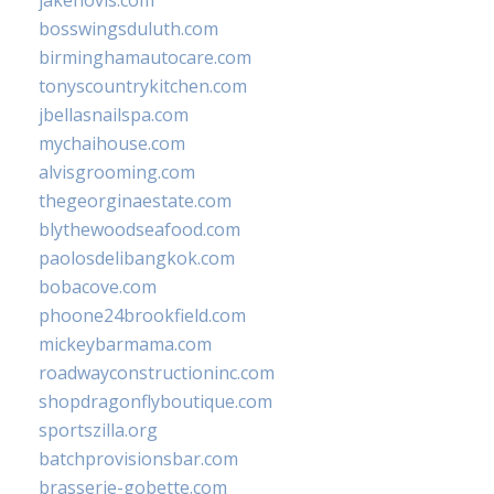
jakehovis.com
bosswingsduluth.com
birminghamautocare.com
tonyscountrykitchen.com
jbellasnailspa.com
mychaihouse.com
alvisgrooming.com
thegeorginaestate.com
blythewoodseafood.com
paolosdelibangkok.com
bobacove.com
phoone24brookfield.com
mickeybarmama.com
roadwayconstructioninc.com
shopdragonflyboutique.com
sportszilla.org
batchprovisionsbar.com
brasserie-gobette.com