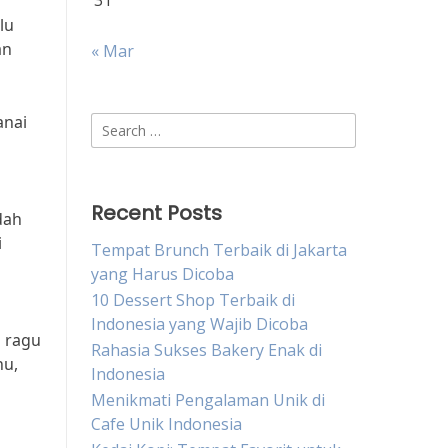
31
lu
an
« Mar
anai
Search
for:
Recent Posts
dah
i
Tempat Brunch Terbaik di Jakarta
yang Harus Dicoba
10 Dessert Shop Terbaik di
Indonesia yang Wajib Dicoba
 ragu
Rahasia Sukses Bakery Enak di
hu,
Indonesia
Menikmati Pengalaman Unik di
Cafe Unik Indonesia