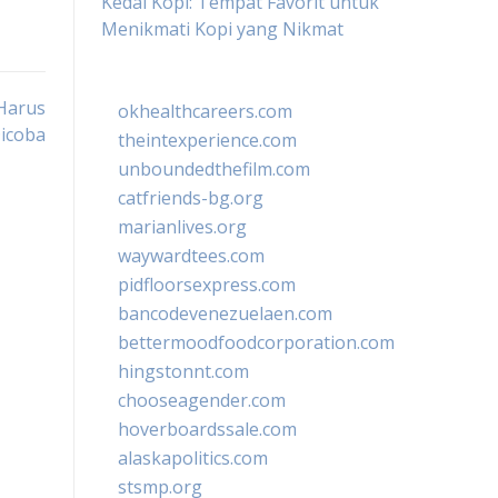
Kedai Kopi: Tempat Favorit untuk
Menikmati Kopi yang Nikmat
Harus
okhealthcareers.com
icoba
theintexperience.com
unboundedthefilm.com
catfriends-bg.org
marianlives.org
waywardtees.com
pidfloorsexpress.com
bancodevenezuelaen.com
bettermoodfoodcorporation.com
hingstonnt.com
chooseagender.com
hoverboardssale.com
alaskapolitics.com
stsmp.org