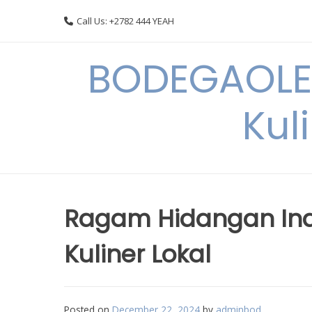
Skip
Call Us: +2782 444 YEAH
to
content
BODEGAOLE 
Kul
Ragam Hidangan Indi
Kuliner Lokal
Posted on
December 22, 2024
by
adminbod