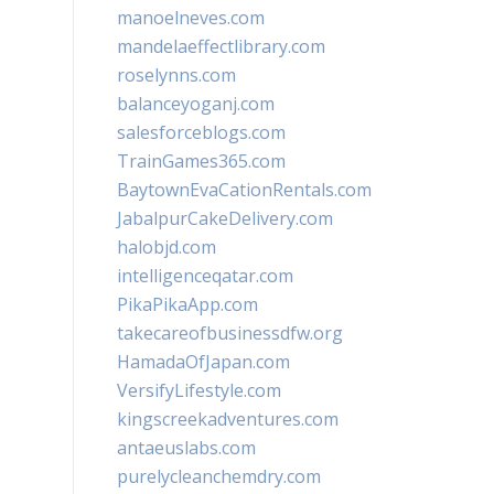
manoelneves.com
mandelaeffectlibrary.com
roselynns.com
balanceyoganj.com
salesforceblogs.com
TrainGames365.com
BaytownEvaCationRentals.com
JabalpurCakeDelivery.com
halobjd.com
intelligenceqatar.com
PikaPikaApp.com
takecareofbusinessdfw.org
HamadaOfJapan.com
VersifyLifestyle.com
kingscreekadventures.com
antaeuslabs.com
purelycleanchemdry.com