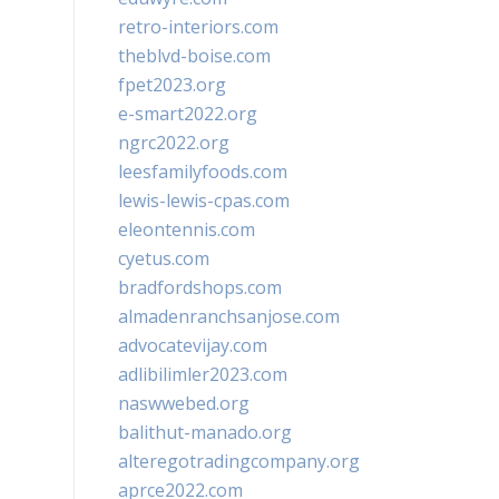
retro-interiors.com
theblvd-boise.com
fpet2023.org
e-smart2022.org
ngrc2022.org
leesfamilyfoods.com
lewis-lewis-cpas.com
eleontennis.com
cyetus.com
bradfordshops.com
almadenranchsanjose.com
advocatevijay.com
adlibilimler2023.com
naswwebed.org
balithut-manado.org
alteregotradingcompany.org
aprce2022.com