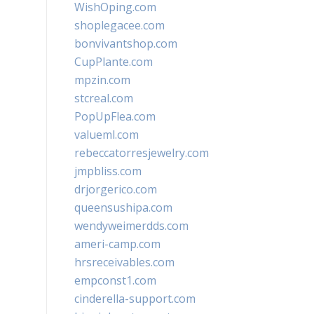
WishOping.com
shoplegacee.com
bonvivantshop.com
CupPlante.com
mpzin.com
stcreal.com
PopUpFlea.com
valueml.com
rebeccatorresjewelry.com
jmpbliss.com
drjorgerico.com
queensushipa.com
wendyweimerdds.com
ameri-camp.com
hrsreceivables.com
empconst1.com
cinderella-support.com