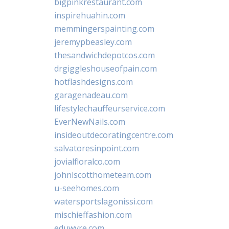
bigpinkrestaurant.com
inspirehuahin.com
memmingerspainting.com
jeremypbeasley.com
thesandwichdepotcos.com
drgiggleshouseofpain.com
hotflashdesigns.com
garagenadeau.com
lifestylechauffeurservice.com
EverNewNails.com
insideoutdecoratingcentre.com
salvatoresinpoint.com
jovialfloralco.com
johnlscotthometeam.com
u-seehomes.com
watersportslagonissi.com
mischieffashion.com
eduwyre.com