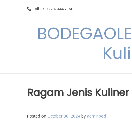
Skip
Call Us: +2782 444 YEAH
to
content
BODEGAOLE 
Kul
Ragam Jenis Kuliner
Posted on
October 30, 2024
by
adminbod