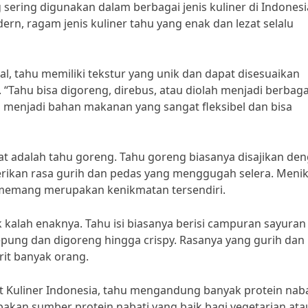
ring digunakan dalam berbagai jenis kuliner di Indonesi
n, ragam jenis kuliner tahu yang enak dan lezat selalu
al, tahu memiliki tekstur yang unik dan dapat disesuaikan
Tahu bisa digoreng, direbus, atau diolah menjadi berbaga
 menjadi bahan makanan yang sangat fleksibel dan bisa
ezat adalah tahu goreng. Tahu goreng biasanya disajikan de
ikan rasa gurih dan pedas yang menggugah selera. Meni
 memang merupakan kenikmatan tersendiri.
ak kalah enaknya. Tahu isi biasanya berisi campuran sayuran
pung dan digoreng hingga crispy. Rasanya yang gurih dan
rit banyak orang.
ut Kuliner Indonesia, tahu mengandung banyak protein naba
akan sumber protein nabati yang baik bagi vegetarian ata