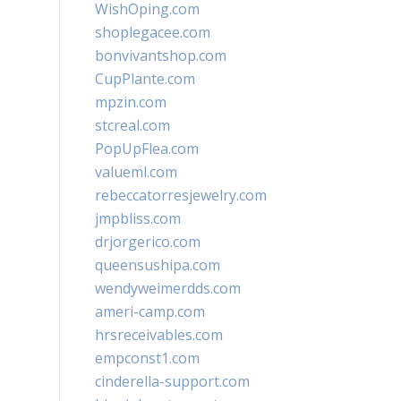
WishOping.com
shoplegacee.com
bonvivantshop.com
CupPlante.com
mpzin.com
stcreal.com
PopUpFlea.com
valueml.com
rebeccatorresjewelry.com
jmpbliss.com
drjorgerico.com
queensushipa.com
wendyweimerdds.com
ameri-camp.com
hrsreceivables.com
empconst1.com
cinderella-support.com