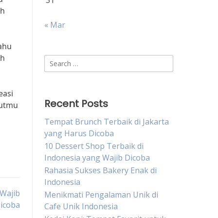
31
ah
« Mar
tahu
ah
Search
for:
easi
Recent Posts
rutmu
Tempat Brunch Terbaik di Jakarta
yang Harus Dicoba
10 Dessert Shop Terbaik di
Indonesia yang Wajib Dicoba
Rahasia Sukses Bakery Enak di
Indonesia
 Wajib
Menikmati Pengalaman Unik di
icoba
Cafe Unik Indonesia