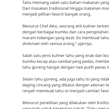
Tahu memang salah satu bahan makanan yang se
Dari masakan tradisional hingga makanan moder
menjadi pilihan favorit banyak orang.
Menurut Chef Aiko, seorang ahli kuliner terken
dengan berbagai bumbu dan cara pengolahan. “
macam hidangan yang lezat. Ini membuat tahu
dinikmati oleh semua orang,” ujarnya.
Salah satu jenis kuliner tahu yang enak dan l
bumbu kecap atau sambal yang pedas, member
tahu goreng hangat dengan nasi putih panas
Selain tahu goreng, ada juga tahu isi yang tid
daging cincang yang dibalut dengan adonan te
renyah membuat tahu isi menjadi camilan favo
Menurut penelitian yang dilakukan oleh Instit
yang baik untuk kesehatan tubuh. “Tahu merup