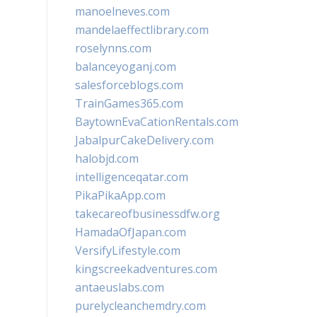
manoelneves.com
mandelaeffectlibrary.com
roselynns.com
balanceyoganj.com
salesforceblogs.com
TrainGames365.com
BaytownEvaCationRentals.com
JabalpurCakeDelivery.com
halobjd.com
intelligenceqatar.com
PikaPikaApp.com
takecareofbusinessdfw.org
HamadaOfJapan.com
VersifyLifestyle.com
kingscreekadventures.com
antaeuslabs.com
purelycleanchemdry.com