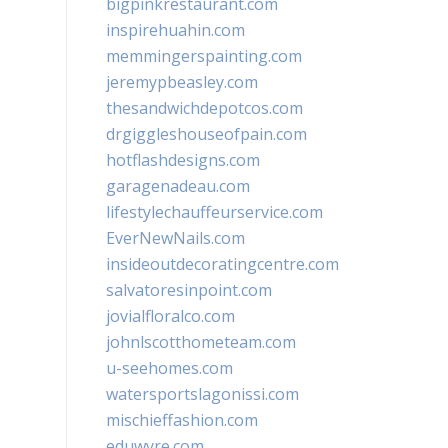
bigpinkrestaurant.com
inspirehuahin.com
memmingerspainting.com
jeremypbeasley.com
thesandwichdepotcos.com
drgiggleshouseofpain.com
hotflashdesigns.com
garagenadeau.com
lifestylechauffeurservice.com
EverNewNails.com
insideoutdecoratingcentre.com
salvatoresinpoint.com
jovialfloralco.com
johnlscotthometeam.com
u-seehomes.com
watersportslagonissi.com
mischieffashion.com
eduwyre.com