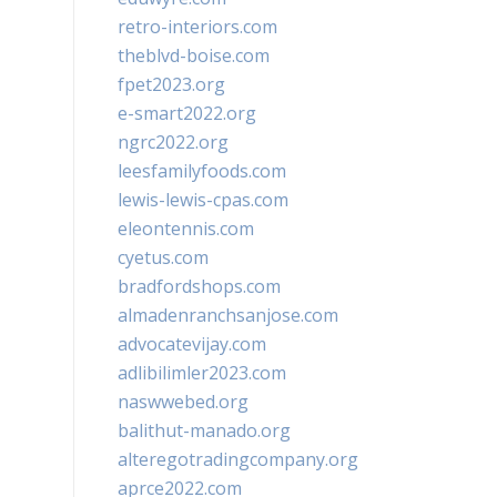
retro-interiors.com
theblvd-boise.com
fpet2023.org
e-smart2022.org
ngrc2022.org
leesfamilyfoods.com
lewis-lewis-cpas.com
eleontennis.com
cyetus.com
bradfordshops.com
almadenranchsanjose.com
advocatevijay.com
adlibilimler2023.com
naswwebed.org
balithut-manado.org
alteregotradingcompany.org
aprce2022.com