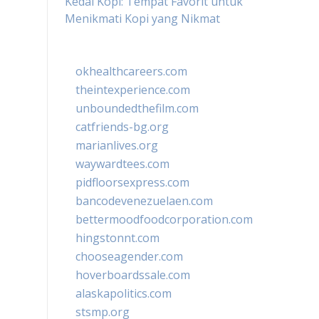
Kedai Kopi: Tempat Favorit untuk
Menikmati Kopi yang Nikmat
okhealthcareers.com
theintexperience.com
unboundedthefilm.com
catfriends-bg.org
marianlives.org
waywardtees.com
pidfloorsexpress.com
bancodevenezuelaen.com
bettermoodfoodcorporation.com
hingstonnt.com
chooseagender.com
hoverboardssale.com
alaskapolitics.com
stsmp.org