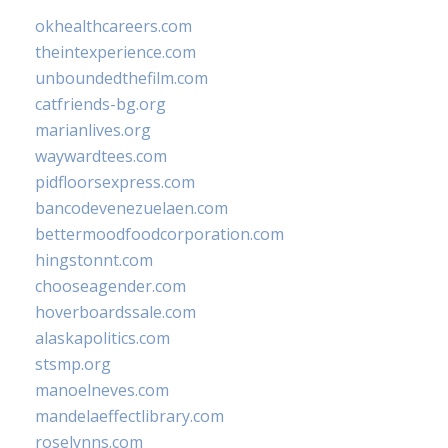
okhealthcareers.com
theintexperience.com
unboundedthefilm.com
catfriends-bg.org
marianlives.org
waywardtees.com
pidfloorsexpress.com
bancodevenezuelaen.com
bettermoodfoodcorporation.com
hingstonnt.com
chooseagender.com
hoverboardssale.com
alaskapolitics.com
stsmp.org
manoelneves.com
mandelaeffectlibrary.com
roselynns.com