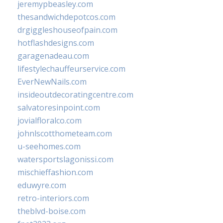
jeremypbeasley.com
thesandwichdepotcos.com
drgiggleshouseofpain.com
hotflashdesigns.com
garagenadeau.com
lifestylechauffeurservice.com
EverNewNails.com
insideoutdecoratingcentre.com
salvatoresinpoint.com
jovialfloralco.com
johnlscotthometeam.com
u-seehomes.com
watersportslagonissi.com
mischieffashion.com
eduwyre.com
retro-interiors.com
theblvd-boise.com