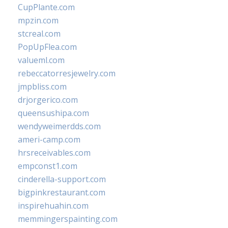
CupPlante.com
mpzin.com
stcreal.com
PopUpFlea.com
valueml.com
rebeccatorresjewelry.com
jmpbliss.com
drjorgerico.com
queensushipa.com
wendyweimerdds.com
ameri-camp.com
hrsreceivables.com
empconst1.com
cinderella-support.com
bigpinkrestaurant.com
inspirehuahin.com
memmingerspainting.com