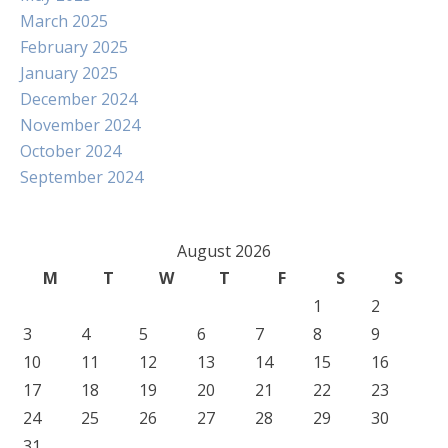
March 2025
February 2025
January 2025
December 2024
November 2024
October 2024
September 2024
August 2026
M
T
W
T
F
S
S
1
2
3
4
5
6
7
8
9
10
11
12
13
14
15
16
17
18
19
20
21
22
23
24
25
26
27
28
29
30
31