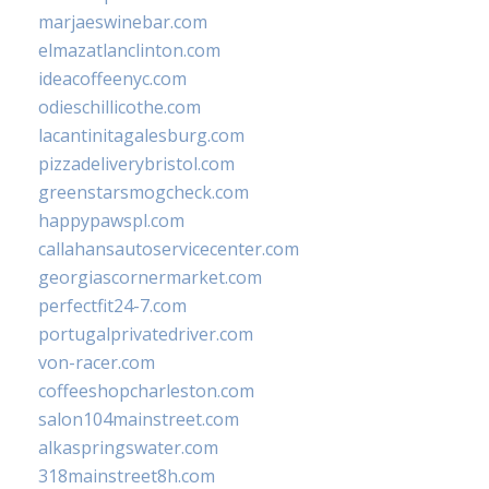
marjaeswinebar.com
elmazatlanclinton.com
ideacoffeenyc.com
odieschillicothe.com
lacantinitagalesburg.com
pizzadeliverybristol.com
greenstarsmogcheck.com
happypawspl.com
callahansautoservicecenter.com
georgiascornermarket.com
perfectfit24-7.com
portugalprivatedriver.com
von-racer.com
coffeeshopcharleston.com
salon104mainstreet.com
alkaspringswater.com
318mainstreet8h.com