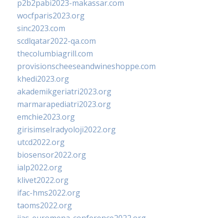
p2b2pabi2023-makassar.com
wocfparis2023.org
sinc2023.com
scdlqatar2022-qa.com
thecolumbiagrill.com
provisionscheeseandwineshoppe.com
khedi2023.org
akademikgeriatri2023.org
marmarapediatri2023.org
emchie2023.org
girisimselradyoloji2022.org
utcd2022.org
biosensor2022.org
ialp2022.org
klivet2022.org
ifac-hms2022.org
taoms2022.org