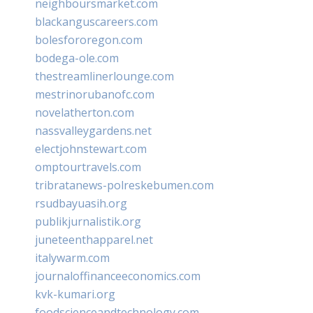
neighboursmarket.com
blackanguscareers.com
bolesfororegon.com
bodega-ole.com
thestreamlinerlounge.com
mestrinorubanofc.com
novelatherton.com
nassvalleygardens.net
electjohnstewart.com
omptourtravels.com
tribratanews-polreskebumen.com
rsudbayuasih.org
publikjurnalistik.org
juneteenthapparel.net
italywarm.com
journaloffinanceeconomics.com
kvk-kumari.org
foodscienceandtechnology.com