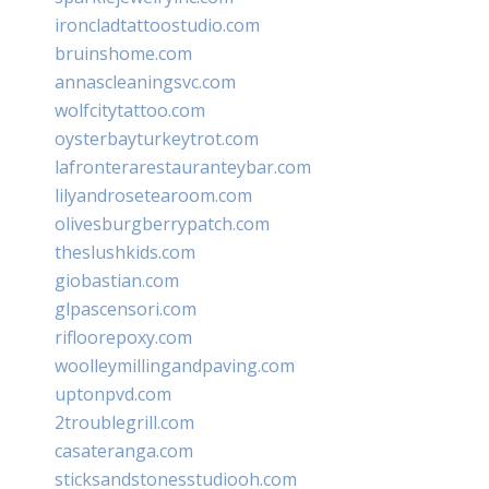
ironcladtattoostudio.com
bruinshome.com
annascleaningsvc.com
wolfcitytattoo.com
oysterbayturkeytrot.com
lafronterarestauranteybar.com
lilyandrosetearoom.com
olivesburgberrypatch.com
theslushkids.com
giobastian.com
glpascensori.com
rifloorepoxy.com
woolleymillingandpaving.com
uptonpvd.com
2troublegrill.com
casateranga.com
sticksandstonesstudiooh.com