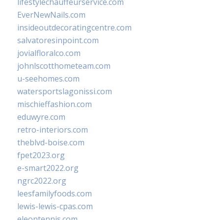
lifestylechauffeurservice.com
EverNewNails.com
insideoutdecoratingcentre.com
salvatoresinpoint.com
jovialfloralco.com
johnlscotthometeam.com
u-seehomes.com
watersportslagonissi.com
mischieffashion.com
eduwyre.com
retro-interiors.com
theblvd-boise.com
fpet2023.org
e-smart2022.org
ngrc2022.org
leesfamilyfoods.com
lewis-lewis-cpas.com
eleontennis.com