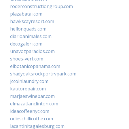
roderconstructiongroup.com
plazabatai.com
hawkscayresort.com
hellonquads.com
diarioanimales.com
decogaleri.com
unavozparadios.com
shoes-vert.com
elbotanicopanama.com
shadyoaksrockportrvpark.com
jccoinlaundry.com
kautorepair.com
marjaeswinebar.com
elmazatlanclinton.com
ideacoffeenyc.com
odieschillicothe.com
lacantinitagalesburg.com