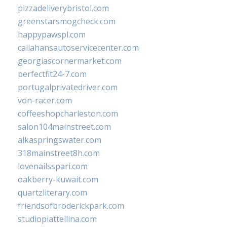
pizzadeliverybristol.com
greenstarsmogcheck.com
happypawspl.com
callahansautoservicecenter.com
georgiascornermarket.com
perfectfit24-7.com
portugalprivatedriver.com
von-racer.com
coffeeshopcharleston.com
salon104mainstreet.com
alkaspringswater.com
318mainstreet8h.com
lovenailsspari.com
oakberry-kuwait.com
quartzliterary.com
friendsofbroderickpark.com
studiopiattellina.com