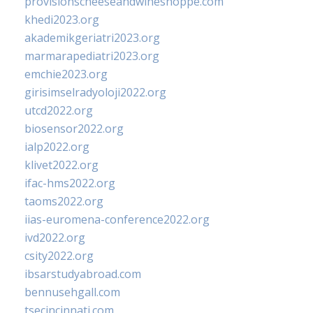
provisionscheeseandwineshoppe.com
khedi2023.org
akademikgeriatri2023.org
marmarapediatri2023.org
emchie2023.org
girisimselradyoloji2022.org
utcd2022.org
biosensor2022.org
ialp2022.org
klivet2022.org
ifac-hms2022.org
taoms2022.org
iias-euromena-conference2022.org
ivd2022.org
csity2022.org
ibsarstudyabroad.com
bennusehgall.com
tsecincinnati.com