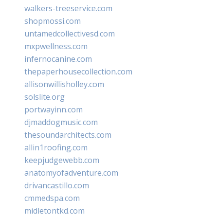
walkers-treeservice.com
shopmossi.com
untamedcollectivesd.com
mxpwellness.com
infernocanine.com
thepaperhousecollection.com
allisonwillisholley.com
solslite.org
portwayinn.com
djmaddogmusic.com
thesoundarchitects.com
allin1roofing.com
keepjudgewebb.com
anatomyofadventure.com
drivancastillo.com
cmmedspa.com
midletontkd.com