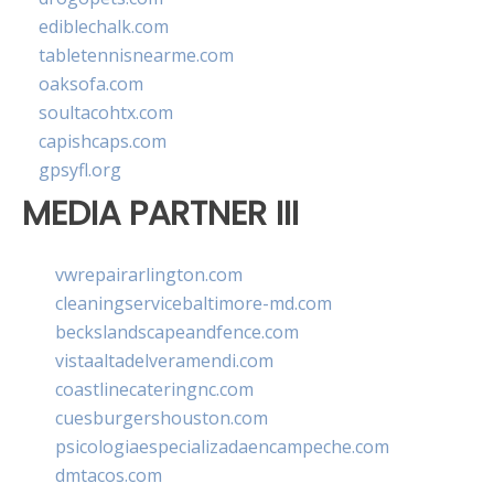
ediblechalk.com
tabletennisnearme.com
oaksofa.com
soultacohtx.com
capishcaps.com
gpsyfl.org
MEDIA PARTNER III
vwrepairarlington.com
cleaningservicebaltimore-md.com
beckslandscapeandfence.com
vistaaltadelveramendi.com
coastlinecateringnc.com
cuesburgershouston.com
psicologiaespecializadaencampeche.com
dmtacos.com