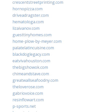
crescentstreetprinting.com
hornopizza.com
driveadragster.com
hematologa.com
lizaivanov.com
guesttinyhomes.com
home-plow-by-meyer.com
palatelatincuisine.com
blackdoglegacy.com
eatvivahouston.com
thebigshowok.com
chimeandstave.com
greatwallseafoodny.com
theloverose.com
gabriovoice.com
resinflowart.com
p-sports.net