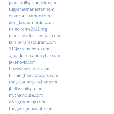
jannagrillspringfield.com
fujiyamacharleston.com
elpatronchardon.com
donglaishun-order.com
fiamc-rome2022.org
mariceworldessentials.com
lafisheriarestaurant.com
915jazzandmore.com
aguadulce-countryfair.com
jakehovis.com
bosswingsduluth.com
birminghamautocare.com
tonyscountrykitchen.com
jbellasnailspa.com
mychaihouse.com
alvisgrooming.com
thegeorginaestate.com