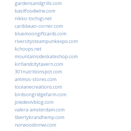
gardensandgrills.com
basilfoodwine.com
nikko-tochigi.net
caribbean-corner.com
bluemoongiftcards.com
rivercitysteampunkexpo.com
kchoops.net
mountainsideskateshop.com
kirtlandcitytavern.com
301nutritionspot.com
ammos-stores.com
loceanecreations.com
birdsongridgefarm.com
joiedevivblog.com
valera-amsterdam.com
libertybrandhemp.com
norwoodinnwi.com