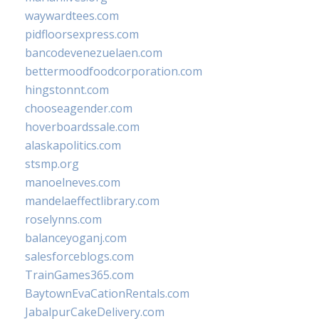
waywardtees.com
pidfloorsexpress.com
bancodevenezuelaen.com
bettermoodfoodcorporation.com
hingstonnt.com
chooseagender.com
hoverboardssale.com
alaskapolitics.com
stsmp.org
manoelneves.com
mandelaeffectlibrary.com
roselynns.com
balanceyoganj.com
salesforceblogs.com
TrainGames365.com
BaytownEvaCationRentals.com
JabalpurCakeDelivery.com