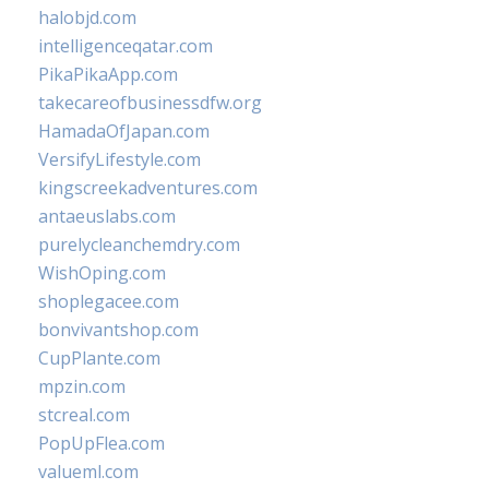
halobjd.com
intelligenceqatar.com
PikaPikaApp.com
takecareofbusinessdfw.org
HamadaOfJapan.com
VersifyLifestyle.com
kingscreekadventures.com
antaeuslabs.com
purelycleanchemdry.com
WishOping.com
shoplegacee.com
bonvivantshop.com
CupPlante.com
mpzin.com
stcreal.com
PopUpFlea.com
valueml.com