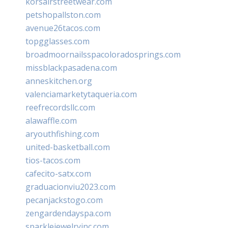
korsairstreetwear.com
petshopallston.com
avenue26tacos.com
topgglasses.com
broadmoornailsspacoloradosprings.com
missblackpasadena.com
anneskitchen.org
valenciamarketytaqueria.com
reefrecordsllc.com
alawaffle.com
aryouthfishing.com
united-basketball.com
tios-tacos.com
cafecito-satx.com
graduacionviu2023.com
pecanjackstogo.com
zengardendayspa.com
sparklejewelryinc.com