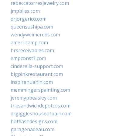
rebeccatorresjewelry.com
jmpbliss.com
drjorgerico.com
queensushipa.com
wendyweimerdds.com
ameri-camp.com
hrsreceivables.com
empconst1.com
cinderella-support.com
bigpinkrestaurant.com
inspirehuahin.com
memmingerspainting.com
jeremypbeasley.com
thesandwichdepotcos.com
drgiggleshouseofpain.com
hotflashdesigns.com
garagenadeau.com