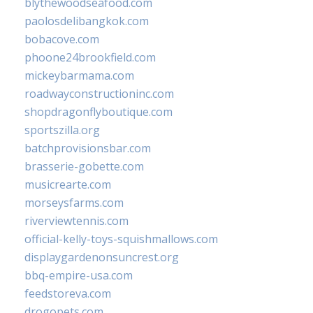
blythewoodseafood.com
paolosdelibangkok.com
bobacove.com
phoone24brookfield.com
mickeybarmama.com
roadwayconstructioninc.com
shopdragonflyboutique.com
sportszilla.org
batchprovisionsbar.com
brasserie-gobette.com
musicrearte.com
morseysfarms.com
riverviewtennis.com
official-kelly-toys-squishmallows.com
displaygardenonsuncrest.org
bbq-empire-usa.com
feedstoreva.com
drogopets.com