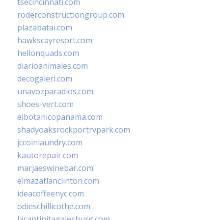
tsecincinnati.com
roderconstructiongroup.com
plazabatai.com
hawkscayresort.com
hellonquads.com
diarioanimales.com
decogaleri.com
unavozparadios.com
shoes-vert.com
elbotanicopanama.com
shadyoaksrockportrvpark.com
jccoinlaundry.com
kautorepair.com
marjaeswinebar.com
elmazatlanclinton.com
ideacoffeenyc.com
odieschillicothe.com
lacantinitagalesburg.com