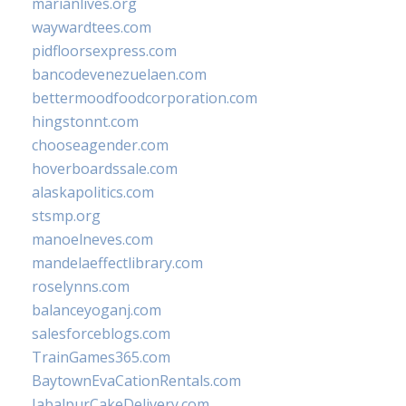
marianlives.org
waywardtees.com
pidfloorsexpress.com
bancodevenezuelaen.com
bettermoodfoodcorporation.com
hingstonnt.com
chooseagender.com
hoverboardssale.com
alaskapolitics.com
stsmp.org
manoelneves.com
mandelaeffectlibrary.com
roselynns.com
balanceyoganj.com
salesforceblogs.com
TrainGames365.com
BaytownEvaCationRentals.com
JabalpurCakeDelivery.com