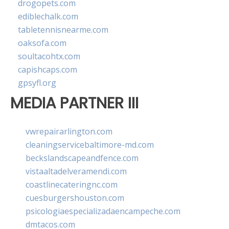
drogopets.com
ediblechalk.com
tabletennisnearme.com
oaksofa.com
soultacohtx.com
capishcaps.com
gpsyfl.org
MEDIA PARTNER III
vwrepairarlington.com
cleaningservicebaltimore-md.com
beckslandscapeandfence.com
vistaaltadelveramendi.com
coastlinecateringnc.com
cuesburgershouston.com
psicologiaespecializadaencampeche.com
dmtacos.com