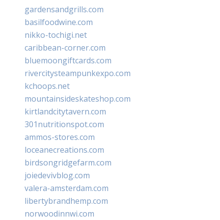
gardensandgrills.com
basilfoodwine.com
nikko-tochigi.net
caribbean-corner.com
bluemoongiftcards.com
rivercitysteampunkexpo.com
kchoops.net
mountainsideskateshop.com
kirtlandcitytavern.com
301nutritionspot.com
ammos-stores.com
loceanecreations.com
birdsongridgefarm.com
joiedevivblog.com
valera-amsterdam.com
libertybrandhemp.com
norwoodinnwi.com