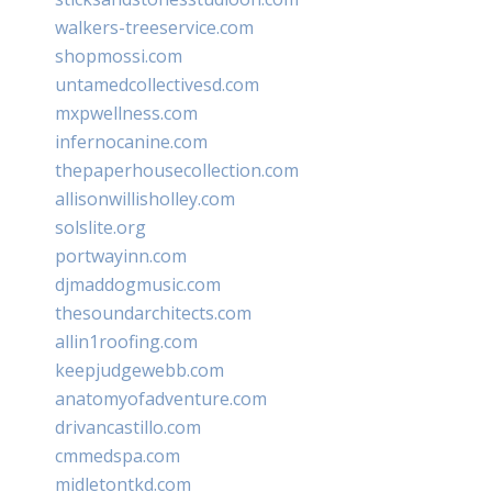
walkers-treeservice.com
shopmossi.com
untamedcollectivesd.com
mxpwellness.com
infernocanine.com
thepaperhousecollection.com
allisonwillisholley.com
solslite.org
portwayinn.com
djmaddogmusic.com
thesoundarchitects.com
allin1roofing.com
keepjudgewebb.com
anatomyofadventure.com
drivancastillo.com
cmmedspa.com
midletontkd.com