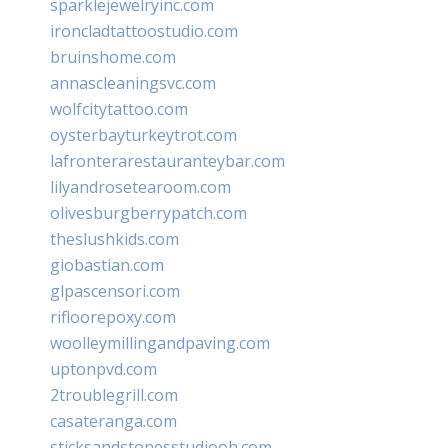
sparklejewelryinc.com
ironcladtattoostudio.com
bruinshome.com
annascleaningsvc.com
wolfcitytattoo.com
oysterbayturkeytrot.com
lafronterarestauranteybar.com
lilyandrosetearoom.com
olivesburgberrypatch.com
theslushkids.com
giobastian.com
glpascensori.com
rifloorepoxy.com
woolleymillingandpaving.com
uptonpvd.com
2troublegrill.com
casateranga.com
sticksandstonesstudiooh.com