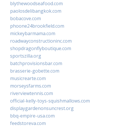
blythewoodseafood.com
paolosdelibangkok.com
bobacove.com
phoone24brookfield.com
mickeybarmama.com
roadwayconstructioninc.com
shopdragonflyboutique.com
sportszilla.org
batchprovisionsbar.com
brasserie-gobette.com
musicrearte.com
morseysfarms.com
riverviewtennis.com
official-kelly-toys-squishmallows.com
displaygardenonsuncrest.org
bbq-empire-usa.com
feedstoreva.com