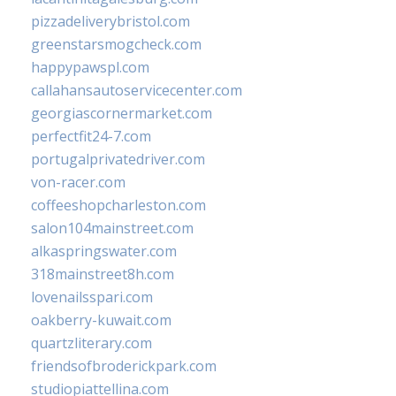
pizzadeliverybristol.com
greenstarsmogcheck.com
happypawspl.com
callahansautoservicecenter.com
georgiascornermarket.com
perfectfit24-7.com
portugalprivatedriver.com
von-racer.com
coffeeshopcharleston.com
salon104mainstreet.com
alkaspringswater.com
318mainstreet8h.com
lovenailsspari.com
oakberry-kuwait.com
quartzliterary.com
friendsofbroderickpark.com
studiopiattellina.com