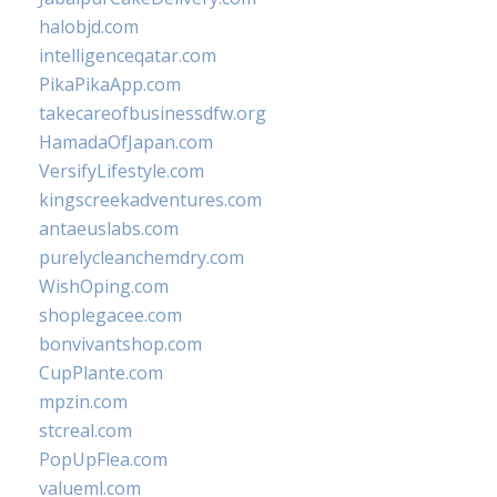
halobjd.com
intelligenceqatar.com
PikaPikaApp.com
takecareofbusinessdfw.org
HamadaOfJapan.com
VersifyLifestyle.com
kingscreekadventures.com
antaeuslabs.com
purelycleanchemdry.com
WishOping.com
shoplegacee.com
bonvivantshop.com
CupPlante.com
mpzin.com
stcreal.com
PopUpFlea.com
valueml.com