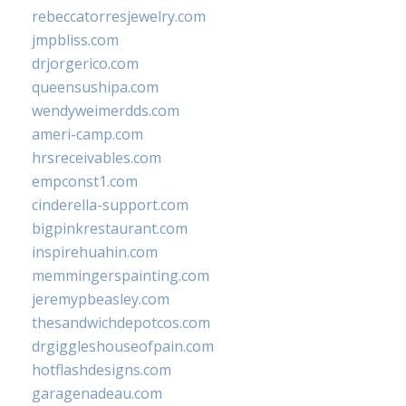
rebeccatorresjewelry.com
jmpbliss.com
drjorgerico.com
queensushipa.com
wendyweimerdds.com
ameri-camp.com
hrsreceivables.com
empconst1.com
cinderella-support.com
bigpinkrestaurant.com
inspirehuahin.com
memmingerspainting.com
jeremypbeasley.com
thesandwichdepotcos.com
drgiggleshouseofpain.com
hotflashdesigns.com
garagenadeau.com