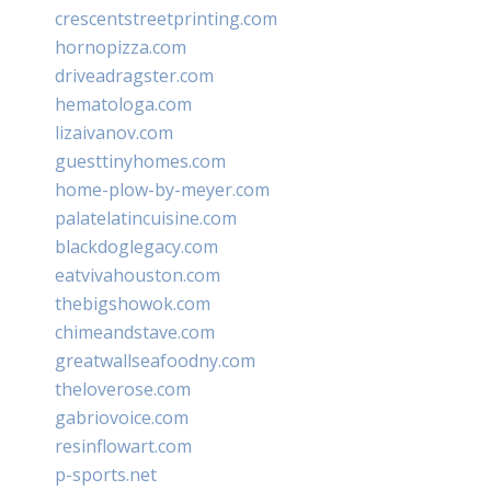
crescentstreetprinting.com
hornopizza.com
driveadragster.com
hematologa.com
lizaivanov.com
guesttinyhomes.com
home-plow-by-meyer.com
palatelatincuisine.com
blackdoglegacy.com
eatvivahouston.com
thebigshowok.com
chimeandstave.com
greatwallseafoodny.com
theloverose.com
gabriovoice.com
resinflowart.com
p-sports.net