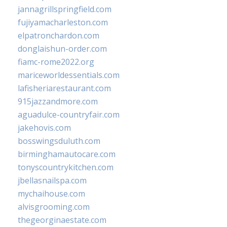
jannagrillspringfield.com
fujiyamacharleston.com
elpatronchardon.com
donglaishun-order.com
fiamc-rome2022.org
mariceworldessentials.com
lafisheriarestaurant.com
915jazzandmore.com
aguadulce-countryfair.com
jakehovis.com
bosswingsduluth.com
birminghamautocare.com
tonyscountrykitchen.com
jbellasnailspa.com
mychaihouse.com
alvisgrooming.com
thegeorginaestate.com