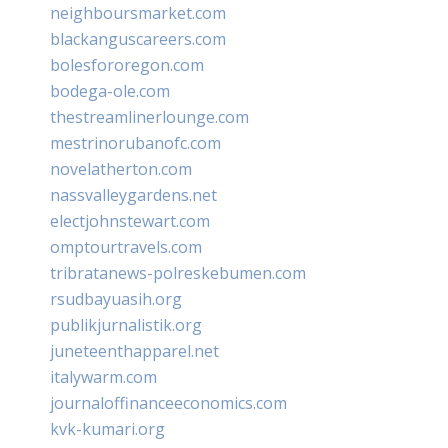
neighboursmarket.com
blackanguscareers.com
bolesfororegon.com
bodega-ole.com
thestreamlinerlounge.com
mestrinorubanofc.com
novelatherton.com
nassvalleygardens.net
electjohnstewart.com
omptourtravels.com
tribratanews-polreskebumen.com
rsudbayuasih.org
publikjurnalistik.org
juneteenthapparel.net
italywarm.com
journaloffinanceeconomics.com
kvk-kumari.org