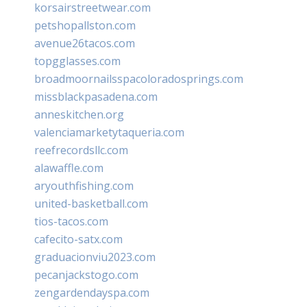
korsairstreetwear.com
petshopallston.com
avenue26tacos.com
topgglasses.com
broadmoornailsspacoloradosprings.com
missblackpasadena.com
anneskitchen.org
valenciamarketytaqueria.com
reefrecordsllc.com
alawaffle.com
aryouthfishing.com
united-basketball.com
tios-tacos.com
cafecito-satx.com
graduacionviu2023.com
pecanjackstogo.com
zengardendayspa.com