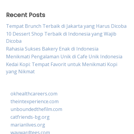
Recent Posts
Tempat Brunch Terbaik di Jakarta yang Harus Dicoba
10 Dessert Shop Terbaik di Indonesia yang Wajib
Dicoba
Rahasia Sukses Bakery Enak di Indonesia
Menikmati Pengalaman Unik di Cafe Unik Indonesia
Kedai Kopi: Tempat Favorit untuk Menikmati Kopi
yang Nikmat
okhealthcareers.com
theintexperience.com
unboundedthefilm.com
catfriends-bg.org
marianlives.org
waywardtees.com