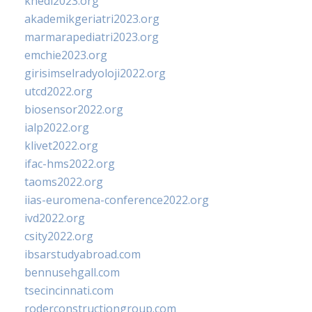
khedi2023.org
akademikgeriatri2023.org
marmarapediatri2023.org
emchie2023.org
girisimselradyoloji2022.org
utcd2022.org
biosensor2022.org
ialp2022.org
klivet2022.org
ifac-hms2022.org
taoms2022.org
iias-euromena-conference2022.org
ivd2022.org
csity2022.org
ibsarstudyabroad.com
bennusehgall.com
tsecincinnati.com
roderconstructiongroup.com