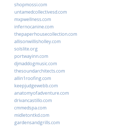
shopmossi.com
untamedcollectivesd.com
mxpwellness.com
infernocanine.com
thepaperhousecollection.com
allisonwillisholley.com
solslite.org
portwayinn.com
djmaddogmusic.com
thesoundarchitects.com
allin1roofing.com
keepjudgewebb.com
anatomyofadventure.com
drivancastillo.com
cmmedspa.com
midletontkd.com
gardensandgrills.com