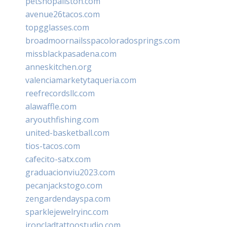
petshopallston.com
avenue26tacos.com
topgglasses.com
broadmoornailsspacoloradosprings.com
missblackpasadena.com
anneskitchen.org
valenciamarketytaqueria.com
reefrecordsllc.com
alawaffle.com
aryouthfishing.com
united-basketball.com
tios-tacos.com
cafecito-satx.com
graduacionviu2023.com
pecanjackstogo.com
zengardendayspa.com
sparklejewelryinc.com
ironcladtattoostudio.com