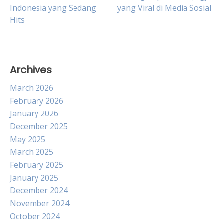
Post
Indonesia yang Sedang
yang Viral di Media Sosial
Hits
navigation
Archives
March 2026
February 2026
January 2026
December 2025
May 2025
March 2025
February 2025
January 2025
December 2024
November 2024
October 2024