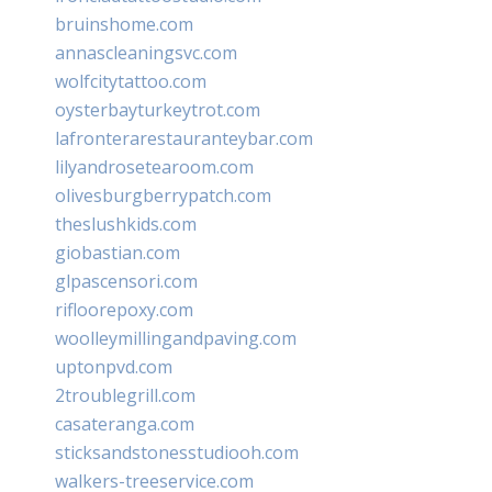
bruinshome.com
annascleaningsvc.com
wolfcitytattoo.com
oysterbayturkeytrot.com
lafronterarestauranteybar.com
lilyandrosetearoom.com
olivesburgberrypatch.com
theslushkids.com
giobastian.com
glpascensori.com
rifloorepoxy.com
woolleymillingandpaving.com
uptonpvd.com
2troublegrill.com
casateranga.com
sticksandstonesstudiooh.com
walkers-treeservice.com