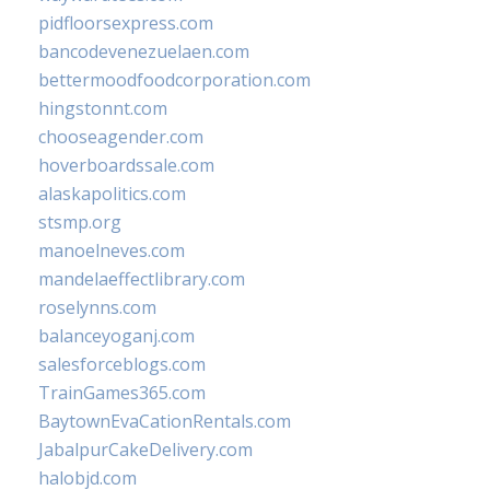
pidfloorsexpress.com
bancodevenezuelaen.com
bettermoodfoodcorporation.com
hingstonnt.com
chooseagender.com
hoverboardssale.com
alaskapolitics.com
stsmp.org
manoelneves.com
mandelaeffectlibrary.com
roselynns.com
balanceyoganj.com
salesforceblogs.com
TrainGames365.com
BaytownEvaCationRentals.com
JabalpurCakeDelivery.com
halobjd.com