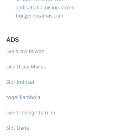
addisababacuisineaz.com
burgerimcamas.com
ADS
live draw taiwan
Live Draw Macau
Slot Indosat
togel kamboja
live draw sgp hari ini
Slot Dana