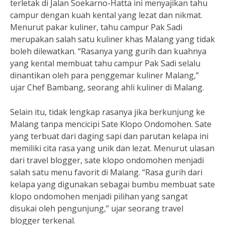
terletak di Jalan Soekarno-Hatta ini menyajikan tahu
campur dengan kuah kental yang lezat dan nikmat.
Menurut pakar kuliner, tahu campur Pak Sadi
merupakan salah satu kuliner khas Malang yang tidak
boleh dilewatkan. “Rasanya yang gurih dan kuahnya
yang kental membuat tahu campur Pak Sadi selalu
dinantikan oleh para penggemar kuliner Malang,”
ujar Chef Bambang, seorang ahli kuliner di Malang.
Selain itu, tidak lengkap rasanya jika berkunjung ke
Malang tanpa mencicipi Sate Klopo Ondomohen. Sate
yang terbuat dari daging sapi dan parutan kelapa ini
memiliki cita rasa yang unik dan lezat. Menurut ulasan
dari travel blogger, sate klopo ondomohen menjadi
salah satu menu favorit di Malang. “Rasa gurih dari
kelapa yang digunakan sebagai bumbu membuat sate
klopo ondomohen menjadi pilihan yang sangat
disukai oleh pengunjung,” ujar seorang travel
blogger terkenal.