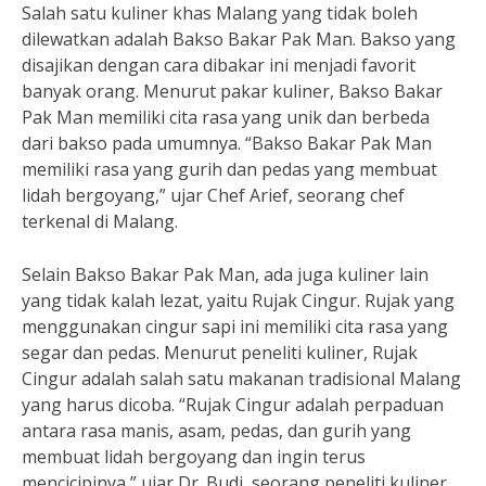
Salah satu kuliner khas Malang yang tidak boleh
dilewatkan adalah Bakso Bakar Pak Man. Bakso yang
disajikan dengan cara dibakar ini menjadi favorit
banyak orang. Menurut pakar kuliner, Bakso Bakar
Pak Man memiliki cita rasa yang unik dan berbeda
dari bakso pada umumnya. “Bakso Bakar Pak Man
memiliki rasa yang gurih dan pedas yang membuat
lidah bergoyang,” ujar Chef Arief, seorang chef
terkenal di Malang.
Selain Bakso Bakar Pak Man, ada juga kuliner lain
yang tidak kalah lezat, yaitu Rujak Cingur. Rujak yang
menggunakan cingur sapi ini memiliki cita rasa yang
segar dan pedas. Menurut peneliti kuliner, Rujak
Cingur adalah salah satu makanan tradisional Malang
yang harus dicoba. “Rujak Cingur adalah perpaduan
antara rasa manis, asam, pedas, dan gurih yang
membuat lidah bergoyang dan ingin terus
mencicipinya,” ujar Dr. Budi, seorang peneliti kuliner