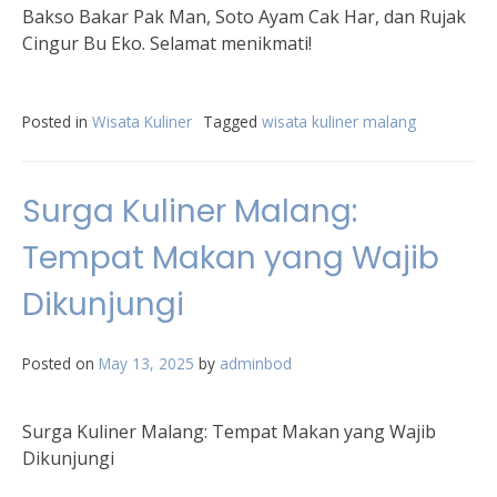
Bakso Bakar Pak Man, Soto Ayam Cak Har, dan Rujak
Cingur Bu Eko. Selamat menikmati!
Posted in
Wisata Kuliner
Tagged
wisata kuliner malang
Surga Kuliner Malang:
Tempat Makan yang Wajib
Dikunjungi
Posted on
May 13, 2025
by
adminbod
Surga Kuliner Malang: Tempat Makan yang Wajib
Dikunjungi