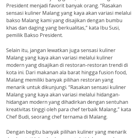
President menjadi favorit banyak orang. “Rasakan
sensasi kuliner Malang yang kaya akan variasi melalui
bakso Malang kami yang disajikan dengan bumbu
khas dan daging yang berkualitas,” kata Ibu Susi,
pemilik Bakso President.
Selain itu, jangan lewatkan juga sensasi kuliner
Malang yang kaya akan variasi melalui kuliner
modern yang disajikan di restoran-restoran trendi di
kota ini. Dari makanan ala barat hingga fusion food,
Malang memiliki banyak pilihan restoran yang
menarik untuk dikunjungi. “Rasakan sensasi kuliner
Malang yang kaya akan variasi melalui hidangan-
hidangan modern yang dihadirkan dengan sentuhan
kreativitas tinggi oleh para chef terbaik Malang,” kata
Chef Budi, seorang chef ternama di Malang.
Dengan begitu banyak pilihan kuliner yang menarik