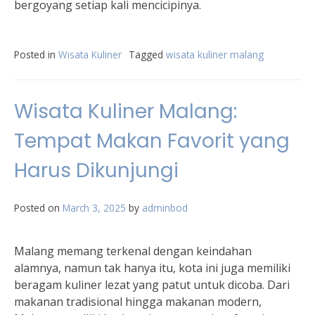
bergoyang setiap kali mencicipinya.
Posted in
Wisata Kuliner
Tagged
wisata kuliner malang
Wisata Kuliner Malang:
Tempat Makan Favorit yang
Harus Dikunjungi
Posted on
March 3, 2025
by
adminbod
Malang memang terkenal dengan keindahan
alamnya, namun tak hanya itu, kota ini juga memiliki
beragam kuliner lezat yang patut untuk dicoba. Dari
makanan tradisional hingga makanan modern,