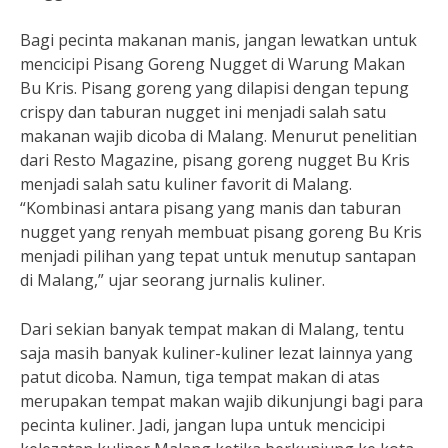
Bagi pecinta makanan manis, jangan lewatkan untuk
mencicipi Pisang Goreng Nugget di Warung Makan
Bu Kris. Pisang goreng yang dilapisi dengan tepung
crispy dan taburan nugget ini menjadi salah satu
makanan wajib dicoba di Malang. Menurut penelitian
dari Resto Magazine, pisang goreng nugget Bu Kris
menjadi salah satu kuliner favorit di Malang.
“Kombinasi antara pisang yang manis dan taburan
nugget yang renyah membuat pisang goreng Bu Kris
menjadi pilihan yang tepat untuk menutup santapan
di Malang,” ujar seorang jurnalis kuliner.
Dari sekian banyak tempat makan di Malang, tentu
saja masih banyak kuliner-kuliner lezat lainnya yang
patut dicoba. Namun, tiga tempat makan di atas
merupakan tempat makan wajib dikunjungi bagi para
pecinta kuliner. Jadi, jangan lupa untuk mencicipi