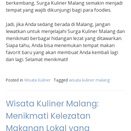
berkembang, Surga Kuliner Malang semakin menjadi
tempat yang wajib dikunjungi bagi para foodies.
Jadi, jika Anda sedang berada di Malang, jangan
lewatkan untuk menjelajahi Surga Kuliner Malang dan
menikmati berbagai hidangan lezat yang ditawarkan.
Siapa tahu, Anda bisa menemukan tempat makan
favorit baru yang akan membuat Anda kembali lagi
dan lagi. Selamat menikmati!
Posted in
Wisata Kuliner
Tagged
wisata kuliner malang
Wisata Kuliner Malang:
Menikmati Kelezatan
Makanan Lokal yang