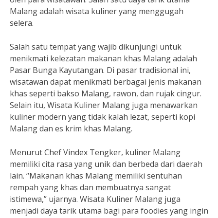
Malang adalah wisata kuliner yang menggugah
selera.
Salah satu tempat yang wajib dikunjungi untuk
menikmati kelezatan makanan khas Malang adalah
Pasar Bunga Kayutangan. Di pasar tradisional ini,
wisatawan dapat menikmati berbagai jenis makanan
khas seperti bakso Malang, rawon, dan rujak cingur.
Selain itu, Wisata Kuliner Malang juga menawarkan
kuliner modern yang tidak kalah lezat, seperti kopi
Malang dan es krim khas Malang.
Menurut Chef Vindex Tengker, kuliner Malang
memiliki cita rasa yang unik dan berbeda dari daerah
lain. “Makanan khas Malang memiliki sentuhan
rempah yang khas dan membuatnya sangat
istimewa,” ujarnya. Wisata Kuliner Malang juga
menjadi daya tarik utama bagi para foodies yang ingin