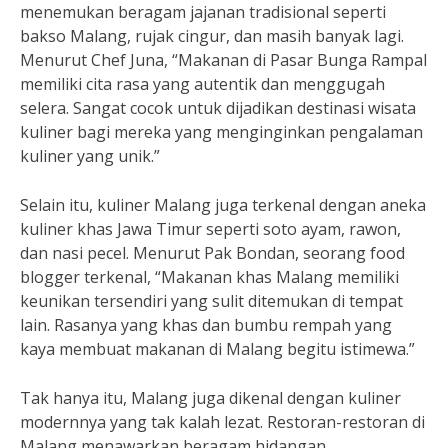
menemukan beragam jajanan tradisional seperti
bakso Malang, rujak cingur, dan masih banyak lagi.
Menurut Chef Juna, “Makanan di Pasar Bunga Rampal
memiliki cita rasa yang autentik dan menggugah
selera. Sangat cocok untuk dijadikan destinasi wisata
kuliner bagi mereka yang menginginkan pengalaman
kuliner yang unik.”
Selain itu, kuliner Malang juga terkenal dengan aneka
kuliner khas Jawa Timur seperti soto ayam, rawon,
dan nasi pecel. Menurut Pak Bondan, seorang food
blogger terkenal, “Makanan khas Malang memiliki
keunikan tersendiri yang sulit ditemukan di tempat
lain. Rasanya yang khas dan bumbu rempah yang
kaya membuat makanan di Malang begitu istimewa.”
Tak hanya itu, Malang juga dikenal dengan kuliner
modernnya yang tak kalah lezat. Restoran-restoran di
Malang menawarkan beragam hidangan