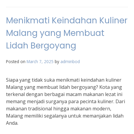
Menikmati Keindahan Kuliner
Malang yang Membuat
Lidah Bergoyang
Posted on
March 7, 2025
by
adminbod
Siapa yang tidak suka menikmati keindahan kuliner
Malang yang membuat lidah bergoyang? Kota yang
terkenal dengan berbagai macam makanan lezat ini
memang menjadi surganya para pecinta kuliner. Dari
makanan tradisional hingga makanan modern,
Malang memiliki segalanya untuk memanjakan lidah
Anda.