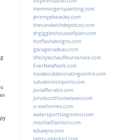
inspirehuahin.com
memmingerspainting.com
jeremypbeasley.com
thesandwichdepotcos.com
drgiggleshouseofpain.com
hotflashdesigns.com
garagenadeau.com
ng
lifestylechauffeurservice.com
EverNewNails.com
insideoutdecoratingcentre.com
salvatoresinpoint.com
ni
jovialfloralco.com
an
johnlscotthometeam.com
u-seehomes.com
watersportslagonissi.com
spy
mischieffashion.com
r
eduwyre.com
retro-interiors.com