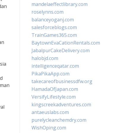
mandelaeffectlibrary.com
dan
roselynns.com
balanceyoganj.com
salesforceblogs.com
TrainGames365.com
an
BaytownEvaCationRentals.com
JabalpurCakeDelivery.com
halobjd.com
sia
intelligenceqatar.com
PikaPikaApp.com
od
takecareofbusinessdfw.org
gaman
HamadaOfJapan.com
VersifyLifestyle.com
kingscreekadventures.com
val
antaeuslabs.com
purelycleanchemdry.com
WishOping.com