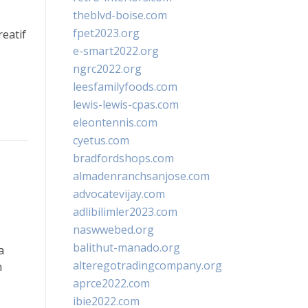
theblvd-boise.com
fpet2023.org
eatif
e-smart2022.org
ngrc2022.org
leesfamilyfoods.com
lewis-lewis-cpas.com
eleontennis.com
cyetus.com
bradfordshops.com
almadenranchsanjose.com
advocatevijay.com
adlibilimler2023.com
naswwebed.org
balithut-manado.org
a
alteregotradingcompany.org
n
aprce2022.com
ibie2022.com