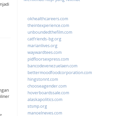
njadi
okhealthcareers.com
theintexperience.com
unboundedthefilm.com
catfriends-bg.org
marianlives.org
waywardtees.com
pidfloorsexpress.com
bancodevenezuelaen.com
bettermoodfoodcorporation.com
hingstonnt.com
chooseagender.com
angan
hoverboardssale.com
liner
alaskapolitics.com
stsmp.org
manoelneves.com
t