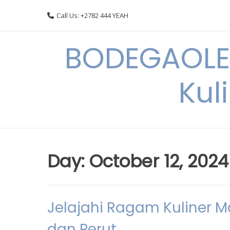
Skip
Call Us: +2782 444 YEAH
to
content
BODEGAOLE 
Kul
Day:
October 12, 2024
Jelajahi Ragam Kuliner 
dan Perut