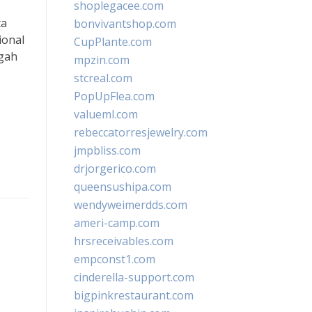
shoplegacee.com
ta
bonvivantshop.com
ional
CupPlante.com
ugah
mpzin.com
stcreal.com
PopUpFlea.com
valueml.com
rebeccatorresjewelry.com
jmpbliss.com
drjorgerico.com
queensushipa.com
wendyweimerdds.com
ameri-camp.com
hrsreceivables.com
empconst1.com
cinderella-support.com
bigpinkrestaurant.com