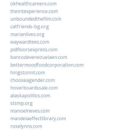
okhealthcareers.com
theintexperience.com
unboundedthefilm.com
catfriends-bg.org
marianlives.org
waywardtees.com
pidfloorsexpress.com
bancodevenezuelaen.com
bettermoodfoodcorporation.com
hingstonnt.com
chooseagender.com
hoverboardssale.com
alaskapolitics.com
stsmp.org
manoelneves.com
mandelaeffectlibrary.com
roselynns.com