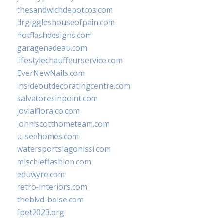
thesandwichdepotcos.com
drgiggleshouseofpain.com
hotflashdesigns.com
garagenadeau.com
lifestylechauffeurservice.com
EverNewNails.com
insideoutdecoratingcentre.com
salvatoresinpoint.com
jovialfloralco.com
johnlscotthometeam.com
u-seehomes.com
watersportslagonissi.com
mischieffashion.com
eduwyre.com
retro-interiors.com
theblvd-boise.com
fpet2023.org