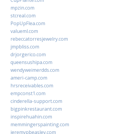
CupPlante.com
mpzin.com
stcreal.com
PopUpFlea.com
valueml.com
rebeccatorresjewelry.com
jmpbliss.com
drjorgerico.com
queensushipa.com
wendyweimerdds.com
ameri-camp.com
hrsreceivables.com
empconst1.com
cinderella-support.com
bigpinkrestaurant.com
inspirehuahin.com
memmingerspainting.com
jeremypbeasley.com