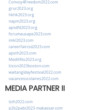
Convoy4Freedom2022.com
grur2023.org
hkhk2023.org
napm2023.org
apsdfd2023.org
forumausape2023.com
imkl2023.com
careerfaircsd2023.com
apsth2023.com
MedItRio2023.org
lcicon2023boston.com
waitangidayfestival2022.com
vacancesscolaires2022.com
MEDIA PARTNER II
isth2022.com
p2b2pabi2023-makassar.com