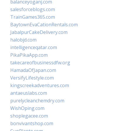
balanceyoganj.com
salesforceblogs.com
TrainGames365.com
BaytownEvaCationRentals.com
JabalpurCakeDelivery.com
halobjd.com
intelligenceqatar.com
PikaPikaApp.com
takecareofbusinessdfw.org
HamadaOfJapan.com
VersifyLifestyle.com
kingscreekadventures.com
antaeuslabs.com
purelycleanchemdry.com
WishOping.com
shoplegacee.com
bonvivantshop.com